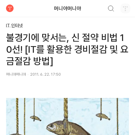
검색하기
머니야머니야
티스토리
IT 인터넷
불경기에 맞서는, 신 절약 비법 1
0선! [IT를 활용한 경비절감 및 요
금절감 방법]
머니야머니야
2011. 6. 22. 17:50