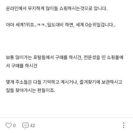
온라인에서 무지하게 많이들 쇼핑하시는것으로 압니다.
아마 세계1위죠..ㅋㅋ..밀도대비 하면, 세계 0순위일겁니다..
보통 많이가는 포탈들에서 구매를 하시건, 전문성을 띤 쇼핑몰에
서 구매를 하시건
몇개 주소들은 다들 기억하고 계시거나, 즐겨찾기에 보관하시고
잘들 찾아가시는 편들이죠.
이들 사이트들도 나름 할인에, 쿠폰에, 어찌구저찌구 행사가 넘쳐
0
42
나기때문에,