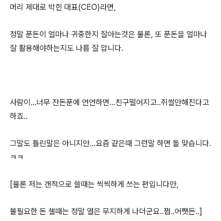
머리 제대로 박힌 대표(CEO)라면,
정말 푼돈이 얼마나 귀중한지 잘아는것은 물론, 또 푼돈을 얼마나
잘 활용해야하는지도 나름 잘 압니다.
사람이...너무 잔돈푼에 연연하면...친구떨어지고..쥐쌀만해진다고
하죠..
그말도 틀린말은 아니지만...요즘 같은때 그런말 하면 돌 맞습니다.
ㅋㅋ
[물론 저는 갠적으로 쓸때는 씩씩하게 쓰는 편입니다만,
불필요한 돈 샐때는 정말 열은 무지하게 나더군요..쩝..어쨋든..]