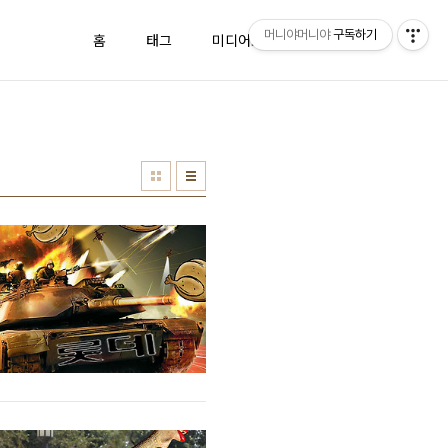
머니야머니야
구독하기
홈
태그
미디어로그
방명록