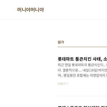
본문 바로가기
머니야머니야
원가
최근 연일 롯데마트의 통큰치킨이..
다. 결론적으로.... 내일(16일)
여.. 몇일동안 포탈에는 자영업자의 
했던(?) 원성을 쏟아내기도 하는등.
더보기
들에 비해 극히 미약하고, 수출해서 
ㅏ먹기 용도랄까..ㅋㅋ) 사업하는 입장
인적으로도..두둔하고 싶은 구석이라고
업..