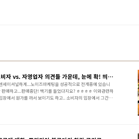
롯데마트 통큰치킨 사태, 소비자 vs. 자영업자 의견들 가운데, 눈에 확! 띄는 댓글
 센세이셔널하게...노이즈마케팅을 성공적으로 전개중에 있습니
까지만 판매하고...판매중단! 백기를 들었다지요? ㅎㅎㅎㅎ 이와관련하
입장에서 원가를 까서 보이기도 하고.. 소비자의 입장에서 그간 당
. 가히 점입가경이더군요. 롯데는... 제조업의 비중이 여타 대기업
외화를 벌어들여오는 일은 거의 하지 않는..(속칭 말해.. 내수 빨ㅇ
에서 보더라도... 거시기 한면이 많은 기업이라서 쩝..사실... 개
는... 거의 없습니다.. 치킨 프랜차이즈의 경우에는.. 영세자영