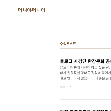
본문 바로가기
머니야머니야
수익포스트
블로그 자경단 완장문화 
블로그를 통해 자신이 하고 싶은 말, 
태가 일상적인 형태로 정착화 되어가
결코 벗어나지 않습니다. 대중은 곧 
져 더 큰 진보와 발전을 가져오는데 
더보기
각합니다. 그런데 잼난것이 하나 있
들면... 분쟁이 조성됩니다..ㅋㅋㅋ
었었던 그 되도않던 지도층 ㄱ ㅐ떼 
러 해야한다... ..