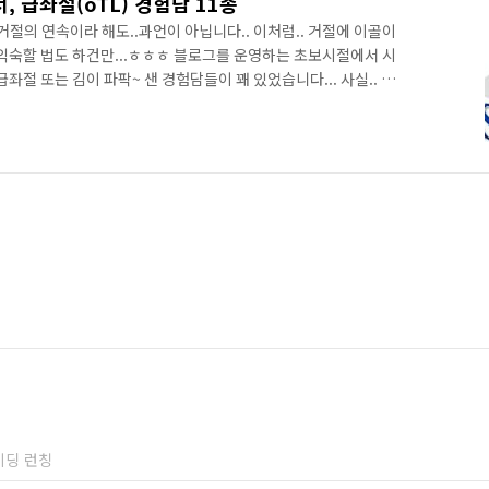
 급좌절(oTL) 경험담 11종
거절의 연속이라 해도..과언이 아닙니다.. 이처럼.. 거절에 이골이
. 익숙할 법도 하건만...ㅎㅎㅎ 블로그를 운영하는 초보시절에서 시
급좌절 또는 김이 파팍~ 샌 경험담들이 꽤 있었습니다... 사실.. 이
..내용들을.. 혹시라도..오프라인에서 지인을 앞에두고 이야기 꺼
...아무것도 아닌것인거,,, 뻔히 잘 알면서도.. 나름...온라인에서..
 입장이 되면.. 혈압이 오르고...속이 부글부글 끓기 마련입니
아 악플을 장전대기중인..ㅋㅋ 그런 케이스들을 되내..
이딩 런칭