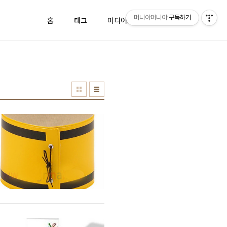
머니야머니야
구독하기
홈
태그
미디어로그
방명록