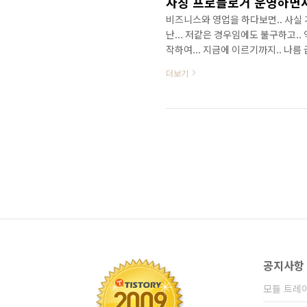
자칭 프로블로거 운영하면서,
비즈니스와 영업을 하다보면.. 사실 
난... 저같은 경우임에도 불구하고.
작하여... 지금에 이르기까지.. 나름 
처럼 블로그에서 거절맞는 요와같은.
더보기
내기에는....... 얼굴이 쩍팔릴정도로
블로그 붙들고...끙끙대는 본인자신의
다..ㅎㅎ 대략....앙금(?)으로 남
공지사항
모듈 트레