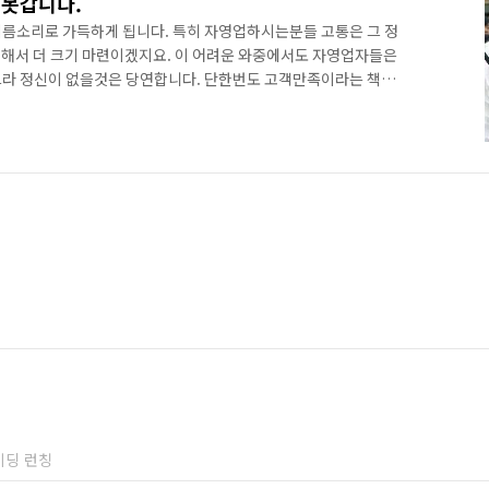
 못갑니다.
름소리로 가득하게 됩니다. 특히 자영업하시는분들 고통은 그 정
해서 더 크기 마련이겠지요. 이 어려운 와중에서도 자영업자들은
느라 정신이 없을것은 당연합니다. 단한번도 고객만족이라는 책한
 위해 최전선에서 선전하시는 분들을 뵈면, 존경스러운 마음까지
존경쟁판에서 당연한것입니다. 그런데...ㅋㅋㅋ 이와는 반대로, 간
이 있지요. 손님이 뭐라 뭐라 물어보면..어느개가 짓나...먼산보
즘 같을때 월세 따박따박 내면서 유지할 수 있는건가? 심히 의심드
이딩 런칭