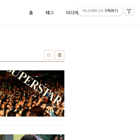
머니야머니야
구독하기
홈
태그
미디어로그
방명록