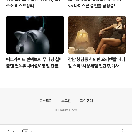
주소 리스트정리
vs 나이스론 승인률 급상승!
메트라이프 변액보험,무배당 실버
강남 청담동 한의원 오리엔탈 메디
플랜 변액유니버셜V 장점,단점,가
칼 스파! 사상체질 진단후,마사지,
입 주의사항
침,뜸 치료로 통증 제대로 잡아줍
니다
의안내
티스토리
로그인
고객센터
© Daum Corp.