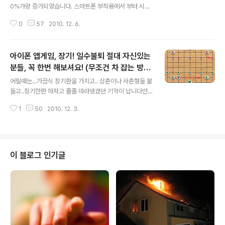
0%가량 증가되었습니다. 스마트폰 부작용에서 부터 시작
하여.. 인간성말살, 빈부격차..등등.. 희한한 소리들을 ㅆ ㅣ
0
57
2010. 12. 6.
부리는 등.. 설왕설래 하고는 있지만.. 저처럼 이익을 거두
는 집단 또한 적지 않은것도 사실입니다. 이와같이 업무 및
생산성 증대에 기여한 앱 및 기능들이 여러가지 있겠지만..
아이폰 앱게임, 장기! 일수불퇴 절대 자신있는
갠적으로는 아이폰 앱... 모바일 다음(daum)을 빼놓을 수
가 없습니다. 네이버에서 꼬물랑 거리는 동안.. 모바일 다음
분들, 꼭 한번 해보셔요! (무조건 차 잡는 방법
글 내용
은...보란듯이..씩씩하게 치고나가더니.. ㅋㅋ 결국 지금은...
ㅎ)
어릴때는...가끔식 장기판을 가지고.. 삼촌이나 사촌형들 붙
다음 앱 하나로... 왠만한 것은 다 해결이 되는.. 그런 상태까
들고..장기한판 하자고 졸졸 따라뎅겼던 기억이 납니다만..
지 온듯 합니다. 특히... 시도때도 없이 날라오는..업무 멜을
ㅎㅎ 요즘 초딩,중딩은 겜기에 빠져 있으니.. 장기를 어케두
처리하는데 있어서.. 분초를 다투는..
1
50
2010. 12. 3.
는지 모르는경우도 태반이겠지요? ^^;; 오늘은 60, 70 옛
추억 겜이 될수도 있는.. 아이폰 앱게임 장기를 한번 소개해
봅니다. 아래 사진과 같이.. 앱스토어에서 검색시 "janggi"
또는 korean chess"로 찾아보시면 되며, 일단 2.99 달
러이므로..유료앱에 대한 거부감이 있을수 있지만.. 여타의
이 블로그 인기글
널려있는 무료 장기프로그램 받아보시면 금새 아시겠지
만.....ㅋㅋㅋㅋㅋ 싼게 비지떡...딱 맞습니다. AI(Artificail
intelligence)라 말하기에 챙피한 수준의.. 대전로직을 보
고 있자면... 다운로드 받은..