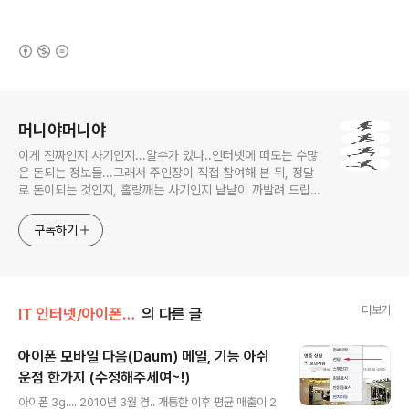
(새창열림)
로그 정보
머니야머니야
이게 진짜인지 사기인지...알수가 있나..인터넷에 떠도는 수많
은 돈되는 정보들...그래서 주인장이 직접 참여해 본 뒤, 정말
로 돈이되는 것인지, 홀랑깨는 사기인지 낱낱이 까발려 드립니
다! 사기당하지 말고 돈 제대로 많이 법시다~!! 머니야~ 머니
야~
구독하기
더보기
IT 인터넷/아이폰(iPhone)
의 다른 글
아이폰 모바일 다음(Daum) 메일, 기능 아쉬
운점 한가지 (수정해주세여~!)
글 내용
아이폰 3g.... 2010년 3월 경.. 개통한 이후 평균 매출이 2