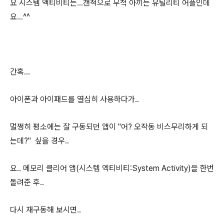
요 시스템 액티비티는...갠적으로 무척 아끼는 유틸리티 어플인데
요...^^
간혹...
아이폰과 아이패드를 열심히 사용하다가..
멀쩡히 평소에는 잘 구동되던 앱이 "어? 오작동 비스무리하게 되
는데?" 싶을 경우..
요.. 메모리 클리어 앱(시스템 엑티비티:System Activity)을 한번
돌려준 후..
다시 재구동해 보시면..