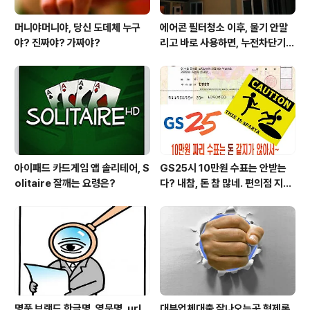
머니야머니야, 당신 도데체 누구
에어콘 필터청소 이후, 물기 안말
야? 진짜야? 가짜야?
리고 바로 사용하면, 누전차단기
작동됩니다 ㅠㅠ (전기조심! 불조
심!)
아이패드 카드게임 앱 솔리테어, S
GS25시 10만원 수표는 안받는
olitaire 잘깨는 요령은?
다? 내참, 돈 참 많네. 편의점 지에
스25시 본사 고객만족 서비스 멋
지구만~
명품 브랜드 한글명, 영문명, url
대부업체대출 잘나오는곳 형제론