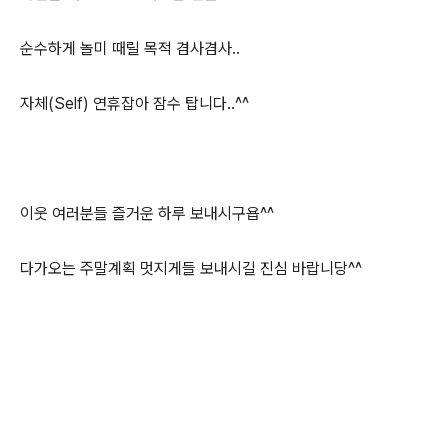
순수하게 놀미 때릴 목적 겸사겸사..
자체(Self) 연휴잡아 잠수 탑니다..^^
이웃 여러분들 즐거운 하루 보내시구욥^^
다가오는 주말계획 멋지게들 보내시길 진심 바랍니당^^