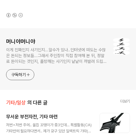
(새창열림)
로그 정보
머니야머니야
이게 진짜인지 사기인지...알수가 있나..인터넷에 떠도는 수많
은 돈되는 정보들...그래서 주인장이 직접 참여해 본 뒤, 정말
로 돈이되는 것인지, 홀랑깨는 사기인지 낱낱이 까발려 드립니
다! 사기당하지 말고 돈 제대로 많이 법시다~!! 머니야~ 머니
야~
구독하기
더보기
기타/일상
의 다른 글
무서운 부전자전, 기타 마련
글 내용
저번+저번 주에.. 울집 꼬맹이가 중3인데... 특별활동(CA)
기타반에 필요하다면서.. 제가 갖구 있던 일렉트릭 기타(잭