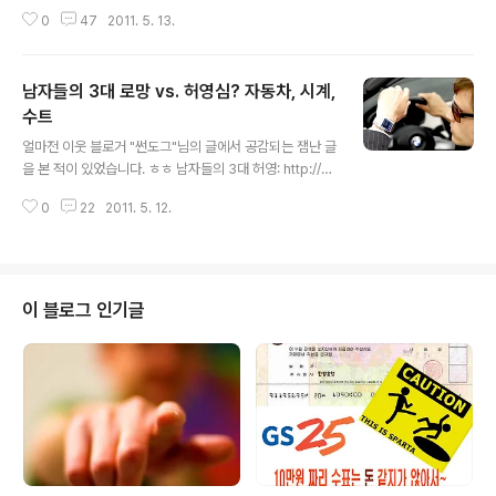
슨: 마티프리드만 모델)를 들고 낑낑거리면서 가져 가더군
0
47
2011. 5. 13.
요.. 사실...일렉기타가 얍실해 보여도 무게는 꽤 나가기 때
문에.. "기초도 없는애가 무신 일렉을 무겁게 갖구 가고 그
러나...?"하고 걱정을 좀 했었는데.. 아니나 다를까..ㅋㅋ 학
남자들의 3대 로망 vs. 허영심? 자동차, 시계,
교에서 일단 통기타를 가져오라고 했다면서.. 저번주에 마
침내 애들용 통기타를 하나 장만하게 되었습니다..으으 신
수트
글 내용
기한것은.. 울집 꼬맹이가...태어나고... 어린시절을 보내고..
얼마전 이웃 블로거 "썬도그"님의 글에서 공감되는 잼난 글
성장하는 동안.. 제가 일렉기타를 거의 치지 않았었기때문
을 본 적이 있었습니다. ㅎㅎ 남자들의 3대 허영: http://p
에.. 흔히말해 서당개 이력도 없을뿐만 아니라.. 시끄러운
hotohistory.tistory.com/9957 자동차, 카메라, 등산
노래는 당연히 안좋아하길레... 헤비메탈과는 거리가 멀겠
0
22
2011. 5. 12.
복 을.. 남자들의 허영이 잘 표출된 3대 로망으로 신랄+잼
거니...
나게 표현해 주셨는데요..ㅋ 저는 속물에 좀 가까운터에..ㅋ
ㅋ 비판보다는... 솔직히 잼께 잘 본 듯 합니다..^^ 그런데..
제가 느끼는 바는 그 3대 소재가 좀 다를것 같길레.. 아래
세가지로 함 꼽아봤습니다...ㅋ 자동차 시계 수트 자동차로
이 블로그 인기글
말하자면... 신형 국산 브랜드 카에서 시작하여.. 감히 범접
하기 어려운 컨셉카는 물론이고.. 내놓으라하는 브랜드에
이르기까지.. 한대만 있으면 오만가지 속된 생각 다 할 수
있을정도니깐... 자동차는 거의 공..