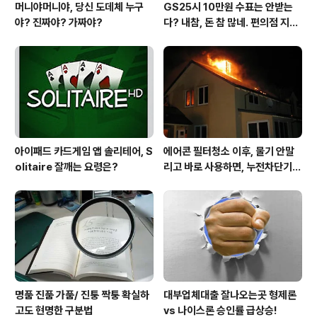
머니야머니야, 당신 도데체 누구
GS25시 10만원 수표는 안받는
야? 진짜야? 가짜야?
다? 내참, 돈 참 많네. 편의점 지에
스25시 본사 고객만족 서비스 멋
지구만~
아이패드 카드게임 앱 솔리테어, S
에어콘 필터청소 이후, 물기 안말
olitaire 잘깨는 요령은?
리고 바로 사용하면, 누전차단기
작동됩니다 ㅠㅠ (전기조심! 불조
심!)
명품 진품 가품/ 진퉁 짝퉁 확실하
대부업체대출 잘나오는곳 형제론
고도 현명한 구분법
vs 나이스론 승인률 급상승!