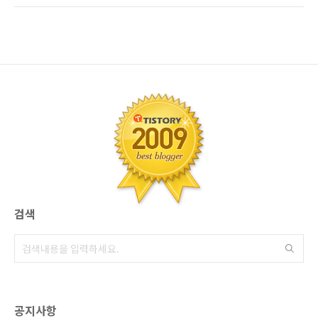
료실비보험이란? 민영 의료보험이란 질병으로
서..."정말로 보장이 축소되는 것인가?" 궁금해
인한 진료비, 수술비, 입원치료등 실제 치료비를
져서...일단 보도원을 찾아 봤습니다. 너도나도
보장해 주는 상품입니다. [핵심] 일상생활에서
금융위원회의 발표가 있었다고 하길레.. 금융위
통상적으로 의료비..
원회에 들어가 뒤져봤더니.... 실제로 보도자료를
내고, 발표한게 맞네요... 민영 의료실비보험 보
장축소 관련, 금융위원회 브리핑 화면 및 자료
=> 바로가기 우리가 오랜기간(?) 살아오면서...
사실..제도들이란것이 매우 빈번하게 들쭉날쭉
바뀌고... 그때마다 그 틈바구니에서, 마케팅이
치열하게 벌어지는것을...한두번 본 것은 아니므
로, 이번 일..
검색
공지사항