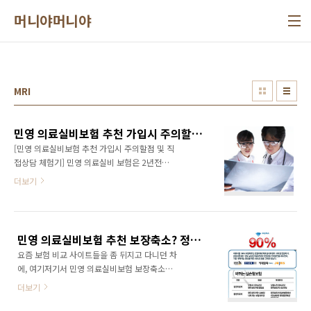
본문 바로가기
머니야머니야
MRI
민영 의료실비보험 추천 가입시 주의할점 및 직접상담 체험기
[민영 의료실비보험 추천 가입시 주의할점 및 직
접상담 체험기] 민영 의료실비 보험은 2년전부
터 인기를 급격히 모아왔던 보험상품중 하나였
더보기
던 것으로 기억합니다. 최근, 개인적으로 지인들
은 물론, 지인분들의 부모님의 병환을 직/간접적
으로 전해 듣는 과정에서, 의료 실비보험 (정확히
는, 민영 의료 실비보험)에 대한 내용들을 많이
민영 의료실비보험 추천 보장축소? 정말로 결정난 것인가? 보험비교 해봐야 하나?
접하게 되네요... 제 경우는, 이런저런 보험들이
요즘 보험 비교 사이트들을 좀 뒤지고 다니던 차
좀 많은 편이어서, 당시 유행과도 같았던 의료실
에, 여기저기서 민영 의료실비보험 보장축소가
비보험을 가입하지는 못했더랬습니다. 제가 직
결정났기때문에, "늦어도 9월 말까지는 의료실
접 상담을 해본 사례에 앞서서, 우선 의료실비보
더보기
비보험에 가입해야만 손해를 안본다."라는 문구
험에 대하여 좀 알아볼 필요가 있습니다. 민영 의
가 캠페인이라도 되는듯..난리입니다. 그래