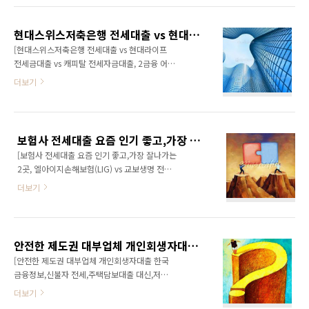
승인율,체결율 1위라해도 과언이 아닐 정도로 금
심지어, 보험사 전세대출 및 담보대출의 경우 은
융상품 조건 좋은곳,쉽게받는곳,쉬운곳으로 꾸
행권 조건보다도 더 좋게 금리싼 이자로 나온다
준하게 소문한곳이 바로 현대라이프 입니다. [현
현대스위스저축은행 전세대출 vs 현대라이프 전세금대출 vs 캐피탈 전세자금대출, 2금융 어디가 최고?
며? 라고 물어보시는 분들 또한 많은데, 모두다
대계열 보험사 현대라이프 전세금대출 관..
[현대스위스저축은행 전세대출 vs 현대라이프
그렇지는 않겠지만, 거의 그에 근접한 수준으로
전세금대출 vs 캐피탈 전세자금대출, 2금융 어디
보험사 전세자금대출 및 담보대출 상품의 승인
가 최고?] 현대계열 그룹사들은, 국내 대기업들
더보기
조건들이 좋아졌다고 하는 반증이겠지요. [저금
가운데 메이저로 회자되기에 모자람이 없는 곳
리 현대라이프 전세대출 조건 가장좋은곳 추천
이지요. 제2금융권 기관으로 캐피탈, 현대라이
및 고금리 2금융 주택 담보대출 쉬운곳 조건들을
프, 현대저축은행, 현대증권 등이 있는 금융조직
한번 정리해 봅니다.] 결론적인 내용을 먼저 말씀
으로도 메이저 기관에 문제없이 포함됩니다. 그
드린다면? 저금리 보험사 빠른 전세자금대출 조
보험사 전세대출 요즘 인기 좋고,가장 잘나가는 2곳, 엘아이지손해보험(LIG) vs 교보생명 전세,월세대출 조건
런데.. 현대스위스저축은행? 이곳은 명칭상 현대
건 및 주택 담보대출..
[보험사 전세대출 요즘 인기 좋고,가장 잘나가는
라서.. 현대계열사 같지만, 현대계열사와 상표법
2곳, 엘아이지손해보험(LIG) vs 교보생명 전세,
출원으로 법정소송까지 다투고 있는 현대계열과
월세대출 조건] 주택 전세대출 또는 월세대출 알
는 하등관계없는, 시중 저축은행으로는 메이저
더보기
아봐야 할 경우,은행에서 취급하는 주택,빌라,오
격인 곳이구요. 최근 현대저축은행, 현대스위스
피스텔 전세자금대출 상품을1순위로 체크하게
저축은행등이, 부실화 타령으로 검색에 오르내
되는데,은행의 경우..아파트만 전세대출 상품만
리는게 문제라서 그렇지 ㅋㅋ 국내의 경우, 가장
선호하고,기본적으로 신용등급 좋은 분들 또는
선호하는 저축은행가운데 한곳이 바로 현대스위
안전한 제도권 대부업체 개인회생자대출 한국금융정보,신불자 전세,주택담보대출 대신,저신용자 차대출 오케이엔캐시
직장 조건 좋은 분들을 따지기 때문에,은행별로
스저축은행이라 해도 허언,과언이 아..
[안전한 제도권 대부업체 개인회생자대출 한국
큰 차별화 포인트를 찾거나,또는 은행 조건에
금융정보,신불자 전세,주택담보대출 대신,저신
100% 만족하기가 쉽지 않습니다. 만일..은행 전
용자 차대출 오케이엔캐시] 신용등급 멀쩡하고
더보기
세대출,월세대출 조건에자격미달로 전세대출,월
(1등급~8등급 정도까지) 직장인이라 일정소득
세대출이 여의치 않았을 경우라면,2금융권 소매