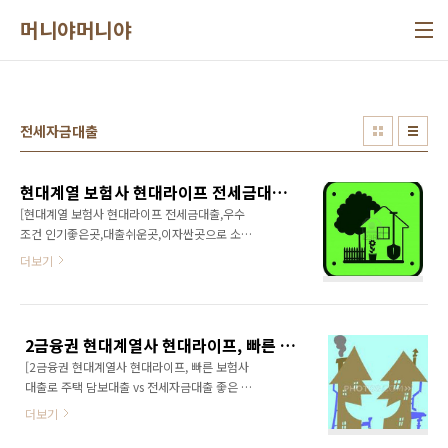
본문 바로가기
머니야머니야
전세자금대출
현대계열 보험사 현대라이프 전세금대출,우수 조건 인기좋은곳,대출쉬운곳,이자싼곳으로 소문난 전세대출 조건
[현대계열 보험사 현대라이프 전세금대출,우수
조건 인기좋은곳,대출쉬운곳,이자싼곳으로 소문
난 전세대출 조건] 현대라이프는 국내 메이저 대
더보기
기업 현대차그룹 계열의 생보사(생명보험회사)
입니다. 현대라이프 상품들 역시 꾸준한 홍보로
인해 대중에 회자되고 알려진 것들도 꽤 많구요.
국내 메이저 보험사들에 비해서 영업점 수가 많
2금융권 현대계열사 현대라이프, 빠른 보험사 대출로 주택 담보대출 vs 전세자금대출 좋은 조건 가능한 추천요건
지는 않지만, 곳곳에 잊을만하면 눈에 띄는 정도
[2금융권 현대계열사 현대라이프, 빠른 보험사
의 상당히 많은 국내 영업지점수를 확보하고 있
대출로 주택 담보대출 vs 전세자금대출 좋은 조
고 선진금융,선진보험기법으로 무장하여 여타
건 가능한 추천요건] 최근 들어, 주택담보대출 및
보험사에서 단독상품대출 또는 보험이 안되는
더보기
전세자금대출 상품들이 특히나 2금융권 보험사
경우에도 전후상황을 시스템적으로 잘 체크하여
상품들이 많이 출시되고 있는듯한 느낌입니다.