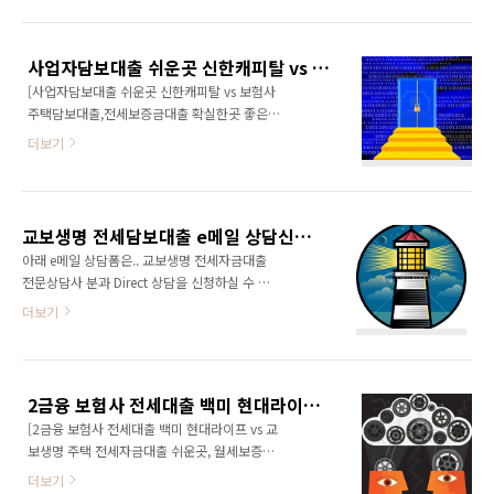
있고, 회사다닌지 몇개월정도 지났고 기존 대출
금융 전문기관인 캐피탈사,저축은행을 뒤지게
거의 없으면, 어느상황에 놓여있던 간에, 은행,캐
되는데2금융권에 캐피탈사와 저축은행만 있는
피탈,저축은행,보험사에서 신용대출,전세대출,
것은 아니지요. [보험사 전세대출 요즘 인기 좋
사업자담보대출 쉬운곳 신한캐피탈 vs 보험사 주택담보대출,전세보증금대출 확실한곳 좋은곳 흥국생명 추천조건
담보대출 받는데 큰 문제가 없습니다. 하지만..살
고,가장 잘나가는 2곳?..
[사업자담보대출 쉬운곳 신한캐피탈 vs 보험사
다보면..세월에 묻히다 보면.. 위의 조건에 꼭 맞
주택담보대출,전세보증금대출 확실한곳 좋은곳
지 않을경우 또한 생기기 마련인데, 이럴때 은행
흥국생명 추천조건] 오늘은~! 담보대출 관련, (주
은 거부당하기 십상이고, 2금융권의 경우 제대로
더보기
택담보대출 및 전세보증금담보 및 사업자 부동
된 상담사와 정상적인 과정을 거친다면.. 좋은 결
산담보 등) 전문 대표급 선수로 회자되는 제도권
과를 얻을수 있는 반면에 3금융권에서도 NO받
금융기관 상품들중에 백미로 여겨지는 두곳 상
은 상황에서 말두안되는 듣보잡 이상한 돈에 손
품에 대해서 조건들을 싹다 요약+정리 및 베테랑
대는..최악의 상황까지 가게되는 경우 또한 적지
교보생명 전세담보대출 e메일 상담신청툴 소개
상담사 선별까지 모두 다 정리해 드립니다. 정리
않지요. [안전한 제도권..
아래 e메일 상담폼은.. 교보생명 전세자금대출
의 핵심은? 2금융권에서 담보대출(선순위,후순
전문상담사 분과 Direct 상담을 신청하실 수 있
위,추가담보대출) 필요할때.. 과연 어느 상품이
는 Tool입니다. 이분.. 친절은 기본! 실력+경험
더보기
베스트이고... 과연 나는 어떤 담보대출 상품을
치+해박한 법적지식+유도리 등등.. 전세대출 상
취하면 딱 좋은건지...!? 이를 기준으로 고민해
담에 필요한 필요충분한 소양을 잘갖추신 분이
봤는데, 역쉬 딱한곳만 꼽으라고 하면, 녹록치않
고, 수시로 영업랭킹 지사내 또는 전국 1위하시
은게 사실같네요..~! 주택? 부동산대출? 임대보
는 분이라.. 전세자금대출 받으시는데 실질적인
증금담보대출? 나는 어떤 담보대출을 받아야 하
2금융 보험사 전세대출 백미 현대라이프 vs 교보생명 주택 전세자금대출 쉬운곳, 월세보증금대출 조건까지?
도움 받으실 수 있을거라 판단되어 아래 상담툴
나? 직장인이..
[2금융 보험사 전세대출 백미 현대라이프 vs 교
형태로 연결해 두었으니, 전세자금대출 급하신
보생명 주택 전세자금대출 쉬운곳, 월세보증금
분들 차분하게 잘 체크하셔서 궁극적인 승인결
대출 조건까지?] 주택 전세자금대출 또는 월세보
과 잘 나올수 있길 바랍니다~
더보기