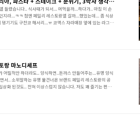
삼성역 코엑스 맛집 라그릴리아, 파스타 + 스테이크 + 분위기, 3박자 생각나실때 함 가보세요~
렸습니다.. 식사때가 되서... 머먹을까...하다가.. 마침 이 손
지라...ㅋㅋ 첨엔 페밀리 레스토랑엘 갈까...했었는데... 좀 식상
멀리 뎅기기도 구찬코 해서리...ㅠ 코엑스 자라매장 옆에 있는 라그릴
을 보니.... 가격이 절대 저렴한 편은 아녔는데.. 도입부의 인테
경많이 써놓은 모습였었고.. 여자분들 가시면 좋을(?)법한.. 훤칠한
특히나...뭐 저두..코엑스 자릿값 대충 알고 있던터라.. 저렴한 식
.ㅋㅋ 대략 날잡구 한턱쏜다...라도 작심했을때 와보..
스토랑 마노디셰프
 어릴적만 하더라도.. 양식하면..돈까스 만들어주는...유명 양식
오면서.. 소위말하는 유명 물건너온 브랜드 페밀리 레스토랑의 공
일상화 된것도.. 전혀 이상스럽지 않습니다. 저도 꽤 즐기는 편이
. 베니건스... 유로 등등.. 좀 다니다 보면.. 그맛이 그맛같고..ㅋㅋ 너
... 걍..때가되서...양식 한끼 때운것 같다..이정도의 무덤덤.. 대
버린 획일화된 그맛이.. 그저 무덤덤한 일상정도로만 여겨지는것
...양식을 좀 좋아하는 이유때문에.. 여기저기 관..