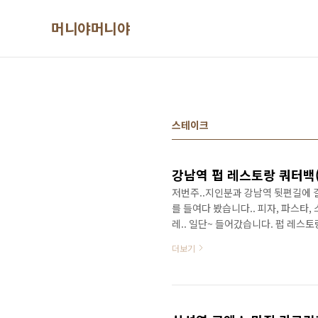
본문 바로가기
머니야머니야
스테이크
저번주..지인분과 강남역 뒷편길에 걸
를 들여다 봤습니다.. 피자, 파스타
레.. 일단~ 들어갔습니다. 펍 레스토랑
데..무하간...ㅎㅎ 분위기는..새로
더보기
고.. ㅋㅋ 다소 부담스러운 느낌의 서
있습니다만.. 맛도 맛이지만.. 일단 
"어? 대충 계산해 보니까....가격대가 