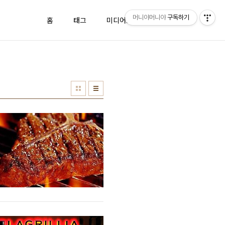
머니야머니야
구독하기
홈
태그
미디어로그
방명록