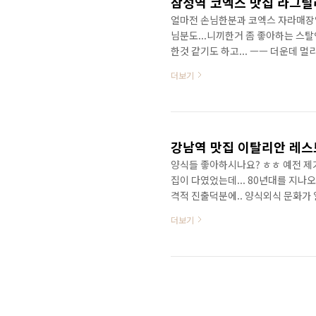
얼마전 손님한분과 코엑스 자라매장엘 들
님분도...니끼한거 좀 좋아하는 스탈인
한것 같기도 하고... ㅡㅡ 더운데 
리아엘 스윽~들어가 봤습니다.. 메뉴판
더보기
리어나... 디테일들이..무척이나 신
키에 잘생긴 서버들이 왔다갔다 ㅡㅡ 
대를 기대한건 당연 아녔지만 서도..
강남역 맛집 이탈리안 레
양식들 좋아하시나요? ㅎㅎ 예전 제가
집이 다였었는데... 80년대를 지나
격적 진출덕분에.. 양식외식 문화가 
긴 합니다만.. 사실.. 아웃백, TG..
더보기
무 자주 먹으면 별다른 감흥도 없이...
형화에서 비롯된 쉐프의 맛은 사라져
또한 부인할 수 없습니다. 그래서 저는