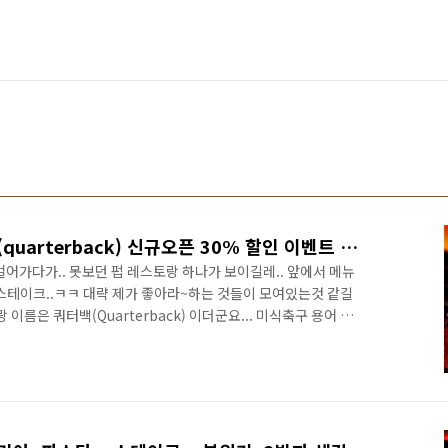
강남역 펍 레스토랑 쿼터백(quarterback) 신규오픈 30% 할인 이벤트 소식!
어가다가.. 못보던 펍 레스토랑 하나가 보이길레.. 앞에서 메뉴
, 스테이크..ㅋㅋ 대략 제가 좋아라~하는 것들이 모여있는것 같길
 이름은 쿼터백(Quarterback) 이더군요... 미식축구 용어 같던
 오픈한지 얼마안되서 그런지.. 깨끗+깔끔 인테리어에 의자도 편하
빙까지...ㅎㅎ 그런데...제가 오늘 이 글을 쓰는 이유는.. 다른데
계산을 하는데.. 제가 예상한 가격보다 엄청 싸게 나오더라구요...
나오던데.. 왜 일케 싸죠?"...라고 물었더니...