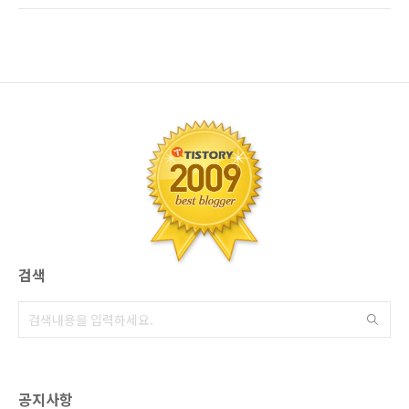
료실비보험이란? 민영 의료보험이란 질병으로
서..."정말로 보장이 축소되는 것인가?" 궁금해
인한 진료비, 수술비, 입원치료등 실제 치료비를
져서...일단 보도원을 찾아 봤습니다. 너도나도
보장해 주는 상품입니다. [핵심] 일상생활에서
금융위원회의 발표가 있었다고 하길레.. 금융위
통상적으로 의료비..
원회에 들어가 뒤져봤더니.... 실제로 보도자료를
내고, 발표한게 맞네요... 민영 의료실비보험 보
장축소 관련, 금융위원회 브리핑 화면 및 자료
=> 바로가기 우리가 오랜기간(?) 살아오면서...
사실..제도들이란것이 매우 빈번하게 들쭉날쭉
바뀌고... 그때마다 그 틈바구니에서, 마케팅이
치열하게 벌어지는것을...한두번 본 것은 아니므
로, 이번 일..
검색
공지사항