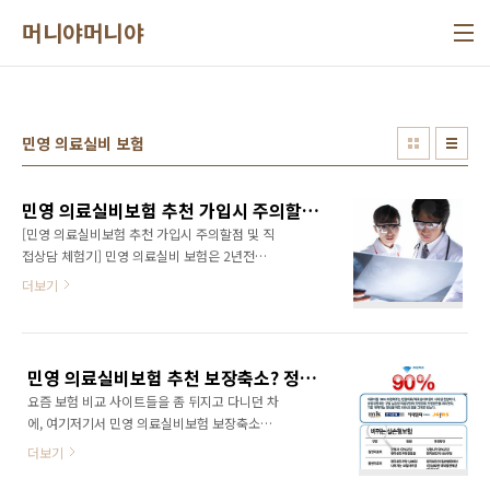
본문 바로가기
머니야머니야
민영 의료실비 보험
민영 의료실비보험 추천 가입시 주의할점 및 직접상담 체험기
[민영 의료실비보험 추천 가입시 주의할점 및 직
접상담 체험기] 민영 의료실비 보험은 2년전부
터 인기를 급격히 모아왔던 보험상품중 하나였
더보기
던 것으로 기억합니다. 최근, 개인적으로 지인들
은 물론, 지인분들의 부모님의 병환을 직/간접적
으로 전해 듣는 과정에서, 의료 실비보험 (정확히
는, 민영 의료 실비보험)에 대한 내용들을 많이
민영 의료실비보험 추천 보장축소? 정말로 결정난 것인가? 보험비교 해봐야 하나?
접하게 되네요... 제 경우는, 이런저런 보험들이
요즘 보험 비교 사이트들을 좀 뒤지고 다니던 차
좀 많은 편이어서, 당시 유행과도 같았던 의료실
에, 여기저기서 민영 의료실비보험 보장축소가
비보험을 가입하지는 못했더랬습니다. 제가 직
결정났기때문에, "늦어도 9월 말까지는 의료실
접 상담을 해본 사례에 앞서서, 우선 의료실비보
더보기
비보험에 가입해야만 손해를 안본다."라는 문구
험에 대하여 좀 알아볼 필요가 있습니다. 민영 의
가 캠페인이라도 되는듯..난리입니다. 그래