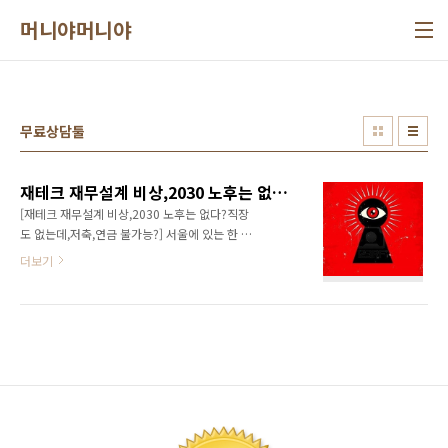
본문 바로가기
머니야머니야
무료상담툴
재테크 재무설계 비상,2030 노후는 없다?직장도 없는데,저축,연금 불가능?
[재테크 재무설계 비상,2030 노후는 없다?직장
도 없는데,저축,연금 불가능?] 서울에 있는 한 중
견기업에서 근무하는 30대 김XX(34)씨의 경우,
더보기
그의 유일한 노후대비는 직장생활 이다. 국민연
금이야 당연히 넣고 있지만 국민연금만으로 노
후가 보장되리라는 기대는 접은 지 오래다. 보험
설계사인 초등학교 동창은 만날 때마다 개인연
금에 가입하라고 권유하고 있지만 김XX씨의 경
우, 아이들 학원비도 버거운 상황이라 연금가입
은 불가능한 상황이며 김XX씨는 "노후대비는 직
장생활을 언제까지 할 수 있을 지 고민하는 것이
전부"라며 "50세가 넘으면 자리에서 밀려나 회