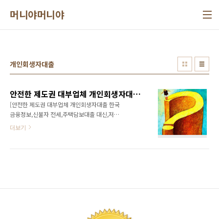
본문 바로가기
머니야머니야
개인회생자대출
안전한 제도권 대부업체 개인회생자대출 한국금융정보,신불자 전세,주택담보대출 대신,저신용자 차대출 오케이엔캐시
[안전한 제도권 대부업체 개인회생자대출 한국
금융정보,신불자 전세,주택담보대출 대신,저신
용자 차대출 오케이엔캐시] 신용등급 멀쩡하고
더보기
(1등급~8등급 정도까지) 직장인이라 일정소득
있고, 회사다닌지 몇개월정도 지났고 기존 대출
거의 없으면, 어느상황에 놓여있던 간에, 은행,캐
피탈,저축은행,보험사에서 신용대출,전세대출,
담보대출 받는데 큰 문제가 없습니다. 하지만..살
다보면..세월에 묻히다 보면.. 위의 조건에 꼭 맞
지 않을경우 또한 생기기 마련인데, 이럴때 은행
은 거부당하기 십상이고, 2금융권의 경우 제대로
된 상담사와 정상적인 과정을 거친다면.. 좋은 결