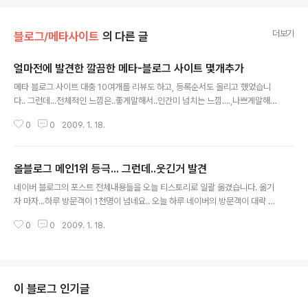
더보기
블로그/메타사이트
의 다른 글
얼마전에 발견한 깔끔한 메타-블로그 사이트 몇개추가
글 내용
메타 블로그 사이트 대충 10여개를 리뷰도 하고, 등록순서도 올리고 했었습니
다.. 그런데...전체적인 느낌은..좋게말해서..인간미 넘치는 느낌....,나쁘게말해
서.. 아...증말 후지다..느낌..ㅋㅋ 아직 먼놈의 베타를 글케 오래하는지..ㅎㅎ 머..
0
0
2009. 1. 18.
대충 이해는 갑니다.. 자본이 들어가야..빵빵해지겠죠.. Funding...PF...머..만만
하지 않으니깐요..ㅋㅋ 돈있으면..서버..빵빵해지고..그리고 엔지니어..좀 잘 확
보하면.. 다음,네이버가 문제겠어요? ㅎㅎ 각설하고.. 근래 보기드물게..깔끔하
올블로그 메인1위 등극... 그런데..웃긴거 발견
다고 해야하나? 나름 유저인터페이스 깔꼼하고.. 나름 시스템 안정적이고.. 뭔
글 내용
가..정리된 느낌의 메타 사이트 소개합니다.. 노출율이야..머..첫술에 배부르겠어
네이버 블로그의 포스트 전체내용들을 오늘 티스토리로 일괄 옮겼습니다. 옮기
요?? 아직..만족할 만하진 않지만.. 알토랑 http..
자 마자...하루 방문객이 1천명이 넘네요.. 오늘 하루 네이버의 방문객이 대략 6
00명안팎인데 티스토리 방문객수가 반나절사이 1200명 이상으로 몰렸습니
0
0
2009. 1. 18.
다... 두배가 넘네요.. 얼떨결에.. 올블로그 메인에 뜨기까지 했습니다.. 여기에 숨
겨진 비밀들이 몇가지 있는데,, 제가 확인후 함 다시 포스팅하겠습니다.. (사실
제가 쓴 글에 힌트가 다 있네요..ㅋㅋ)
이 블로그 인기글