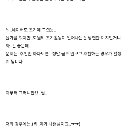
뭐..네이버도 초기에 그랫듯..
뭔가를 줘야만..회원의 초기활동이 일어나는건 당연한 이치인거니
까..건 좋은데..
문제는..추천만 하다보면...정말 글도 안보고 추천하는 경우가 발생
이 됩니다.
저부터 그러니깐요..쩝..
저의 경우에는,(뭐..제가 나쁜넘이죠..ㅠㅠ)