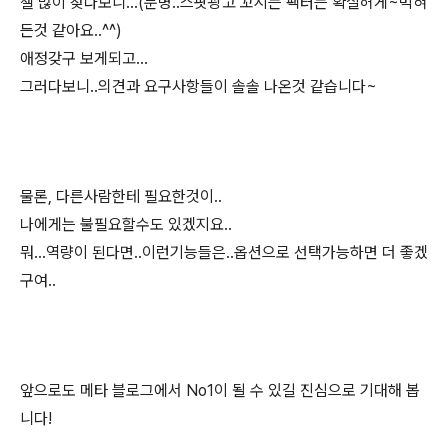
젤 많이 찾다보니...(분명..스팟광고 꼬시는 팩터는 확실허게~먹혀
든것 같아요..^^)
애정갖구 보게되고...
그러다보니..의견과 요구사항들이 솔솔 나온것 같습니다~
물론, 다른사람한테 필요한것이..
나에게는 불필요할수도 있겠지요..
뭐...역량이 된다면..이런기능들은..옵션으로 선택가능하면 더 좋겠
구여..
앞으로도 메타 블로그에서 No1이 될 수 있길 진심으로 기대해 봅
니다!