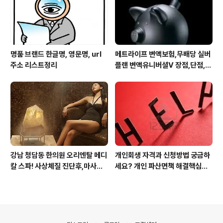
명품 브랜드 한글명, 영문명, url
메트라이프 변액보험,무배당 실버
주소 리스트정리
플랜 변액유니버셜V 장점,단점,가
입 주의사항
강남 청담동 한의원 오리엔탈 메디
개인회생 자격과 신청방법 궁금하
칼 스파! 사상체질 진단후,마사지,
세요? 개인 파산면책 해결핵심은?
침,뜸 치료로 통증 제대로 잡아줍
전문변호사 누굴 만나냐? 입니다
니다
의안내