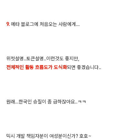
9.
메타 블로그에 처음오는 사람에게...
위젯설명..토큰설명..이런것도 좋지만,
전체적인 활동 흐름도가 도식화
되면 좋겠습니다..
원래...한국인 승질이 좀 급하잖아요..ㅋㅋ
믹시 개발 책임자분이 여성분이신가? 호호~