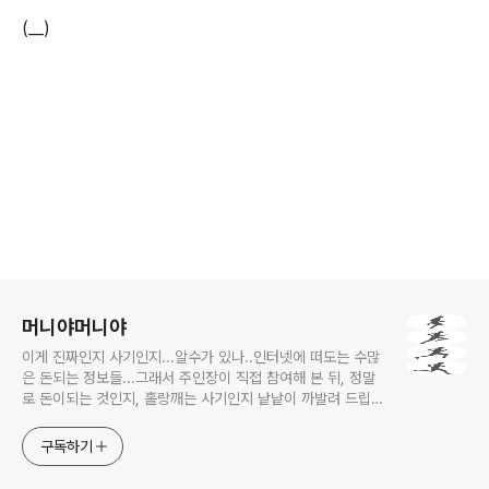
(__)
로그 정보
머니야머니야
이게 진짜인지 사기인지...알수가 있나..인터넷에 떠도는 수많
은 돈되는 정보들...그래서 주인장이 직접 참여해 본 뒤, 정말
로 돈이되는 것인지, 홀랑깨는 사기인지 낱낱이 까발려 드립니
다! 사기당하지 말고 돈 제대로 많이 법시다~!! 머니야~ 머니
야~
구독하기