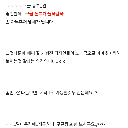
ㅎㅎㅎㅎ 구글 광고,,쩝..
좋긴한데..
구글 폰트가 들쭉날쭉
..
좀 아무추어 냄새가 납니다.
그것때문에 애써 잘 가꿔진 디자인들이 도매금으로 아마추어틱해
보이는것 같다는 의견입니다..ㅎㅎ
좀만..잘 다듬으면..메타 1위 가능할것두 같은데요..?
ㅋㅋ..말나온김에..지루하니..구글광고 함 보시구요,,캬캬