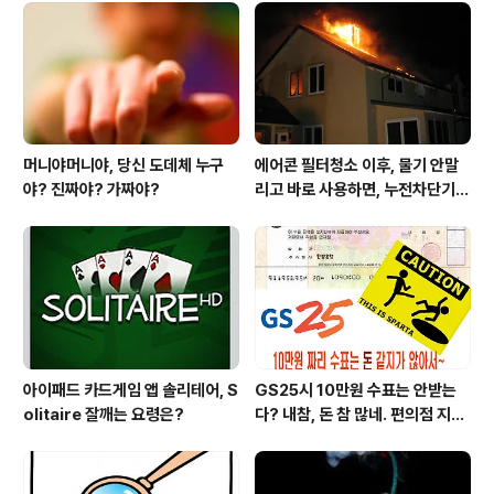
머니야머니야, 당신 도데체 누구
에어콘 필터청소 이후, 물기 안말
야? 진짜야? 가짜야?
리고 바로 사용하면, 누전차단기
작동됩니다 ㅠㅠ (전기조심! 불조
심!)
아이패드 카드게임 앱 솔리테어, S
GS25시 10만원 수표는 안받는
olitaire 잘깨는 요령은?
다? 내참, 돈 참 많네. 편의점 지에
스25시 본사 고객만족 서비스 멋
지구만~