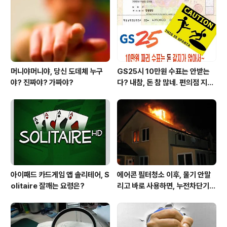
트..신기적용..ㅋㅋ) 대충 이정도 였던것 같습니다..
아.............
머니야머니야, 당신 도데체 누구
GS25시 10만원 수표는 안받는
야? 진짜야? 가짜야?
다? 내참, 돈 참 많네. 편의점 지에
스25시 본사 고객만족 서비스 멋
지구만~
아이패드 카드게임 앱 솔리테어, S
에어콘 필터청소 이후, 물기 안말
olitaire 잘깨는 요령은?
리고 바로 사용하면, 누전차단기
작동됩니다 ㅠㅠ (전기조심! 불조
심!)