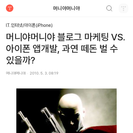
검색하기
머니야머니야
티스토리
IT 인터넷/아이폰(iPhone)
머니야머니야 블로그 마케팅 VS.
아이폰 앱개발, 과연 떼돈 벌 수
있을까?
머니야머니야
2010. 5. 3. 08:19