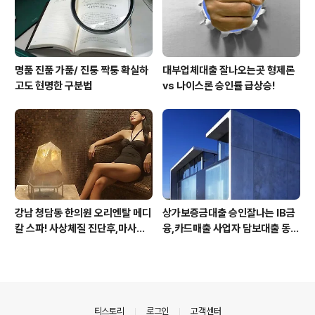
명품 진품 가품/ 진퉁 짝퉁 확실하
대부업체대출 잘나오는곳 형제론
고도 현명한 구분법
vs 나이스론 승인률 급상승!
강남 청담동 한의원 오리엔탈 메디
상가보증금대출 승인잘나는 IB금
칼 스파! 사상체질 진단후,마사지,
융,카드매출 사업자 담보대출 동
침,뜸 치료로 통증 제대로 잡아줍
양, 추가담보대출 쉬운 유니온저축
니다
은행
의안내
티스토리
로그인
고객센터