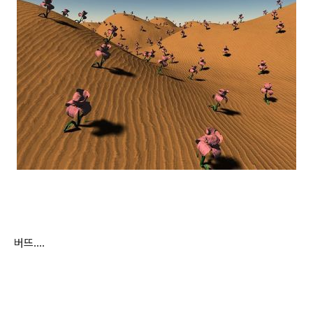
버뜨....