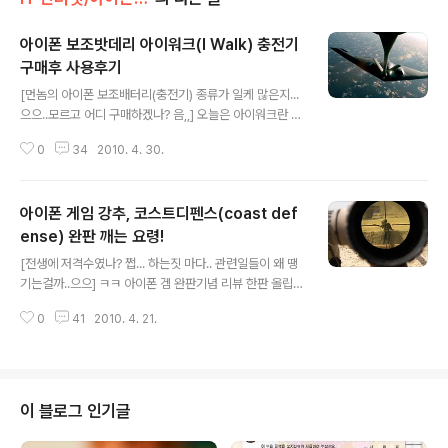
아이폰 보조밧데리 아이워크(I Walk) 충전기
구매후 사용후기
글 내용
[먼놈의 아이폰 보조배터리(충전기) 종류가 일케 많은지...
으으..모르고 어디 구매하겠나? 음,,] 오늘은 아이워크란 녀
석을 핵심만 꼭찝어 간단 리뷰해 볼까 합니다^^ 아이폰을
0
34
2010. 4. 30.
구매하시면, 기본적으로 본인이 외부활동을 하는 동안, 밧
데리가 과연 얼마나 버틸 수 있을까...? 요게 굉장히 궁금해
집니다. 제 경우.. 11시 외출시작해서..오후 7시까지를 놓고
아이폰 게임 강추, 코스트디펜스(coast def
볼 경우, (8시간정도) 사람 기다리는 동안 게임좀 하고..(3
0여분 정도??) 비됴 좀 보고..(30분?정도?) 그리고, 틈틈
ense) 완판 깨는 요령!
글 내용
울려대는 멜 전송처리(대략 하루 60여통 내외)를 하다보
[전생에 저격수였나? 쩝... 하는짓 마다.. 관련일들이 왜 땡
니... 저녁 7시쯤되면..........아이폰 밧데리 잔여량이 대략....
기는걸까..으으] ㅋㅋ 아이폰 겜 완판기념 리뷰 한판 올립니
10%대 까지 내려옵니다. 즉... 저녁 7시 이후.. 회식(또는
다. 원래 겜을 몰입하여 하는 스타일은 아닙니다만.. 일단
저녁식사)이라도 하면서....
0
41
2010. 4. 21.
한번 꽂힌 겜은 뽕을 뽑아야만... 직성이 풀리기때문에...ㅠ
ㅠ 살면서 잘해본 게임이 몇개 없습니다..으으 인베이더..
시절 완판... 갤러그...20판 완판..(20판이 완판 맞나요?
ㅋ) .... 세월이 한참 지난후...ㅠㅠ 둠...시리즈..와닿길레..ㅎ
ㅎ....완판..^^ 그리고...닌텐도 DS에서.. 마리오 브라더스...
이 블로그 인기글
금코인 완전접수 및 완판...ㅠㅠ 마리오 카트라이더....별셋..
최고기록 및 세계대전 왠만해선 안짐..등등..(코브라 트위스