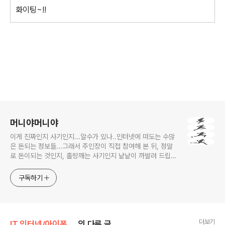
화이팅~!!
로그 정보
머니야머니야
이게 진짜인지 사기인지...알수가 있나..인터넷에 떠도는 수많
은 돈되는 정보들...그래서 주인장이 직접 참여해 본 뒤, 정말
로 돈이되는 것인지, 홀랑깨는 사기인지 낱낱이 까발려 드립니
다! 사기당하지 말고 돈 제대로 많이 법시다~!! 머니야~ 머니
야~
구독하기
더보기
IT 인터넷/아이폰(iPhone)
의 다른 글