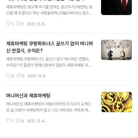
글 내용
제휴마케팅은 광고해 주기를 원하는 광고주가 (머천트) 광
고를 해 주겠다고 하는 사람들에게 (어필리에이트) 광고효
과가 나올때마다 커미션을 지급하고 CPA, CPS, CPI, CP
1
0
2021. 11. 8.
C) 이와같은 만남을 주선시켜 준 회사에도 커미션을 조금
주는 (제휴마케팅회사) 현실적이고 이상적인 마케팅 비즈
니스 모델입니다. 비즈니스 모델이 좋고 뛰어나다고 해서
제휴마케팅 쿠팡파트너스 글쓰기 없이 머니머
여기 참여한 모든 분들이 성공하는것은 아닙니다. 당연히
어필리에이트가 광고를 잘 해주고 광고효과들이 잘 나와서
신 연결시, 수익은?
글 내용
머천트가 만족을 하고 이 머천트가 계속해서 이 어필리에
제휴마케팅 쿠팡파트너스 글쓰기 없이 머니머신 연결시,
이트와 만나게 해준 제휴마케팅회사에 계속하여 광고를 의
수익은? 이 질문이 현재시점에서 열심히 제휴마케팅 쿠팡
뢰할때 이 모든것이 선순환 구조를 이루어야만 비즈니스
파트너스 [쿠파]하시는 분들이 읽어보게 되더라도 "뭔 소
모델속에 포함된 구성원 모두가 성공을 하는겁니다. 즉 어
0
0
2021. 11. 9.
리야?" 당연 의아해 하실거라 봅니다. 왜냐하면 제휴마케
필리에이트 광고가 잘 되야만 모두가 해피한 ..
팅 쿠팡파트너스에서 성공을 하기 위해서는 당연히 자신의
채널(매체)에 광고주를 잘 소개해서 그 속에 심어둔 광고주
머니머신과 제휴마케팅
링크를 사람들이 많이 타고들어 오게 해야 하는것이 불변
글 내용
의 진리이기 때문입니다. 즉, 제휴마케팅 쿠팡파트너스에
머니머신은 제휴마케팅의 어필리에이트가 각고의 노력으
서 큰 수익을 내는 분들은 현재 많은 이웃을 보유하고 있는
로 글 쓰면서 마케팅하지 말고 그냥 아무것도 격하게 하지
사람 딱 이 한가지로 정의가 가능합니다. (오버가 아닙니
말고 키워드와 수익링크만 연결해 주고 편하게 수입올리라
다.) 이웃이 많다는 것은 그 많은 이웃들이 이사람의 글에
1
0
2021. 11. 4.
고 만들어진 툴입니다. 제휴마케팅 하다가 포기하는 사람
동조한다는 의미가 결코 아닙니다. 오랜기간 블로그(또는
들의 90%는 다음 두가지 이유입니다. 글 하나 쓰기가 너
매체)를 운영했고 누적된 글이 많고 이 글들..
무 힘든다. 한번도 아니고 매일 자주 써야 하다니, 힘들어서