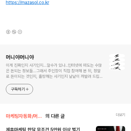
https://mazasol.co.kr
(새창열림)
로그 정보
머니야머니야
이게 진짜인지 사기인지...알수가 있나..인터넷에 떠도는 수많
은 돈되는 정보들...그래서 주인장이 직접 참여해 본 뒤, 정말
로 돈이되는 것인지, 홀랑깨는 사기인지 낱낱이 까발려 드립니
다! 사기당하지 말고 돈 제대로 많이 법시다~!! 머니야~ 머니
야~
구독하기
더보기
마케팅자동화/머니머신
의 다른 글
제휴마케팅 한달 무조건 5만원 이상 벌기