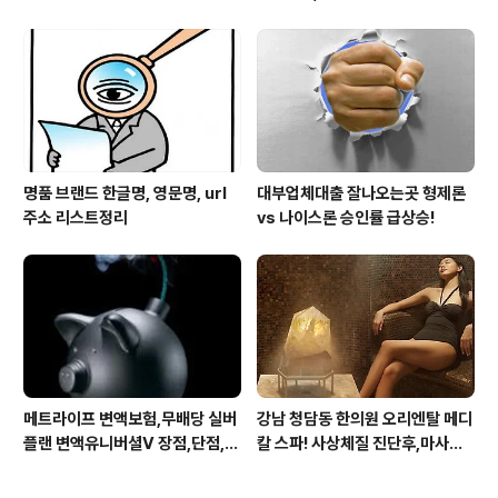
스25시 본사 고객만족 서비스 멋
지구만~
명품 브랜드 한글명, 영문명, url
대부업체대출 잘나오는곳 형제론
주소 리스트정리
vs 나이스론 승인률 급상승!
메트라이프 변액보험,무배당 실버
강남 청담동 한의원 오리엔탈 메디
플랜 변액유니버셜V 장점,단점,가
칼 스파! 사상체질 진단후,마사지,
입 주의사항
침,뜸 치료로 통증 제대로 잡아줍
니다