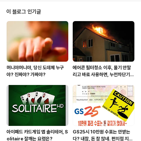
포기 글을 열심히 써도 보상은 파워블로그나 생긴다. 머니
머신을 쓰면 1은 완전 백퍼 해결되며 2는 파워블로그만큼
이 블로그 인기글
의 트래픽을 쏴 준다고 가정하면, 그들의 인지도는 아닐지
라도 그에 준하는 효과는 얻습니다. 어짜피 온라인은 트래
픽 싸움이니까요 머니머신을 만들게 된 동기는 바로 [제휴
마케팅 좀 편하게 해서 놀고 먹자]는 원초적 발상에서 시작
했습니다. "노오력"따위는 좀 다른 건설적인거..
머니야머니야, 당신 도데체 누구
에어콘 필터청소 이후, 물기 안말
야? 진짜야? 가짜야?
리고 바로 사용하면, 누전차단기
작동됩니다 ㅠㅠ (전기조심! 불조
심!)
아이패드 카드게임 앱 솔리테어, S
GS25시 10만원 수표는 안받는
olitaire 잘깨는 요령은?
다? 내참, 돈 참 많네. 편의점 지에