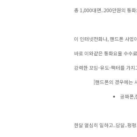
총 1,000대면..200만원의 
이 인터넷전화나, 핸드폰 사업이
바로 이와같은 통화요율 수수료가.
강력한 꼬임-유도-팩터를 가지
[핸드폰의 경우에는 
공짜폰,
한달 열심히 일하고..담달..펑