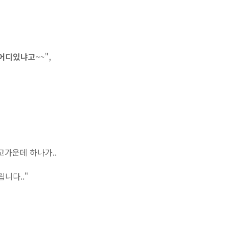
 어디있냐고
~~",
고가운데 하나가..
립니다.."