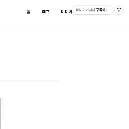
머니야머니야
구독하기
홈
태그
미디어로그
방명록