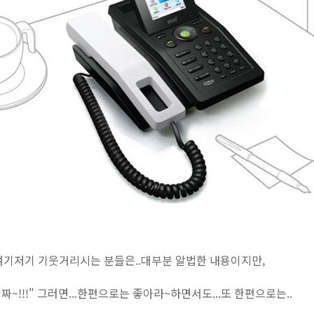
여기저기 기웃거리시는 분들은..대부분 알법한 내용이지만,
짜~!!!" 그러면...한편으로는 좋아라~하면서도...또 한편으로는..