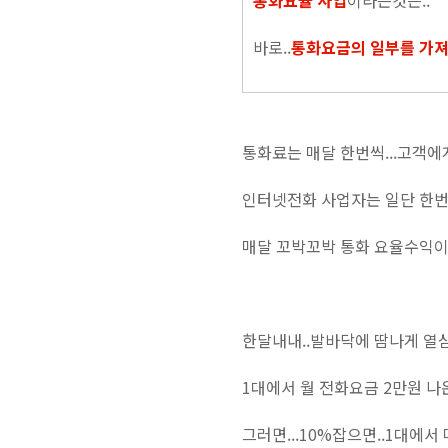
통화요율 사업
이라는것은..
바로..
통화요금의 일부를 가져
통화료는 매달 한번씩...고객에
인터넷전화 사업자는 일단 한번
매달 꼬박꼬박 통화 요율수익이
한달내내..발바닥에 땀나게 열심
1대에서 월 전화요금 2만원 나
그러면...10%잡으면..1대에