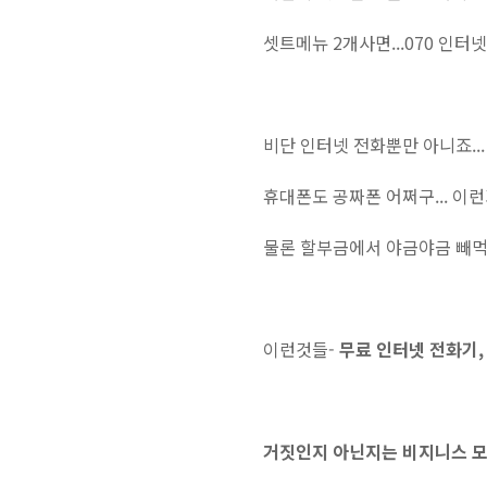
셋트메뉴 2개사면...070 인터
비단 인터넷 전화뿐만 아니죠...
휴대폰도 공짜폰 어쩌구... 이런
물론 할부금에서 야금야금 빼먹기
이런것들-
무료 인터넷 전화기,
거짓인지 아닌지는 비지니스 모