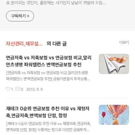
로 돈이되는 것인지, 홀랑깨는 사기인지 낱낱이 까발려 드립니
다! 사기당하지 말고 돈 제대로 많이 법시다~!! 머니야~ 머니
야~
구독하기
더보기
자산관리,재무설계/변액보험
의 다른 글
연금저축 vs 저축보험 vs 연금보험 비교,알리
안츠생명 파워밸런스 변액연금보험 추천
글 내용
[연금저축 vs 저축보험 vs 연금보험 비교,알리안츠생명
파워밸런스 변액연금보험 추천] 금융기관들의 투자상품들
이 그야말로 봇물을 이루고 있습니다. 고객의 입장에서는
1
0
2013. 9. 9.
최고의 투자상품 딱 1가지만 꼽아달라! 라고 외치고 싶은것
은 당연합니다. 하지만, 재무설계사, 자산관리사, 보험설계
사 모두 엇갈리는 주장들이 많은데 결론적으로 각각의 투
재테크 0순위 연금보험 추천 이유 vs 재형저
자상품들은 고객의 다양한 케이스에 대하여 모든 긍정적
요건들을 100% 다 수용할 수 없다는 반증이기도 합니다.
축,연금저축,변액보험 단점, 함정
글 내용
버뜨, 일반 담론은 필 존재하는 법입니다. 우선, 돈을 모아
[재테크 0순위 연금보험 추천 이유 vs 재형저축,연금저축,
갈 수 있는 복리와 투자 성격이 강한 6가지 저축상품 군은
변액보험 단점, 함정] 시중에는 참으로 다양한 금융투자상
아래와 같습니다. 연금저축 연금보험 저축보험 변액연금