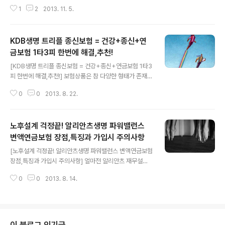
품들이 있습니다. 그야말로 봇물을 이루고 있지요. 긴소리
변액유니버셜 재형저축 오늘은 투자상품중 최고는 과연 무
1
2
2013. 11. 5.
짧은소리 다 필요없이 최고의 재테크 0순위 투자상품 한가
엇이고, 연금저축 vs 저축보험 vs 연금..
지만 꼽아달라! 라고 외치고 싶은것은 어찌보면 당연한 이
치가 아닌가 싶습니다. 하지만, 재무설계사, 자산관리사, 보
KDB생명 트리플 종신보험 = 건강+종신+연
험설계사 모두 주장들이 엇갈리는 경우가 많은데 결론적으
로 각각의 투자상품은 고객의 다양한 케이스에 대해 모든
금보험 1타3피 한번에 해결,추천!
글 내용
조건을 100% 만족시켜 줄 수는 없다는 반증이기도 합니
[KDB생명 트리플 종신보험 = 건강+종신+연금보험 1타3
다. 버뜨~ 일반 담론은 존재합니다. SO, 오늘은 재테크 0
피 한번에 해결,추천!] 보험상품은 참 다양한 형태가 존재합
순위에 해당되는 연금보험에 대하여, 추천할만한 납득할만
니다. 사람이 살면서 위험에 처하게 되는 다양한 케이스들
한 이유에 대해 설명드려 보겠습니다. 우선, 돈을 불릴수 있
0
0
2013. 8. 22.
을 분류/취합하여 리스크를 최소화할 수 있도록 만들어 주
는 복리와 투자 성격이 강한 6가..
는 보험상품의 경우 재테크에 분명 일조하는것은 사실입니
다만, 너무나 다양한 상품형태소들의 난립으로 부지불식간
노후설계 걱정끝! 알리안츠생명 파워밸런스
에 중복되는 불필요한 보험료가 추가로 납입되는 원치않는
결과물이 나올수도 있습니다. 즉, 본인이 처한 상황에 가장
변액연금보험 장점,특징과 가입시 주의사항
글 내용
잘 맞고 가장 효과적인 상품, 즉, 최소의 보험료로 최대의
[노후설계 걱정끝! 알리안츠생명 파워밸런스 변액연금보험
위험군들을 커버할 수 있는 상품이 가장 추천받아야 마땅
장점,특징과 가입시 주의사항] 얼마전 알리안츠 재무설계
하겠지요. 오늘 소개해드리는 KDB생명 트리플종신보험
하시는 분과 금융블로그를 운영하는 저와 난상(?)토론을
상품의 경우, 연금보험+종신보험+건강보험, 이 세가지 보
0
0
2013. 8. 14.
한적이 있었습니다. 궁극의 핵심은.. 투자상품들이 엄청나
험형태소를 고루 잘 갖춘 통합보험 형태를 ..
게들 쏟아져 나오는데 과연 어떤것을 선택해야 가장 현명
할 것인지...에 관한 내용였는데.. 아래 해당 글링크 연결해
놨습니다. 투자상품 최고를 꼽으라면 과연 어떤걸까? ==>
http://moneyamoneya.tistory.com/1980 무하튼..
이 블로그 인기글