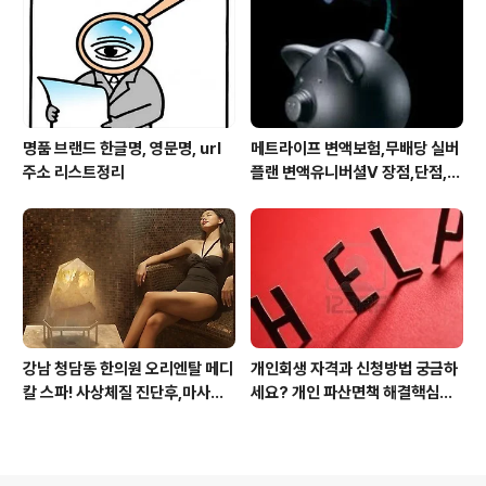
명품 브랜드 한글명, 영문명, url
메트라이프 변액보험,무배당 실버
주소 리스트정리
플랜 변액유니버셜V 장점,단점,가
입 주의사항
강남 청담동 한의원 오리엔탈 메디
개인회생 자격과 신청방법 궁금하
칼 스파! 사상체질 진단후,마사지,
세요? 개인 파산면책 해결핵심은?
침,뜸 치료로 통증 제대로 잡아줍
전문변호사 누굴 만나냐? 입니다
니다