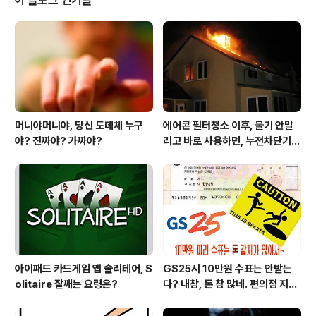
Baby Boomer 세대의 고령화 진입 시작이 본격화 되고,
오늘날 소득활동을 하는 우리네 모두 고령화사회(65세 이
상의 인구가 총인구를 차지하는 비율이 7% 이상인 사회)
속에서, 젊은 계층의 노동의 결과로 만들어지는 세금으로
살아가야 ..
머니야머니야, 당신 도데체 누구
에어콘 필터청소 이후, 물기 안말
야? 진짜야? 가짜야?
리고 바로 사용하면, 누전차단기
작동됩니다 ㅠㅠ (전기조심! 불조
심!)
아이패드 카드게임 앱 솔리테어, S
GS25시 10만원 수표는 안받는
olitaire 잘깨는 요령은?
다? 내참, 돈 참 많네. 편의점 지에
스25시 본사 고객만족 서비스 멋
지구만~