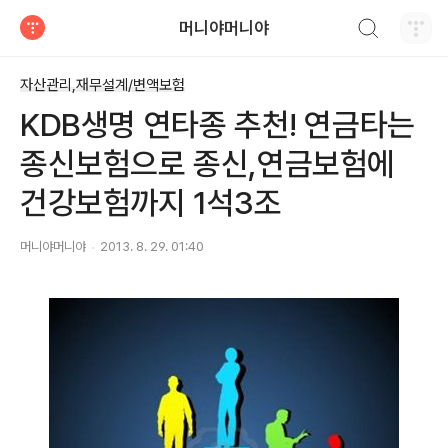
검색하기
머니야머니야
티스토리
자산관리,재무설계/변액보험
KDB생명 연타종 추천! 연금타는
종신보험으로 종신,연금보험에
건강보험까지 1석3조
머니야머니야
2013. 8. 29. 01:40