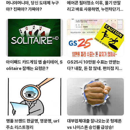
머니야머니야, 당신 도데체 누구
에어콘 필터청소 이후, 물기 안말
야? 진짜야? 가짜야?
리고 바로 사용하면, 누전차단기
작동됩니다 ㅠㅠ (전기조심! 불조
심!)
아이패드 카드게임 앱 솔리테어, S
GS25시 10만원 수표는 안받는
olitaire 잘깨는 요령은?
다? 내참, 돈 참 많네. 편의점 지에
스25시 본사 고객만족 서비스 멋
지구만~
명품 브랜드 한글명, 영문명, url
대부업체대출 잘나오는곳 형제론
주소 리스트정리
vs 나이스론 승인률 급상승!