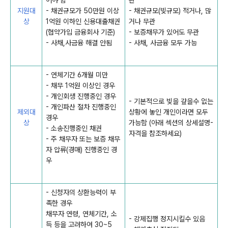
어야 함
관
지원대
- 채권규모가 50만원 이상
- 채권규모(빚규모) 적거나, 많
상
1억원 이하인 신용대출채권
거나 무관
(협약가입 금융회사 기준)
- 보증채무가 있어도 무관
- 사채,사금융 해결 안됨
- 사채, 사금융 모두 가능
- 연체기간 6개월 미만
- 채무 1억원 이상인 경우
- 개인회생 진행중인 경우
- 기본적으로 빚을 갚을수 없는
- 개인파산 절차 진행중인
제외대
상황에 놓인 개인이라면 모두
경우
상
가능함 (아래 섹션의 상세설명-
- 소송진행중인 채권
자격을 참조하세요)
- 주 채무자 또는 보증 채무
자 압류(경매) 진행중인 경
우
- 신청자의 상환능력이 부
족한 경우
채무자 연령, 연체기간, 소
- 강제집행 정지시킬수 있음
득 등을 고려하여 30~5