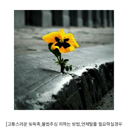
[고통스러운 빚독촉,불법추심 피하는 방법,연체탈출 필요하실경우