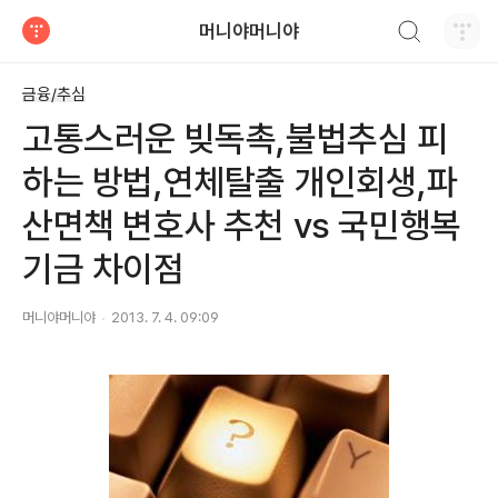
검색하기
머니야머니야
티스토리
금융/추심
고통스러운 빚독촉,불법추심 피
하는 방법,연체탈출 개인회생,파
산면책 변호사 추천 vs 국민행복
기금 차이점
머니야머니야
2013. 7. 4. 09:09