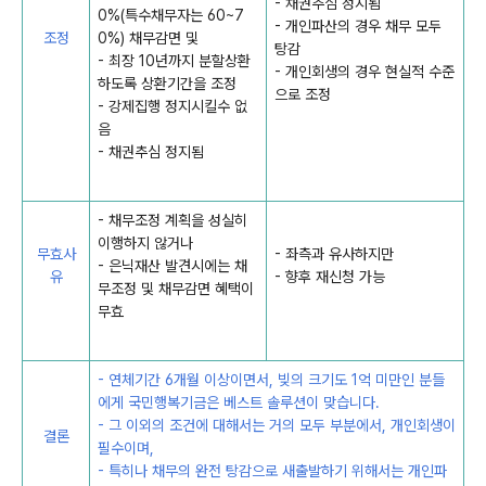
- 채권추심 정지됨
0%(특수채무자는 60~7
- 개인파산의 경우 채무 모두
조정
0%) 채무감면 및
탕감
- 최장 10년까지 분할상환
- 개인회생의 경우 현실적 수준
하도록 상환기간을 조정
으로 조정
- 강제집행 정지시킬수 없
음
- 채권추심 정지됨
- 채무조정 계획을 성실히
이행하지 않거나
무효사
- 좌측과 유사하지만
- 은닉재산 발견시에는 채
유
- 향후 재신청 가능
무조정 및 채무감면 혜택이
무효
- 연체기간
6개월 이상이면서,
빚의 크기도 1억 미만인 분들
에게 국민행복기금은 베스트 솔루션이 맞습니다.
- 그 이외의 조건에 대해서는 거의 모두 부분에서,
개인회생이
결론
필수
이며,
- 특히나 채무의 완전 탕감으로 새출발하기 위해서는 개인파