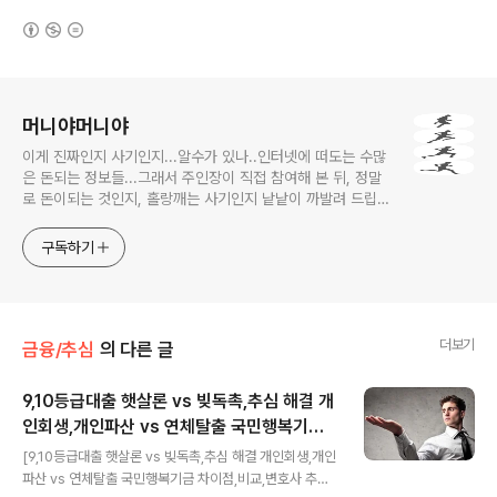
(새창열림)
로그 정보
머니야머니야
이게 진짜인지 사기인지...알수가 있나..인터넷에 떠도는 수많
은 돈되는 정보들...그래서 주인장이 직접 참여해 본 뒤, 정말
로 돈이되는 것인지, 홀랑깨는 사기인지 낱낱이 까발려 드립니
다! 사기당하지 말고 돈 제대로 많이 법시다~!! 머니야~ 머니
야~
구독하기
더보기
금융/추심
의 다른 글
9,10등급대출 햇살론 vs 빚독촉,추심 해결 개
인회생,개인파산 vs 연체탈출 국민행복기금
글 내용
차이점,비교,변호사 추천
[9,10등급대출 햇살론 vs 빚독촉,추심 해결 개인회생,개인
파산 vs 연체탈출 국민행복기금 차이점,비교,변호사 추천]