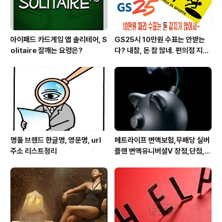
아이패드 카드게임 앱 솔리테어, S
GS25시 10만원 수표는 안받는
olitaire 잘깨는 요령은?
다? 내참, 돈 참 많네. 편의점 지에
스25시 본사 고객만족 서비스 멋
지구만~
명품 브랜드 한글명, 영문명, url
메트라이프 변액보험,무배당 실버
주소 리스트정리
플랜 변액유니버셜V 장점,단점,가
입 주의사항