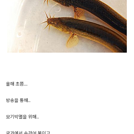
올해 초쯤...
방송을 통해..
모기박멸을 위해..
국가에서 손걷어 붙이고..