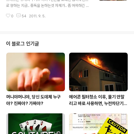
로 향하는 지금.. 중독을 논하는것 자체가.. 좀 머쓱하긴 합
니다만... ㅡㅡ 개인적으로.. 스마트폰 중독증상과 더불어
0
54
2011. 9. 5.
슬그머니 소리소문없이 찾아오는... 거북목 초기 진단까
지...ㅠㅠ 얼마전 뉴스에서도 얼핏봤지만.. 지인들 전화번
호...는 물론이고..와이프 전화번호도 잊어버리게 되는...디
지탈 치매... ㅡㅡ 물론.. 업무가 아이폰으로 다 되다보니..
삼실 컴터에서 자리를 떼지못하던 시절... 족쇠같이 매여 앉
이 블로그 인기글
아서 업무를 볼 수 밖에 없었던.. 그 쇠뭉치를 잘라내준..아
이폰이.. 어찌 귀하지 않겠습니까 만은...ㅠ 그 후유증이 만
만치 않네요..으으 그러다 오늘... 아래와 같은 "수면 문자
병" 기사를 읽다보니.. 아 증말... 남 생각할 겨를도..
머니야머니야, 당신 도데체 누구
에어콘 필터청소 이후, 물기 안말
야? 진짜야? 가짜야?
리고 바로 사용하면, 누전차단기
작동됩니다 ㅠㅠ (전기조심! 불조
심!)