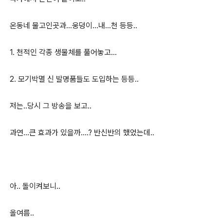
온동네 물고인곳과...웅덩이...내...천 등등..
1. 천적인 각종 생물체를 풀어놓고...
2. 모기박멸 신 발명품들도 도입하는 등등..
저는..당시 그 방송을 보고..
과연...큰 효과가 있을까....? 반신반의 했었는데..
아.. 돌이켜보니..
올여름..