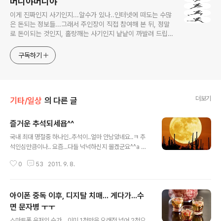
머니야머니야
이게 진짜인지 사기인지...알수가 있나..인터넷에 떠도는 수많
은 돈되는 정보들...그래서 주인장이 직접 참여해 본 뒤, 정말
로 돈이되는 것인지, 홀랑깨는 사기인지 낱낱이 까발려 드립니
다! 사기당하지 말고 돈 제대로 많이 법시다~!! 머니야~ 머니
야~
구독하기
더보기
기타/일상
의 다른 글
즐거운 추석되세욥^^
글 내용
국내 최대 명절중 하나인..추석이..얼마 안남았네요..ㅋ 추
석인심만큼이나.. 요즘...다들 넉넉하신지 몰겠군요^^a 이
번이 아니면 담에라도 넉넉하게 되는것이... 돌아돌아 세상
0
53
2011. 9. 8.
이치이니 만큼.. 환한~~ 가슴으로~~ 좋은분들 가득 담고
오시길 바랍니당^^ 오늘은.. 어찌보니..하루 앞당겨...놀미
(놀고 미루고..) 포스팅인데..ㅋㅋ 무하튼... ㅡㅡ 이웃 여러
아이폰 중독 이후, 디지탈 치매... 게다가...수
분들.. 행복한 추석명절 보내시길 기원드리오며.. 막히는
길... 조심히 잘~들! 다녀오시길 바라옵니당^^
면 문자병 ㅜㅜ
글 내용
스마트폰 유저의 수가... 이미 1천만을 오래전 넘어 2천으