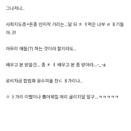
그나저나..
사회지도층+돈좀 만지작 거리는...덜 되 ㅊ ㅕ먹은 나부 ㄹ ㅐ기들
아..!!!
아무리 애들(?) 하는 것이라 할지라도..
배우고 본 받을건... 좀 ㅊ ㅕ 배우고 본 좀 받아라...-_-a
로비자금 합법화 꽁수피울 잔ㄷ ㅐ가리나..
ㅇ ㅏ가리 이빨이나 뽑아제낄 머리 굴리지덜 말구...ㅋㅋㅋㅋㅋ