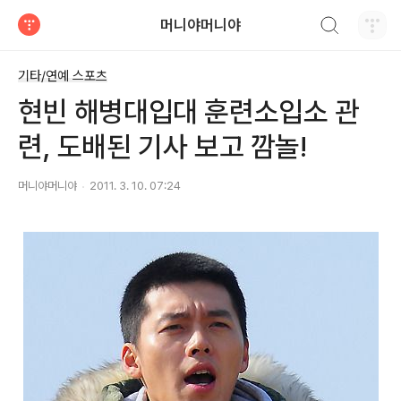
검색하기
머니야머니야
티스토리
기타/연예 스포츠
현빈 해병대입대 훈련소입소 관
련, 도배된 기사 보고 깜놀!
머니야머니야
2011. 3. 10. 07:24