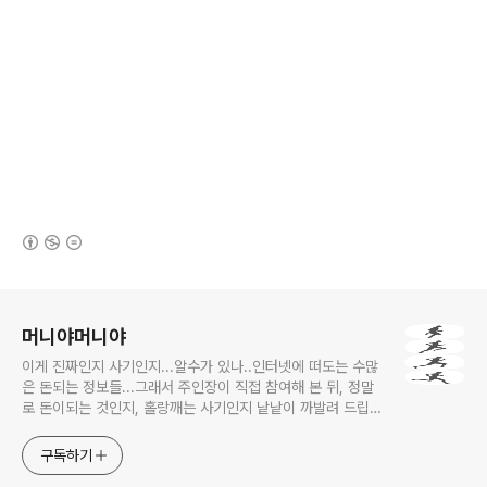
(새창열림)
로그 정보
머니야머니야
이게 진짜인지 사기인지...알수가 있나..인터넷에 떠도는 수많
은 돈되는 정보들...그래서 주인장이 직접 참여해 본 뒤, 정말
로 돈이되는 것인지, 홀랑깨는 사기인지 낱낱이 까발려 드립니
다! 사기당하지 말고 돈 제대로 많이 법시다~!! 머니야~ 머니
야~
구독하기