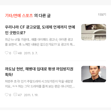
더보기
기타/연예 스포츠
의 다른 글
우리나라 CF 광고모델, 도데체 언제까지 연예
인 굿판으로?
글 내용
최근 tv cf들 가운데.. 애플 아이패드 광고나, 아이폰 광고
를 보면서.. 혹 느껴진 내용은 없으신가요?? 요 광고의 특징
을 꼽아 보라면.. 여러가지가 있을수 있겠지만.. 1차적으로..
0
48
2011. 3. 7.
ㅋㅋ 울나라에서 그 흔한.. 소위말하는.. cf 스타 라는 존재
가 없다...!!! 라는것을 쉽게 아실 수 있으셨을 겁니다. 사
실...저도 미국에 있을적에.. tv를 보면 울나라 광고방송에
까도남 현빈, 해병대 입대로 평생 까임방지권
버금가는 수준으로 접하게 되는데.. 당시 미국 유명 연예인
들을 이들 광고 속에서 본 기억은 거의 없습니다. 이는.. 이
획득!
글 내용
태리 에서도 마찬가지 였구여...으으 버뜨~ 국내 cf스타...
저번주 초극! 인기 주말드라마 시크릿가든이 막을 내렸었
ㅎㅎ 몸값으로 치면... 기 억에서부터 시작하여.. 10수억 넘
지요..ㅋㅋ 저는 그닥 드라마를 즐겨 보는 편은 아니지만,
는 애덜도 즐비하고.. 누구는 몇억인데..나는 왜 그것밖에
난리 부르스로 인기 초절정을 달리는 드라마인 경우에는...
안주냐고..앙탈을 부리거나.. 아예 ..
0
47
2011. 1. 19.
곁눈으로 힐끗힐끗 보긴 합니다..^^ 주인공이 하지원과 현
빈 였었는데.. 헐... 현빈.. 얼마전 평생 까임 방지권까지 획
득하는것을 보니 무척 기특하단 생각이 들었습니다. 얼마