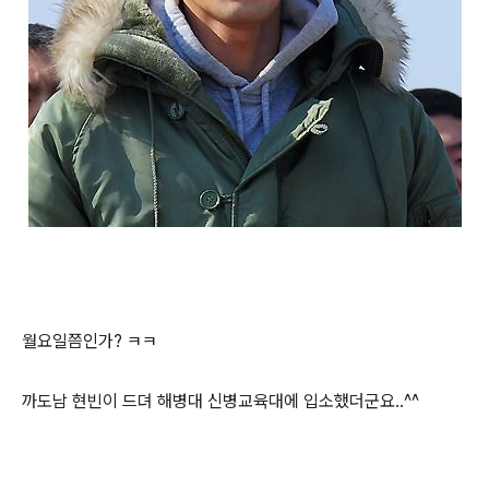
월요일쯤인가? ㅋㅋ
까도남 현빈이 드뎌 해병대 신병교육대에 입소했더군요..^^