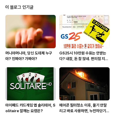
전 가수 이정, 해병대 전역과 관련한 글을 하나 올렸었는
데.. 현빈 또한 신체검사를 우수하게 패스하여 해병대에 자
이 블로그 인기글
원입대 함으로써, 평생 쉴드를 얻게 되었으니.. 박수보내 마
땅하다~ 싶더군요..ㅋㅋ 얼굴이면 얼굴... 몸이면 몸... 쩝...
귀신들이 빨리 채갈까봐 두렵기까지 합니다..ㅎ 어쩌다가...
대한민국 연예계에서.. 군대 가면.... 까임방지권이 부여되
는....
머니야머니야, 당신 도데체 누구
GS25시 10만원 수표는 안받는
야? 진짜야? 가짜야?
다? 내참, 돈 참 많네. 편의점 지에
스25시 본사 고객만족 서비스 멋
지구만~
아이패드 카드게임 앱 솔리테어, S
에어콘 필터청소 이후, 물기 안말
olitaire 잘깨는 요령은?
리고 바로 사용하면, 누전차단기