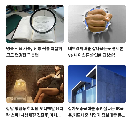
작동됩니다 ㅠㅠ (전기조심! 불조
심!)
명품 진품 가품/ 진퉁 짝퉁 확실하
대부업체대출 잘나오는곳 형제론
고도 현명한 구분법
vs 나이스론 승인률 급상승!
강남 청담동 한의원 오리엔탈 메디
상가보증금대출 승인잘나는 IB금
칼 스파! 사상체질 진단후,마사지,
융,카드매출 사업자 담보대출 동
침,뜸 치료로 통증 제대로 잡아줍
양, 추가담보대출 쉬운 유니온저축
니다
은행