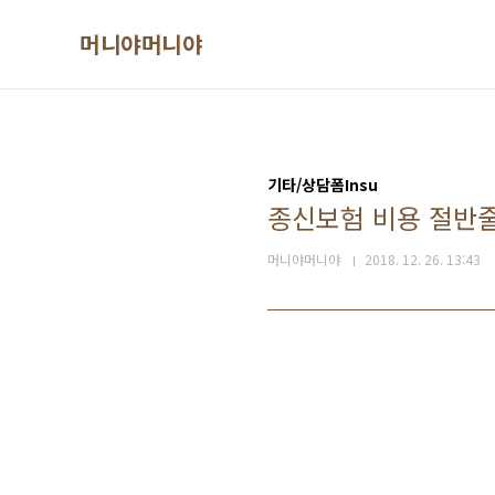
본문 바로가기
머니야머니야
기타/상담폼Insu
종신보험 비용 절반줄
머니야머니야
2018. 12. 26. 13:43