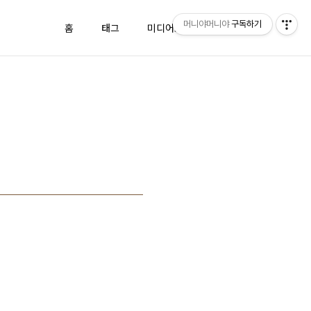
머니야머니야
구독하기
홈
태그
미디어로그
방명록