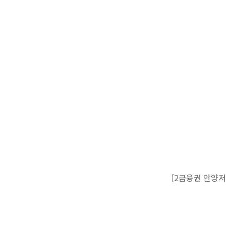
[2금융권 안양