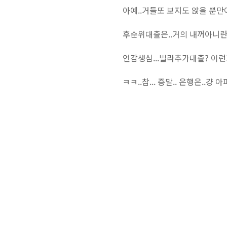
아예..거들또 보지도 않을 뿐만
후순위대출은..거의 내꺼아니란
언감생심...빌라추가대출? 이런
ㅋㅋ..참... 증말.. 은행은.