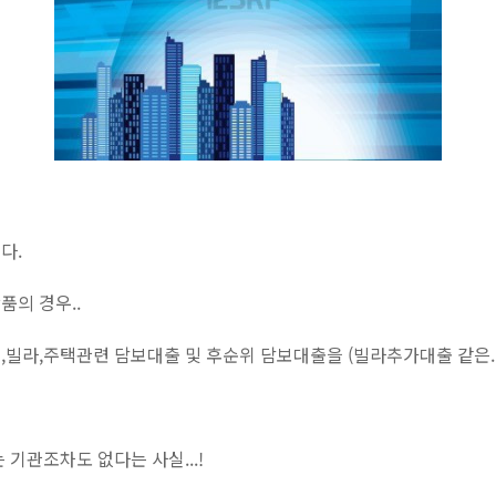
다.
품의 경우..
빌라,주택관련 담보대출 및 후순위 담보대출을 (빌라추가대출 같은..
 기관조차도 없다는 사실...!