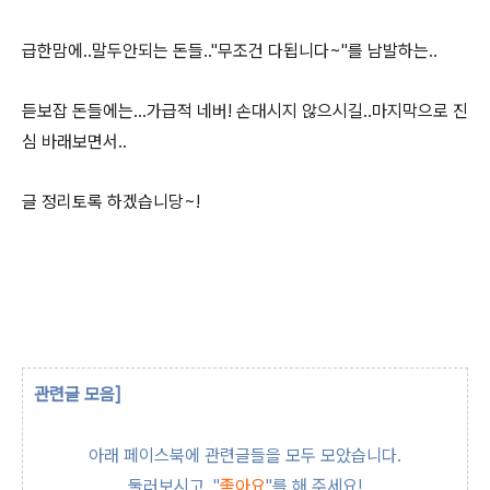
급한맘에..말두안되는 돈들.."무조건 다됩니다~"를 남발하는..
듣보잡 돈들에는...가급적 네버! 손대시지 않으시길..마지막으로 진
심 바래보면서..
글 정리토록 하겠습니당~!
관련글 모음]
아래 페이스북에 관련글들을 모두 모았습니다.
둘러보시고, "
좋아요
"를 해 주세요!