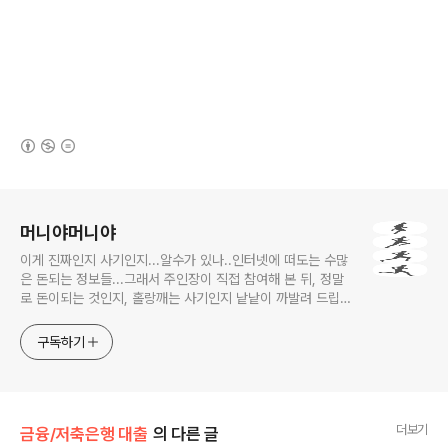
(새창열림)
로그 정보
머니야머니야
이게 진짜인지 사기인지...알수가 있나..인터넷에 떠도는 수많
은 돈되는 정보들...그래서 주인장이 직접 참여해 본 뒤, 정말
로 돈이되는 것인지, 홀랑깨는 사기인지 낱낱이 까발려 드립니
다! 사기당하지 말고 돈 제대로 많이 법시다~!! 머니야~ 머니
야~
구독하기
더보기
금융/저축은행 대출
의 다른 글