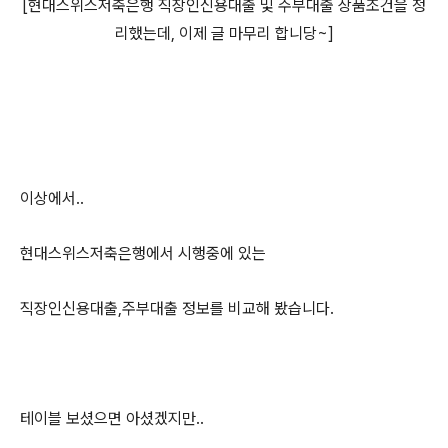
[현대스위스저축은행 직장인신용대출 및 주부대출 상품조건을 정
리했는데, 이제 글 마무리 합니당~]
이상에서..
현대스위스저축은행에서 시행중에 있는
직장인신용대출,주부대출 정보를 비교해 봤습니다.
테이블 보셨으면 아셨겠지만..