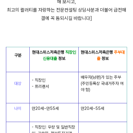
해 보시고,
최고의 콸러티를 자랑하는 전문컨설팅 상담사분과 더불어 급전해
결에 꼭 돔되시길 바랍니다]
현대스위스저축은행
직장인
현대스위스저축은행
주부대
구분
신용대출
정보
출
정보
배우자(남편)가 있는 주부
- 직장인
대상
(주민등록상 국내거주자 여
- 프리랜서
야 함)
나이
만20세~만55세
만20세~55세
- 직장인: 우량 및 일반직장