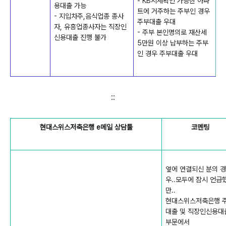
- KB시세확인 가능한 아파
용대출 가능
트에 거주하는 주부인 경우
- 지입차주,음식업종 종사
주부대출 우대
자, 유흥업종사자는 직장인
- 주부 본인명의로 재산세
신용대출 진행 불가
5만원 이상 납부하는 주부
인 경우 주부대출 우대
::
현대스위스저축은행 e메일 상담툴
코멘팅
옆에 연결되신 분의 경
우..모두에 잠시 언급
만..
현대스위스저축은행 
대출 및 직장인신용대
부문에서