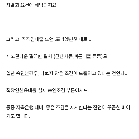
차별화 요건에 해당되지요.
그리고..직장인대출 또한..표방했던것 대로....
제도권다운 깔끔한 절차 (간단서류,빠른대출 등등)로
일단 승인날경우, 나쁘지 않은 조건이 도출되고 있다는 전언과..
직장인신용대출 실제 승인조건 부문에서도..
동종 저축은행 대비, 좋은 조건을 제시한다는 전언이 꾸준한 바이
기도 합니다..