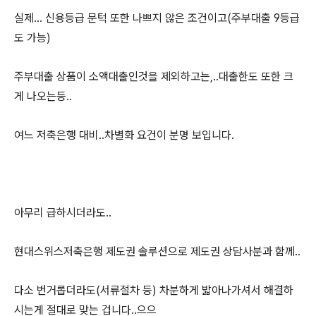
실제... 신용등급 문턱 또한 나쁘지 않은 조건이고(주부대출 9등급
도 가능)
주부대출 상품이 소액대출인것을 제외하고는,..대출한도 또한 크
게 나오는등..
여느 저축은행 대비..차별화 요건이 분명 보입니다.
아무리 급하시더라도..
현대스위스저축은행 제도권 솔루션으로 제도권 상담사분과 함께..
다소 번거롭더라도(서류절차 등) 차분하게 밟아나가셔서 해결하
시는게 절대로 맞는 겁니다..으으