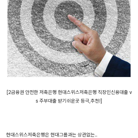
[2금융권 안전한 저축은행 현대스위스저축은행 직장인신용대출 v
s 주부대출 받기쉬운곳 등극,추천!]
현대스위스저축은행은 현대그룹과는 상관없는..