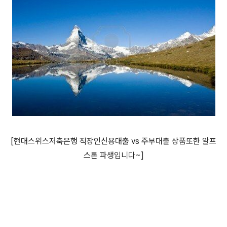
[현대스위스저축은행 직장인신용대출 vs 주부대출 상품또한 알프
스론 파생입니다~]