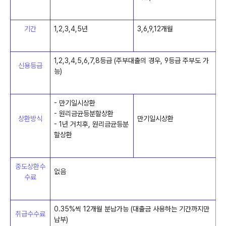
기간
1,2,3,4,5년
3,6,9,12개월
1,2,3,4,5,6,7,8등급 (주부대출의 경우, 9등급 주부도 가
신용등급
능)
- 만기일시상환
- 원리금균등분할상환
상환방식
만기일시상환
- 1년 거치후, 원리금균등분
할상환
중도상환수
없음
수료
0.35%씩 12개월 분납가능 (대출금 사용하는 기간까지만
취급수수료
납부)