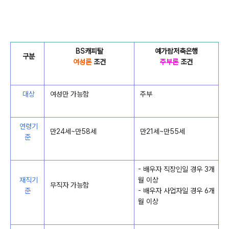
BS캐피탈
예가람저축은행
구분
여성론
조건
주부론
조건
대상
여성만 가능함
주부
연령기
만24세~만58세
만21세~만55세
준
- 배우자 직장인일 경우 3개
재직기
월 이상
무직자 가능함
준
- 배우자 사업자일 경우 6개
월 이상