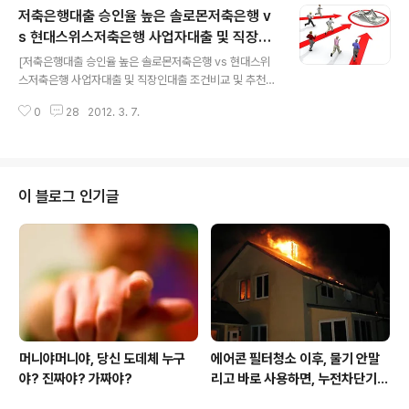
저축은행대출 승인율 높은 솔로몬저축은행 v
우리금융저축은행, 현대저축은행 직장인대출 조건을 비교
해 보겠습니다. 아주저축은행은.. 아주캐피탈로 오히려 익
s 현대스위스저축은행 사업자대출 및 직장인
글 내용
숙하실 수 있는데.. 하나로저축은행을 인수한 후 그 영업의
대출 조건비교 추천
[저축은행대출 승인율 높은 솔로몬저축은행 vs 현대스위
폭이 더 넓어진 대기업산하 저축은행입니다. 우리금융저축
스저축은행 사업자대출 및 직장인대출 조건비교 및 추천]
은행은.. 우리은행과 패밀리 계열인.. 제도권 저축은행인
솔로몬저축은행과 현대스위스저축은행은 국내 메이저 제
데.. 우리파이낸셜이라는 리스+소매금융 캐피탈과 우리은
0
28
2012. 3. 7.
도권 제2금융기관인 저축은행들입니다. 작년도 저축은행
행..모두 동 패밀리 입니다..
부실 사정한파속에서... 이런저런 루머들도 없진 않았었지
만.. 결론적으로 현재 시점 씩씩하게 제대로 영업하고 있는
걸 보면, 모두다 뻘 말이였다는거..대충 짐작가실겁니다. 솔
로몬저축은행의 경우.. 저축은행들 가운데, 국내 자산규모
이 블로그 인기글
1위의 명실상부한 넘버1 기관이고, 현대스위스저축은행의
경우,, 온라인시류를 제대로 간파하여 일반영업에 의존하
는 여타 기관들과는 다르게.. 다양한 채널구축은 물론... 고
객편의 시설의 갖춤수준이... 메이저 캐피탈사 못지않은..
저축은행입니다. 캐피탈권이나..저축은행권 ..
머니야머니야, 당신 도데체 누구
에어콘 필터청소 이후, 물기 안말
야? 진짜야? 가짜야?
리고 바로 사용하면, 누전차단기
작동됩니다 ㅠㅠ (전기조심! 불조