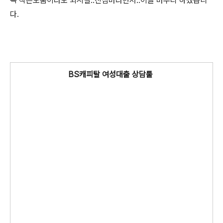
꼭 작은도움이라도 되시길..진심바라면서..이글 마무리 하겠습니
다.
BS캐피탈 여성대출 상담툴