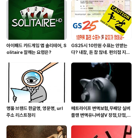
심!)
아이패드 카드게임 앱 솔리테어, S
GS25시 10만원 수표는 안받는
olitaire 잘깨는 요령은?
다? 내참, 돈 참 많네. 편의점 지에
스25시 본사 고객만족 서비스 멋
지구만~
명품 브랜드 한글명, 영문명, url
메트라이프 변액보험,무배당 실버
주소 리스트정리
플랜 변액유니버셜V 장점,단점,가
입 주의사항