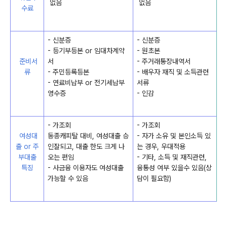
없음
없음
수료
- 신분증
- 신분증
- 등기부등본 or 임대차계약
- 원초본
준비서
서
- 주거래통장내역서
류
- 주민등록등본
- 배우자 재직 및 소득관련
- 연료비납부 or 전기세납부
서류
영수증
- 인감
- 가조회
- 가조회
여성대
동종캐피탈 대비, 여성대출 승
- 자가 소유 및 본인소득 있
출 or 주
인잘되고, 대출 한도 크게 나
는 경우, 우대적용
부대출
오는 편임
- 기타, 소득 및 재직관련,
특징
- 사금융 이용자도 여성대출
융통성 여부 있을수 있음(상
가능할 수 있음
담이 필요함)