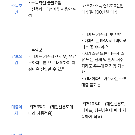
- 소득확인 불필요함
소득조
배우자 소득 연1200만원
- 신용카드 1년이상 사용한 여
건
이상(월 100만원 이상)
성
- 아파트 거주자 여야 함
- 아파트는 KB시세 1억이상
되는 곳이여야 함
- 무담보
- 자가소유 또는 배우자 소
담보요
- 아파트 거주자인 경우, 무담
유 또는 전세 및 월세 거주
건
보아파트론 으로 대체하여 여
자라도 주부대출 진행 가능
성대출 진행할 수 있음
함
- 임대아파트 거주자는 주부
대출 불가능
최저10%대~ (개인신용도,
대출이
최저9%대~ (개인신용도에
아파트, 남편상황에 따라 차
자
따라 차등적용)
등하여 적용)