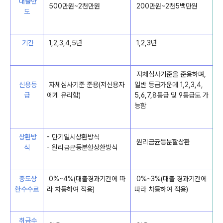
대출한
500만원~2천만원
200만원~2천5백만원
도
기간
1,2,3,4,5년
1,2,3년
자체심사기준을 준용하며,
신용등
자체심사기준 준용(저신용자
일반 등급가운데 1,2,3,4,
급
에게 유리함)
5,6,7,8등급 및 9등급도 가
능함
상환방
- 만기일시상환방식
원리금균등분할상환
식
- 원리금균등분할상환방식
중도상
0%~4%(대출경과기간에 따
0%~3%(대출 경과기간에
환수수료
라 차등하여 적용)
따라 차등하여 적용)
취급수