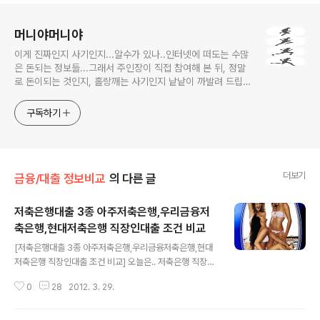
로그 정보
머니야머니야
이게 진짜인지 사기인지...알수가 있나..인터넷에 떠도는 수많
은 돈되는 정보들...그래서 주인장이 직접 참여해 본 뒤, 정말
로 돈이되는 것인지, 홀랑깨는 사기인지 낱낱이 까발려 드립니
다! 사기당하지 말고 돈 제대로 많이 법시다~!! 머니야~ 머니
야~
구독하기
더보기
금융/대출 정보비교
의 다른 글
저축은행대출 3종 아주저축은행,우리금융저
축은행,현대저축은행 직장인대출 조건 비교
글 내용
[저축은행대출 3종 아주저축은행,우리금융저축은행,현대
저축은행 직장인대출 조건 비교] 오늘은.. 저축은행 직장인
대출 상품들 가운데.. 항상 다루어 왔었던..메이저 저축은행
0
28
2012. 3. 29.
이 아닌.. 그렇다고...완죤 마이너 저축은행은 아니지만.. 뭔
가... 꼬물꼬물..활동성이 보이면서.. 직장인대출 상품 조건
도 나쁘지 않고 썩~ 좋다고 전언된 곳..3곳!! 아주저축은행,