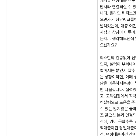
캐피탈 여성대출 전문
담사와 연결되실 수 
니다. 온라인 뒤져보
오만가지 상담링크들
널려있는데, 대충 어
사람과 상담이 이루어
는지... 생각해보신적 
으신가요?
최소한의 검증없이 신
인지, 실력이 부서내
떨어지는 분인지 알수
는 상황이라면, 아래 
담을 이용하시는것이 
번 나을겁니다. 실력
고, 고객입장에서 적
컨설팅으로 도움을 주
수 있는 많지않은 금
조 같으신 분과 연결
건데, 맘이 급할수록, 
액대출이건 당일대출
건, 여성대출이건 간에.