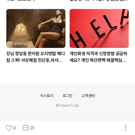
입 주의사항
강남 청담동 한의원 오리엔탈 메디
개인회생 자격과 신청방법 궁금하
칼 스파! 사상체질 진단후,마사지,
세요? 개인 파산면책 해결핵심은?
침,뜸 치료로 통증 제대로 잡아줍
전문변호사 누굴 만나냐? 입니다
니다
의안내
티스토리
로그인
고객센터
© Daum Corp.
0
31