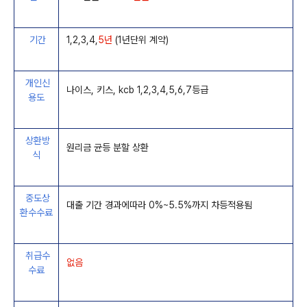
기간
1,2,3,4,
5년
(1년단위 계약)
개인신
나이스, 키스, kcb 1,2,3,4,5,6,7등급
용도
상환방
원리금 균등 분할 상환
식
중도상
대출 기간 경과에따라 0%~5.5%까지 차등적용됨
환수수료
취급수
없음
수료