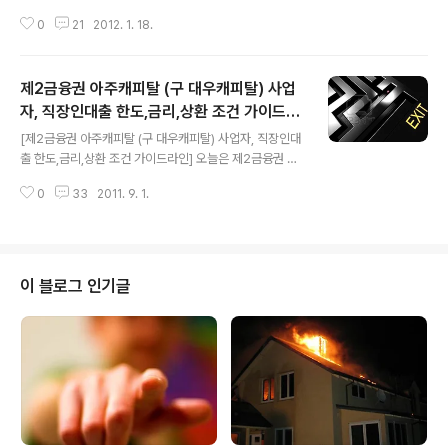
로 소문난 이유와 대출한도가 큰곳으로 알려진 이유가 뭔
0
21
2012. 1. 18.
지.. 추천 가이드라인 정보를 통해 확인해 보죠!] 작년 하반
기를 강타한 저축은행 부실사건들을 보면.. 하나같이 부실
PF(프로젝트 파이낸싱)에서 그원인을 찾아 볼 수 있었더랬
제2금융권 아주캐피탈 (구 대우캐피탈) 사업
지요.. ㅋㅋ 원래 pf 그거 들고 다니는 애들 보면.. 제도권
빽 아네마네 떠들면서...나까마 브로커들만 판치지.. 제대로
자, 직장인대출 한도,금리,상환 조건 가이드라
글 내용
된 사업거리 들고다니는 인간들 본적이 아직은 많지 않았
인
[제2금융권 아주캐피탈 (구 대우캐피탈) 사업자, 직장인대
습니다만.. 무하간 인맥 어쩌구..돈 빼봐야.. 결론은 안봐도
출 한도,금리,상환 조건 가이드라인] 오늘은 제2금융권 제
비디오 되는 터에... 애꿎은 서민들 피같은 돈들만 부실채권
도권 캐피탈사인.. 아주캐피탈 직장인대출과 사업자대출
으로 공중분해 되는 모양새가..참 거시기 했었지요.. 무하
0
33
2011. 9. 1.
가이드라인을 정리해 봤습니다~! 아주캐피탈은.. 2년전까
간.. 그 틈에..부..
지만해도... 대우캐피탈이였었지욥^^ 당시... 차량 리스로
는..현대캐피탈 못지않은 시장점유율을 자랑했었던것으로
기억납니다만.. 소매금융 시장에 집중하는 단계에서.. 아주
캐피탈로 사명을 바꾸고.. 내게론이라는 상품을 런칭하여...
이 블로그 인기글
(지금은 잘몰겠지만..당시 내게론 만든분이... 업계 라인업
들이..대충 뒤지면..다만난다고 할정도로.. 인맥 넓고 실력
있으신 분이라는 전언이.. ㅡㅡ) 요즘... 영업 타이드가..무
척 거센듯한 기세를 자주 접하는듯 합니당~! 당시... 공중파
CF에는.. 마..