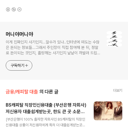
(새창열림)
로그 정보
머니야머니야
이게 진짜인지 사기인지...알수가 있나..인터넷에 떠도는 수많
은 돈되는 정보들...그래서 주인장이 직접 참여해 본 뒤, 정말
로 돈이되는 것인지, 홀랑깨는 사기인지 낱낱이 까발려 드립니
다! 사기당하지 말고 돈 제대로 많이 법시다~!! 머니야~ 머니
야~
구독하기
더보기
금융/캐피탈 대출
의 다른 글
BS캐피탈 직장인신용대출 (부산은행 자회사)
저신용자 대출쉽게받는곳, 한도 큰 곳 소문난
글 내용
이유!
[부산은행이 100% 출자한 자회사인 BS캐피탈의 직장인
신용대출 상품이 저신용자에게 특히 더 대출쉽게받는곳으