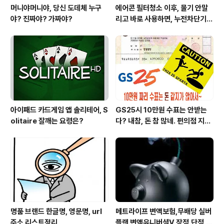
머니야머니야, 당신 도데체 누구
에어콘 필터청소 이후, 물기 안말
야? 진짜야? 가짜야?
리고 바로 사용하면, 누전차단기
작동됩니다 ㅠㅠ (전기조심! 불조
심!)
아이패드 카드게임 앱 솔리테어, S
GS25시 10만원 수표는 안받는
olitaire 잘깨는 요령은?
다? 내참, 돈 참 많네. 편의점 지에
스25시 본사 고객만족 서비스 멋
지구만~
명품 브랜드 한글명, 영문명, url
메트라이프 변액보험,무배당 실버
주소 리스트정리
플랜 변액유니버셜V 장점,단점,가