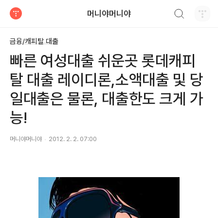
검색하기
머니야머니야
티스토리
금융/캐피탈 대출
빠른 여성대출 쉬운곳 롯데캐피
탈 대출 레이디론,소액대출 및 당
일대출은 물론, 대출한도 크게 가
능!
머니야머니야
2012. 2. 2. 07:00