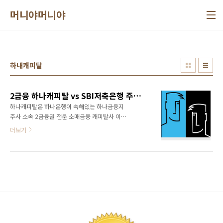
본문 바로가기
머니야머니야
하내캐피탈
2금융 하나캐피탈 vs SBI저축은행 주부,직장인신용대출 금리비교
하나캐피탈은 하나은행이 속해있는 하나금융지
주사 소속 2금융권 전문 소매금융 캐피탈사 이며
SBI저축은행은 국내 자산규모 1위의 메이지 2금
더보기
융 시중저축은행 입니다. 두곳 모두 규모가 큰 금
융지주사 소속인 고로 안전하고 편안한 진행하
는데 하등의 문제가 없습니다. 초창기 신용대출
상품 타이틀로 하나에서는 마니또론이 출시되었
고 SBI에서는 알프스론이 출시되었었지요. 이후
로 두곳 모두 다양한 직군에 맞는 다양한 종류의
미니 상품들이 잇따라 출시되었는데 나름 시장
에 반향을 일으키는 좋은 결과를 보여 주었던 것
으로 기억합니다. 최근에는 하나케피탈의 경우