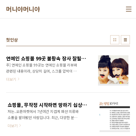
본문 바로가기
머니야머니야
첫인상
연예인 쇼핑몰 99곳 불황속 장사 잘될까? (연예인 쇼핑몰-샵 비교 및 링크)
주] 연예인 쇼핑몰 99곳는 연예인 쇼핑몰 리뷰와
관련된 내용이라, 상당히 길어, 스크롤 압박이 예
술입니다. ㅜ.ㅜ 우연히 연예인 쇼핑몰을 하나둘
더보기
둘러보다가, 한자리에 이들 연예인 쇼핑몰들을
싹다 모아 놓은 자료는 없나? 궁금해 져서, 인터
넷을 뒤져보니, 영 시원찮고, 포탈의 카테고리에
정렬된 것만 눈에 띄더군요. 블로그를 통하여 쇼
쇼핑몰, 무작정 시작하면 망하기 십상이다.
핑몰을 처음 시작하는 분들을 위해 몇가지 포스
저는..오픈마켓에서 7년여간 지겹게 패션 의류와
트를 올린 적이 있었습니다. 쇼핑몰을 성공으로
소품을 팔아봤던 사람입니다. 최근, 다양한 분야
이끌기 위한 여러가지 요소들이 있는데,그가운
의 다양한 분들께서 쇼핑몰을 개설하기 위해 많
데, 차별화, 인지도, 홍보측면에서 가장 유리한
더보기
이들 분주하신것 같습니다. 그래서 그런지는 몰
포지션을 가진 쇼핑몰이라고 한다면,연예인들이
라도, 제가 쇼핑몰을 좀 크게 했었던걸 아시는 분