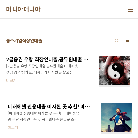
본문 바로가기
머니야머니야
중소기업직장인대출
2금융권 우량 직장인대출,공무원대출 미래에셋생명 vs 삼성카드, 최저금리 이자싼곳 찾으신다면?
[2금융권 우량 직장인대출,공무원대출 미래에셋
생명 vs 삼성카드, 최저금리 이자싼곳 찾으신다
면?] 2금융권 캐피탈,저축은행 신용대출이나 담
더보기
보대출 상품의 경우.. 아무래도 1금융권과 비교
해보아.. 다소 높은금리를 받아가는 대신, 더 큰
대출한도, 편리한 시스템, 저신용자를 위한 높은
승인율...등을 가장 큰 차별화 포인트로 합니다.
미래에셋 신용대출 이자싼 곳 추천! 미래에셋생명 우량 직장인대출 및 공무원대출 좋은곳 조건
1금융권인 은행의 경우엔.. 낮은 금리를 제공해
[미래에셋 신용대출 이자싼 곳 추천! 미래에셋생
주는대신.. 할라면 하고..말라면 말고...식... 또
명 우량 직장인대출 및 공무원대출 좋은곳 조건]
는... 다소 불편한 시스템에... 복잡한 서류.. 우량
직장인 분들의 경우.. 급전이 급급! 필요하게 될
신용자만 상대하고... 대출한도도 좀 적게 나오는
더보기
때가..살다보면 꼭 있기 마련입니다. 이때.. 주거
등.. CS가 100% 만족스럽진 못한게 현실이지
래 은행..! 젤먼저 떠오르지요..~ 주거래 은행에