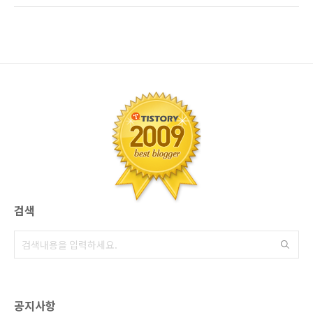
요. 사용자 입장에서는 좋다 이겁니다..으으 그렇
서..신용대출이 되었건.. 마이너스대출이 되었
다면? 1금융권의 낮은 대출금리와.. 2금융권의
건.. 뭐라두..잘 풀려서 해결되면 OK입니다...만~
만족스러운 서비스 및 높은..
보통.. 흔히 말하는 우량직장인분들이라 할지라
도.. 평소 생각하고...본인 스스로 기대했던 것 만
큼... 은행을 통해 한방에 시원하게 해결되는 경
우는? 그닥 많지 않지요. 1금융권 은행의 경우..
결론적으로 대출이자 만큼은...본인이 만족하던
못하던 간에.. 자기가 업계에서 받게되는 최소이
자가 적용되는데.. 적은대출 한도.. 다소 복잡한
절차...들 또한.. 불편요건..
검색
공지사항