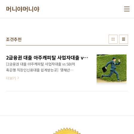
본문 바로가기
머니야머니야
조건추천
2금융권 대출 아주캐피탈 사업자대출 vs SBI저축은행 직장인신용대출 쉽게받는곳
[2금융권 대출 아주캐피탈 사업자대출 vs SBI저
축은행 직장인신용대출 쉽게받는곳] 몇해년전
부터 있어온저축은행 사정한파를 이겨내고, 리
더보기
뉴얼하여새로운 형태로 탈바꿈 함으로써제대로
된 저축은행 본연의 모습으로 회기된 곳들이작
견과 올들어 꽤 많이 보이는것 같습니다. 오늘은
그 대표격인 SBI저축은행(구 현대스위스저축은
행) 직장인신용대출 쉽게받는곳 조건과아주캐피
탈 사업자대출 (특히, 사업자담보대출) 조건을각
각 상세히 정리해 봤습니다. 아주캐피탈 사업자
대출 조건 아래아주캐피탈 직장인대출 및 법인
사업자 및 개인 사업자대출 (자영업자) 승인 조