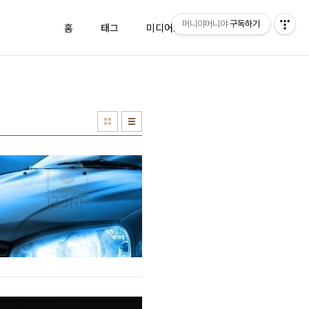
머니야머니야
구독하기
홈
태그
미디어로그
방명록