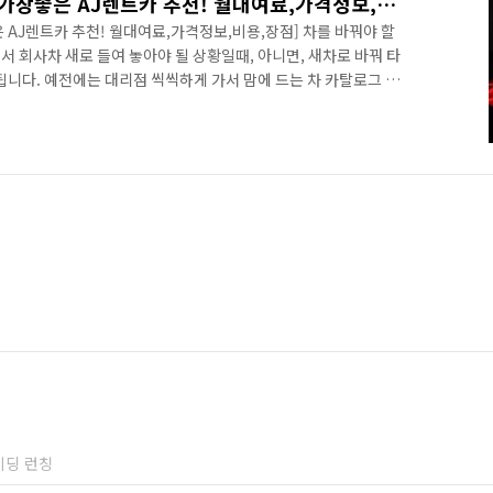
장기렌트,장기렌터카 조건 가장좋은 AJ렌트카 추천! 월대여료,가격정보,비용,장점
AJ렌트카 추천! 월대여료,가격정보,비용,장점] 차를 바꿔야 할
 회사차 새로 들여 놓아야 될 상황일때, 아니면, 새차로 바꿔 타
됩니다. 예전에는 대리점 씩씩하게 가서 맘에 드는 차 카탈로그 몇
고민하고, 돈만 찾아 놓고 딜만 하면, 만사 OK 잘 해결 되었었는
 직구매 이외에도 리스, 장기렌터카 등등 여러가지 형태로 제안되고
 나에게 보다 이익인 거지? 요것만 신경쓰면 되는, 무척 좋은 구
신 분들이라면 렌터카,렌트카 서비스를 많이 이용하셨을 터인데,
이딩 런칭