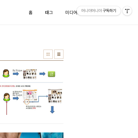
머니야머니야
구독하기
홈
태그
미디어로그
방명록