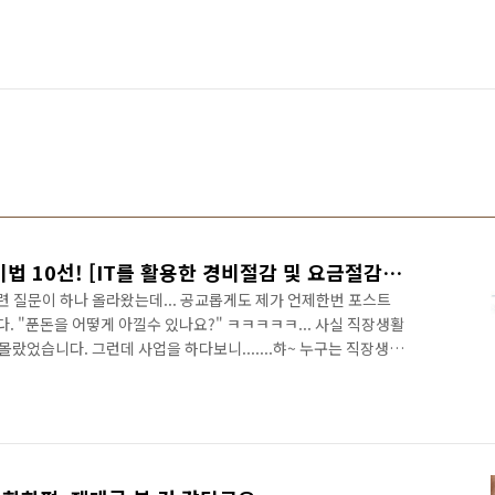
불경기에 맞서는, 신 절약 비법 10선! [IT를 활용한 경비절감 및 요금절감 방법]
련 질문이 하나 올라왔는데... 공교롭게도 제가 언제한번 포스트
. "푼돈을 어떻게 아낄수 있나요?" ㅋㅋㅋㅋㅋ... 사실 직장생활
몰랐었습니다. 그런데 사업을 하다보니.......햐~ 누구는 직장생활
뀌네 어쩌네..하지만... 정작 바뀐것은 푼돈 소중한 것을 알게 됨
 것이 였습니다. 사업하는 사람들 사업잘되면.. 룸싸롱다니면서
 절대로 아닙니다. 물론 골X진 친구들도 없진 않지만, 룸싸롱에서
들어오기 때문에 돈 쓰는거구요. 머리 제대로 박힌 대표(CEO)라