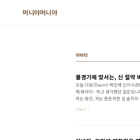
본문 바로가기
머니야머니야
아바타
오늘 다음(Daum) 메인에 신지식관
해 봐야지~ 하고 생각했던 질문입니다
하는 동안, 저는 푼돈귀한 걸 솔직히 
하다가 사업하면, 진보에서 보수로 바
더보기
으로써, 행동패턴이 서서히 달라지는
돈 펑펑 쓰고 다닐것 같죠? 하지만,
돈쓸때는 룸싸롱 비용 이상의 뭔가가 
면,..