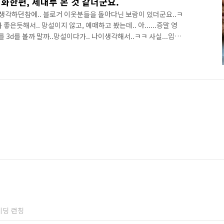
화한편, 제대루 본 것 같더군요.
 생각하던참에.. 블로거 이웃분들을 돌아다닌 보람이 있더군요..ㅋ
은듯해서.. 망설이지 않고, 예매하고 봤는데.. 아......증말 영
 3d를 볼까 말까..망설이다가.. 나이생각해서..ㅋㅋ 사실...입체
 있겠다 싶어서.. (닌텐도 게임 도중에 종종 멀미...ㅠㅠ) 걍 디
남은 가족들 또한, 이에 동의해 주는 바람에....ㅎㅎ 아바타 입체
다보니..입체영화로 봤더라면 어땠을까? 싶은..생각이 추가로 들
지만.. 아바타를 보면서..느낀점이 몇가지 있어서 끄적이..
이딩 런칭