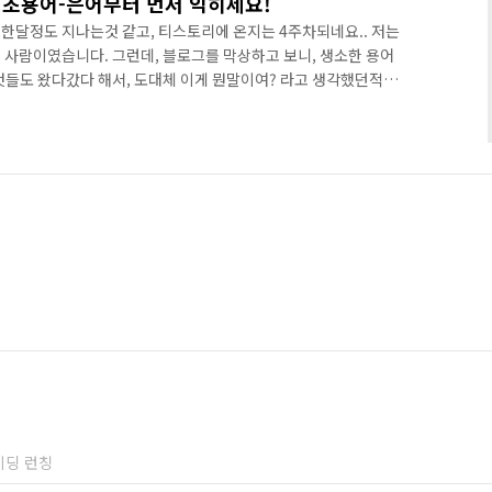
기초용어-은어부터 먼저 익히세요!
한달정도 지나는것 같고, 티스토리에 온지는 4주차되네요.. 저는
던 사람이였습니다. 그런데, 블로그를 막상하고 보니, 생소한 용어
것들도 왔다갔다 해서, 도대체 이게 뭔말이여? 라고 생각했던적이
로그를 처음 하려고 하다가, 무신놈의 용어들이 그렇게 많고, 무신
게 많으냐며, 팽개치더군요..ㅋㅋ 사실..알고보면 별것들도 아닌
 정신사나울수 밖에 없죠. 제가 블로그 초보시절...헷갈렸던 단어들
눈높이에서 함 써보겠습니다. 이글을 쓰기전에..지식검색도 찾아
이딩 런칭