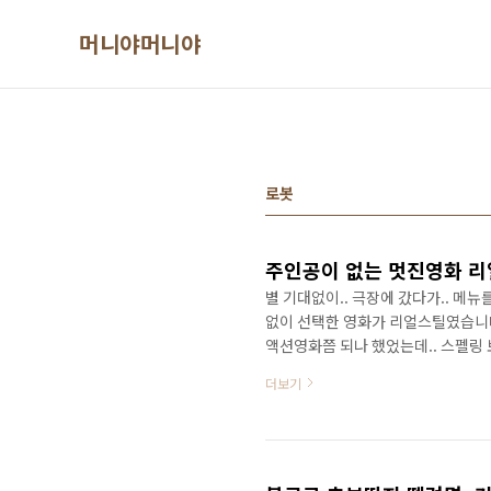
본문 바로가기
머니야머니야
로봇
주인공이 없는 멋진영화 리
별 기대없이.. 극장에 갔다가.. 메뉴를
없이 선택한 영화가 리얼스틸였습니다
액션영화쯤 되나 했었는데.. 스펠링 보니
잼나게 봤습니다..! 제가 10대때 봤었
더보기
절묘하게 합쳐진듯한.... 멋진 리얼
스토리 풀어가는 접근방식 차원과 느
고.. ㅡㅡ 로봇 소재를 복싱대전에 접