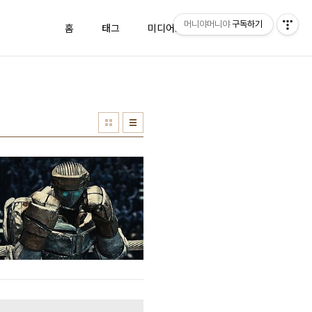
머니야머니야
구독하기
홈
태그
미디어로그
방명록