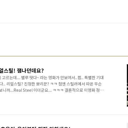
얼스틸! 잼나던데요?
 고르는데... 별루 떳다~ 라는 영화가 안보여서..쩝.. 특별한 기대
.. 리얼스틸? 진정한 뽀리꾼? ㅋㅋ 첨엔 스틸러에서 따온 무슨
까...Real Steel 이더군요... ㅋㅋㅋ 결론적으로 이영화 정말
던...록키...록키2.... 그때의 그 감흥은 물론이고.. 록키의 씬들이
스틸 로봇 영상들.. 식상한 어지간한 복싱영화 및 로봇영화들과는..
낌+이입의 수준이 달르더군요^^ 일단...ㅋㅋㅋ 스포이드는 아니
목시킨.... 반짝이는..그 크리에이티브가..