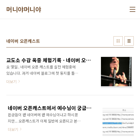
본문 바로가기
머니야머니야
네이버 오픈캐스트
교도소 수감 옥중 체험기록 - 네이버 오픈캐스트의 규제와 버그
요 몇일.. 네이버 오픈 캐스트를 실전 체험중에
있습니다. 과거 네이버 블로그에 첫 둥지를 틀었
을때, 다소 보수적인 블로그 운영관리틀 때문에..
더보기
결국..자유찾아 티스토리로 건너오게 되었지만,
우워..... 네이버 오픈 캐스트에 비하면, 차라리 블
로그는 양반이였다...싶네요.. 네이버 오픈 캐스
트가 뭔지..궁금하시거나, 개설 및 발행에 관심가
네이버 오픈캐스트에서 예수님이 궁금하실 경우?
지신 분께서는... 제가 개념은 잡아드릴 수 있습
뜬금없이 왠 네이버에 왠 예수님이냐고 하시겠
니다..^^ 개념정립 및 설치 가이드는 아래 포스
지만... 오픈캐스트가 이제 일반에 오픈되고 본격
트 참조하시구요~ 대형마트 전단지와 똑같은 네
전개되면, 자신의 포스트 링크가 언제 어디서...
이버 오픈 캐스트:
더보기
누구(예수님)에게 내 글이 발탁되어, 트래픽(은
http://moneyamoneya.tistory.com/305 그
총)을 선물받을지 아무도 모릅니다. 네이버 오픈