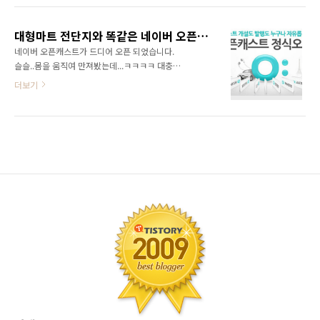
런데, 캐스트를 개설, 링크취합, 정리, 발행 하다
캐스트를 타고 들어오는 링크의 경우, 티스토리
보니.. 군데군데...제약, 제한 사항들이 놓여있어
관리자 모드에서, 유입경로 log 를 보면, 아래 그
서... 완전 교도소에 수감되어 규칙적 생활과..
대형마트 전단지와 똑같은 네이버 오픈캐스트
림과 같은 형태로 나타나보입니다..(3번째 줄) 위
네이버 오픈캐스트가 드디어 오픈 되었습니다.
의 세번째 줄을 보시면... opencast 어쩌구 저쩌
슬슬..몸을 움직여 만져봤는데...ㅋㅋㅋㅋ 대충들
구..나와있는데.. 이것이 오픈캐스트에 발탁되어,
아시겠지만..생소하거나, 처음 하시는 분들에
더보기
발탁된 링크를 타고 들어온 log 흔적 입니다.. 이
게... 사용법 머 이딴거는 다른 블로거분들이 지
게 뭔가 궁금해서 클릭을 하게되면..? 대부분의
금도 주구장창 글들을 많이 올려주시니.. 저는 일
경우....자신의 링크(링크된 자신의 포스트)로 웹
단 리뷰는 할 필요가 없고.. 요걸..어떻게 써야만,
페이지가 이동되기 때문에, 정작 어디에서 누가
가장 효과적으로 쓸 수 있을까에...잠깐 머리를
내 포스트를 링크시켜 놓았..
굴려봤습니다. 머리를 굴릴려면..일단 직접 사용
해 보는게 최고로 좋지요..ㅋㅋㅋ. 첨 접하시거
나, 아직 헷갈리는 분들..태반이라고 생각합니
다.. 그렇게 믿고..ㅋㅋ..일단 뭘 할려면..개념부터
딱 잡아 놔야죠! ㅎㅎㅎ 네이버 오픈캐스트는 어
떤 주제를 놓고, 최소 8개에서 최대 10개까지의
링크들을 주섬주섬 모아다가.. 다시 재 발행 시킬
수 있는 배포 시스템입니다. 즉, 네이..