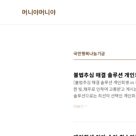
본문 바로가기
머니야머니야
국민행복나눔기금
불법추심 해결 솔루션 개인
[불법추심 해결 솔루션 개인회생 vs
한 빚,채무로 인하여 고통받고 계시
솔루션으로는 최선의 선택인 개인회
을 정리해 보겠습니다. 개인회생, 
더보기
히 답이 안나올때, 분명 도움이 되
신청하려면 절차도 까다롭고 서류 또
또한 많은 것으로 알고있습니다. 이
전문변호사, 법률전문가에게 적극적으