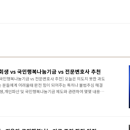
회생 vs 국민행복나눔기금 vs 전문변호사 추천
 국민행복나눔기금 vs 전문변호사 추천] 오늘은 의도치 못한 과도
는 분들에게 어려울때 완전 힘이 되어주는 특히나 불법추심 해결
생,개인파산 및 국민행복나눔기금 제도와 관련하여 몇몇 내용들
개인파산, 국민행복나눔기금의 경우 과다채무로 삶이 힘들고 도저
는 제도권 솔루션이지만 개인회생,파산 또는 국민행복나눔기금을
한 혼자 만들어가는것은 복잡하기 때문에, 신청을 포기하는 분들
럴때일수록 악랄한 불법추심과 한번 더 당당히 맞서본다는 각오로
로 도움..