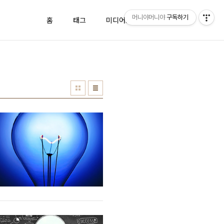
머니야머니야
구독하기
홈
태그
미디어로그
방명록