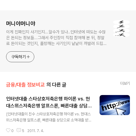
로그 정보
머니야머니야
이게 진짜인지 사기인지...알수가 있나..인터넷에 떠도는 수많
은 돈되는 정보들...그래서 주인장이 직접 참여해 본 뒤, 정말
로 돈이되는 것인지, 홀랑깨는 사기인지 낱낱이 까발려 드립니
다! 사기당하지 말고 돈 제대로 많이 법시다~!! 머니야~ 머니
야~
구독하기
더보기
금융/대출 정보비교
의 다른 글
인터넷대출 스타상호저축은행 하이론 vs. 현
대스위스저축은행 알프스론, 빠른대출 상담으
글 내용
로 소액대출 받는 방법
[인터넷대출의 진수 스타상호저축은행 하이론 vs. 현대스
위스저축은행 알프스론, 빠른대출 상담으로 소액대출 받는
방법에는 과연..어떤것이 있을까?] 몇년전 까지만 하더라
0
5
2011. 7. 4.
도, 소액대출이 필요하면, 무조건 해당금융사 상담창구로