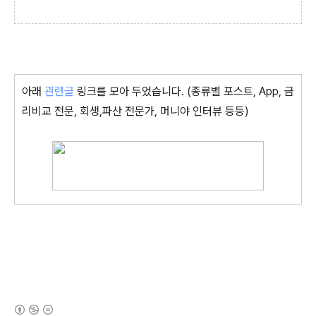
아래
관련글
링크를 모아 두었습니다. (종류별 포스트, App, 금
리비교 전문, 회생,파산 전문가, 머니야 인터뷰 등등)
(새창열림)