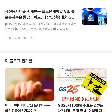
나가는것은 기본였지요. 요즘도 제1금융권인 은행에서 신
용대출 및 담보대출을 진행하는 경우, 자서를 하건, 서명이
저신용자대출 쉽게받는 솔로몬캐피탈 VS. 솔
필요하다고 요구해 오면,,, 아쉬운놈이 우물판다고..꼬박꼬
박 찾아가는거..오히려 이상하지 않습니다. 그리고.. 인터넷
로몬저축은행 금리비교, 직장인신용대출 및
글 내용
대출이라고 하면...? 홈페이지만 덜렁~ 만들어놓고..인터넷
자영업자대출 정보
[8등급, 9등급대출 및 저신용자대출, 무직자대출 쉽게받는
대출 ,빠른대출, 소액대출 상품이라고 우기기도 하지요..ㅋ
솔로몬캐피탈 VS. 솔로몬저축은행 금리비교 및 직장인신
ㅋ 하지만, 최근에는.. 은행권도 조금씩 변화가 감지되기도
용대출 자영업자대출 정보] 솔로몬저축은행은 국내자산 1
하고... (SC제일은행 세렉트론이 찾아가는 서비스의 대표
0
8
2011. 7. 4.
위에 빛나는 제도권의 제2금융 저축은행이죠. 당연히 제도
격이지만..솔직히 은행은,,,..
권 제2금융권이므로, 높은 수익율의 저축상품은 물론이고,
저신용자를 위한 신용대출 상품(저신용자대출) 또한, 여타
의 저축은행들과 견주어 꿀림이 없는... 나름의 경쟁력을 탄
탄하게 갖춘 곳입니다. 얼마전.. 모저축은행에 근무하는 지
이 블로그 인기글
인으로 부터.. 다음과 같은 이야기를 들었습니다. "제도권
금융사에서 9등급대출, 10등급대출 나가는곳....단 한군데
도 없다...라고 블로그에 글쓰신 말씀.. 요즘은 조금 틀릴 수
도 있겠는데요? ^^" 이말을 전해주신 분은.. 제도권 신생 저
축은행에 실제로 근..
머니야머니야, 당신 도데체 누구
GS25시 10만원 수표는 안받는
야? 진짜야? 가짜야?
다? 내참, 돈 참 많네. 편의점 지에