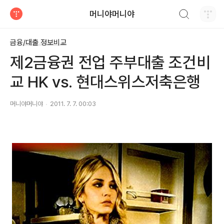
검색하기
머니야머니야
티스토리
금융/대출 정보비교
제2금융권 전업 주부대출 조건비
교 HK vs. 현대스위스저축은행
머니야머니야
2011. 7. 7. 00:03