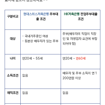
표시해 놨으니 참조하셔요~~
현대스위스저축은행
주부대
HK저축은행
전업주부대출
구분비교
출 조건
조건
주부(배우자의 직업이 직장
- 국내거주중인 여성
대상
인 및 자영업자 요건에 부합
- 등본상 배우자가 있는 주부
되어야 함)
나이
만20세 ~ 55세
만20세 ~
만60세
배우자 및 주부 소득이 연 1
소득조건
없음
200만원 이상
재직조건
없음
없음