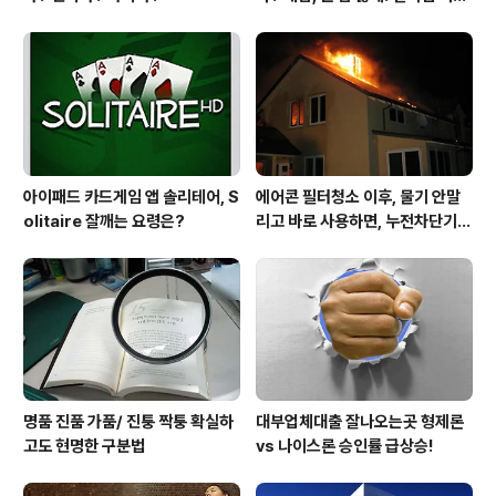
스25시 본사 고객만족 서비스 멋
지구만~
아이패드 카드게임 앱 솔리테어, S
에어콘 필터청소 이후, 물기 안말
olitaire 잘깨는 요령은?
리고 바로 사용하면, 누전차단기
작동됩니다 ㅠㅠ (전기조심! 불조
심!)
명품 진품 가품/ 진퉁 짝퉁 확실하
대부업체대출 잘나오는곳 형제론
고도 현명한 구분법
vs 나이스론 승인률 급상승!