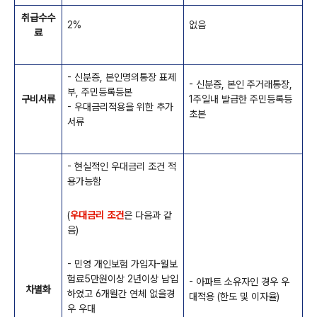
취급수수
2%
없음
료
- 신분증, 본인명의통장 표제
- 신분증, 본인 주거래통장,
부, 주민등록등본
구비서류
1주일내 발급한 주민등록등
- 우대금리적용을 위한 추가
초본
서류
- 현실적인 우대금리 조건 적
용가능함
(
우대금리 조건
은 다음과 같
음)
- 민영 개인보험 가입자-월보
험료5만원이상 2년이상 납입
- 아파트 소유자인 경우 우
차별화
하였고 6개월간 연체 없을경
대적용 (한도 및 이자율)
우 우대