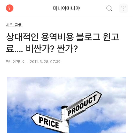
검색하기
머니야머니야
티스토리
사업 관련
상대적인 용역비용 블로그 원고
료.... 비싼가? 싼가?
머니야머니야
2011. 3. 28. 07:39