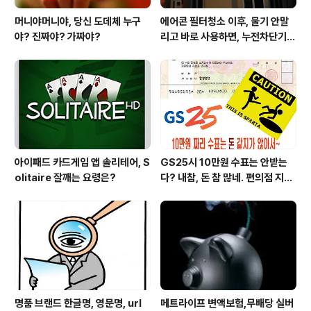
머니야머니야, 당신 도데체 누구
에어콘 필터청소 이후, 물기 안말
야? 진짜야? 가짜야?
리고 바로 사용하면, 누전차단기
작동됩니다 ㅠㅠ (전기조심! 불조
심!)
아이패드 카드게임 앱 솔리테어, S
GS25시 10만원 수표는 안받는
olitaire 잘깨는 요령은?
다? 내참, 돈 참 많네. 편의점 지에
스25시 본사 고객만족 서비스 멋
지구만~
명품 브랜드 한글명, 영문명, url
메트라이프 변액보험,무배당 실버