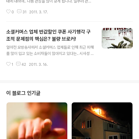
태에 대하여.. 나름 관심을 많이 갖게 됩니다. 일부러 관심
을 집중하는 경우도 있겠고.. 사장들 만나다 보면..이런저런
0
31
2011. 3. 17.
이야기 하면서...알게되기도 하고..그렇지요.. 특히..좋은회
사란 무엇인가? 라는 질문에 대해.. 직원의 입장에서 말하
는 좋은회사와.. 사장의 입장에서 말하는 좋은회사가 항상
소셜커머스 업체 반값할인 쿠폰 사기행각 구
차이가 나기도 하는데.. 지금까지 제가...직장인으로서... 그
리고 대표로써....함께 경험하고 느껴본 바로는? 바로... 월
조적 문제점의 핵심은? 불량 브로커!
글 내용
급날 절대로 하루라도 미루지 않고... 회사창립 이후...몇 년
얼마전 모방송사에서 소셜커머스 업체들로 인해 최근 피해
세월이 지나더라도... 제대로된 금액.... 따박따박 나와주는
를 많이 입고 있는 소비자들이 많아지고 있다는.. 시사성 방
회사... 이런 회사가...정말로 좋은회사라...고.. 감히 생각해
송을 본 적이 있었습니다.. 사실..방송에서 워쩌구 저쩌구
봅니다. 소위말하는 대기업 정도되면.. 마..
1
42
2011. 3. 16.
하면.. 크게 믿는 편은 아니지만.. 소셜커머스 업체의 최근
문제점들은 실제로 지인 및 주변인들로부터도 종종~관측
되던바.. 그닥 틀린말은 아니겠다..싶더군요. 저도 유통쪽에
꽤 오랜세월 몸담았었고.. 지금도 어찌보면...그 인맥들이
유지되면서 유통아닌 유통을 하기도 하고... 특히..최근엔..
이 블로그 인기글
소셜커머스 창업과 관련된 조언을 듣고자 오시는 분들도
부쩍 늘어난것 같고.. 실제 지인 몇분은 소셜커머스 업체에
씸짓돈을 투자하기도... 또는.. 투자받기 위해.. 제안서 쪼가
리 들고..동분서주 하는 모습을 심심찮게 보게되는데.. 헐....
뭔가..