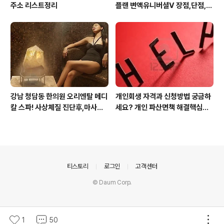
주소 리스트정리
플랜 변액유니버셜V 장점,단점,가
입 주의사항
강남 청담동 한의원 오리엔탈 메디
개인회생 자격과 신청방법 궁금하
칼 스파! 사상체질 진단후,마사지,
세요? 개인 파산면책 해결핵심은?
침,뜸 치료로 통증 제대로 잡아줍
전문변호사 누굴 만나냐? 입니다
니다
의안내
티스토리
로그인
고객센터
© Daum Corp.
1
50