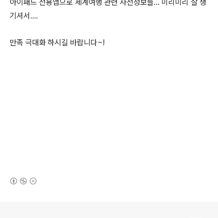
아이패드 전용앱으로 세계여행 관련 사전정보들... 미리미리 잘 챙
기셔서....
만족 극대화 하시길 바랍니다~!
(새창열림)
로그 정보