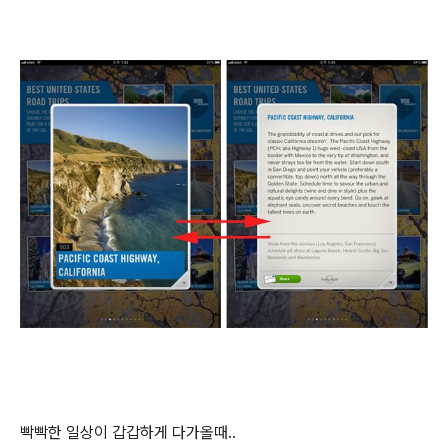
빡빡한 일상이 갑갑하게 다가올때..