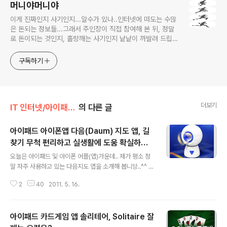
머니야머니야
이게 진짜인지 사기인지...알수가 있나..인터넷에 떠도는 수많
은 돈되는 정보들...그래서 주인장이 직접 참여해 본 뒤, 정말
로 돈이되는 것인지, 홀랑깨는 사기인지 낱낱이 까발려 드립니
다! 사기당하지 말고 돈 제대로 많이 법시다~!! 머니야~ 머니
야~
구독하기
더보기
IT 인터넷/아이패드(iPad)
의 다른 글
아이패드 아이폰앱 다음(Daum) 지도 앱, 길
찾기 무척 편리하고 실생활에 도움 확실하게
글 내용
된닷!
오늘은 아이패드 및 아이폰 어플(앱)가운데.. 제가 평소 정
말 자주 사용하고 있는 다음지도 앱을 소개해 봅니당..^^ 당
연 무료앱이구요..ㅋㅋ 앱스토어에서 "다음" 또는 "다음지
2
40
2011. 5. 16.
도"로 검색하면.. 다운로드 받는데 문제 없을겁니다~ 다음
지도 앱은.. 써보면...의외로 다양한 기능과 편리함 때문에..
이런저런 기능들을 많이 폭넓게 사용케 되는데... 그 수많은
아이패드 카드게임 앱 솔리테어, Solitaire 잘
기능을 이 블로그를 통해 몽조리 다 전해드릴순 없구여...