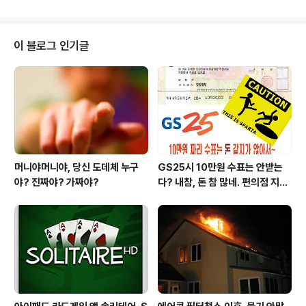
모르는척...배격할 수도 없고...ㅠ 무하튼... 반드시 매일 한,
두번은 들쳐보긴 한다죠..-_-;; 그런데..솔직히 집에서는 애
써 구독하고 싶진 않습니다..ㅋㅋ 무하간.. 얼마전 아이패드
이 블로그 인기글
를 구매했었는데.. 중앙일보 아이패드 전용 앱의 경우..
헐........... 여타 신문사들이 타성에 젖어 그나물에 그밥 형
국에서 허부적 거릴때.. 나름 새로운 인터페이스를 도입하
여.. 깔끔하게 치고 나와 주면서.. 정치기사..
머니야머니야, 당신 도데체 누구
GS25시 10만원 수표는 안받는
야? 진짜야? 가짜야?
다? 내참, 돈 참 많네. 편의점 지에
스25시 본사 고객만족 서비스 멋
지구만~