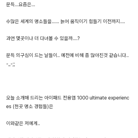
문득...요즘은...
수많은 세계의 명소들을...... 늙어 움직이기 힘들기 이전까지....
과연 몇곳이나 더 다녀볼 수 있을까....?
문득 의구심이 드는 날들이.. 예전에 비해 좀 많아진것 같습니다..
-_-;;
오늘 소개해 드리는 아이패드 전용앱 1000 ultimate experienc
es (천곳 명소 경험들)은
이와같은 저에게..