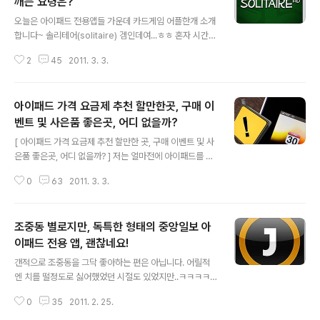
제 경험상 가장 많이 사용하는 한가지 패턴에 대해서만.. 작
깨는 요령은?
글 내용
업순서대로 함 보여드리겠습니다~! 보통 손님을 만날때
오늘은 아이패드 전용앱들 가운데 카드게임 어플한개 소개
"어... 강남역 커피빈에서 보자구~" 라는 케이스가 좀 흔한
합니다~ 솔리테어(solitaire) 겜인데여...ㅎㅎ 혼자 시간보
편인데... 이럴때.."아..거기 커피빈 어디 붙어있는 건
내기 딱 좋은 겜이지여..^^ 무료앱 이며.. 앱스토어 영어계
데???"라고 되물어 본다면.... 건 스마튼폰 족이 아닌거를...
2
45
2011. 3. 3.
정에서, 아이패드 전용앱으로 검색할때, "yoyo solitair
e"로 검색하면 금방 찾을 수 있습니다~ (단순히 solitaire
로 검색해도... 여러개 나올텐데... 스크롤하면 대략 찾을 수
아이패드 가격 요금제 추천 할만한곳, 구매 이
있구여) 갠적으로.. 매킨토시 프로그래밍 공부한창 하던 시
절.. 당시 윈도우 3.0 첨 나왔을때 미니겜에 포함되어 있었
벤트 및 사은품 좋은곳, 어디 없을까?
글 내용
던...마인스위퍼, 솔리테어를.. 맥(mac)용 버젼으로 직접
[ 아이패드 가격 요금제 추천 할만한 곳, 구매 이벤트 및 사
개발하고 배포한 기억이 나는데... 헐... 정말 오래전일이
은품 좋은곳, 어디 없을까? ] 저는 얼마전에 아이패드를 구
라... 소스코드 어딧다 뒀는지 기억도 안나네요..ㅠㅠ 무하
매했었습니다. 아이폰 3g를 가지고 있었는데, 성격이 비슷
튼.. 솔리테어는..걍 편하게 즐기시..
0
63
2011. 3. 3.
한 아이패드를 또 구매할 필요가 있을까? 를 몇번씩.. 고민
하다가.... ㅋㅋ 마침내 지름신 강림을 온몸으로 받아 냈었
더랬습니다. 결론적으로... 삶의 패턴과 업무 향상 측면에서
조중동 별로지만, 독특한 형태의 중앙일보 아
아이폰 만큼의 변혁은 없었지만, 분명 한단계 포워딩! 진전
케 해준.. 훌륭한 IT 디바이스 였구나~나름 결론이 나더군
이패드 전용 앱, 괜찮네요!
글 내용
요~ (아래 글 참조) 40,50대 분들 아이폰 있으면서, 아이
갠적으로 조중동을 그닥 좋아하는 편은 아닙니다. 어릴적
패드 또 구매할 필요가 있을까?: http://moneyamoney
엔 치를 떨정도로 싫어했었던 시절도 있었지만..ㅋㅋㅋㅋ
a.tistory.com/832 원래 뭔가를 구매하기 직전에... 남들
ㅋ 나이들고... 돈되는 일에 왔다갔다...기웃대다 보니..쩝..
이 이미 구매했거나 사용해본 리뷰 및 후기..
0
35
2011. 2. 25.
뭔.. 시행관련 돌아가는 형국과....시행사, 시공사 등등..현황
등을 꿸 필요가 있을 경우.. ㅎㅎ 조중동 전면광고 나오는거