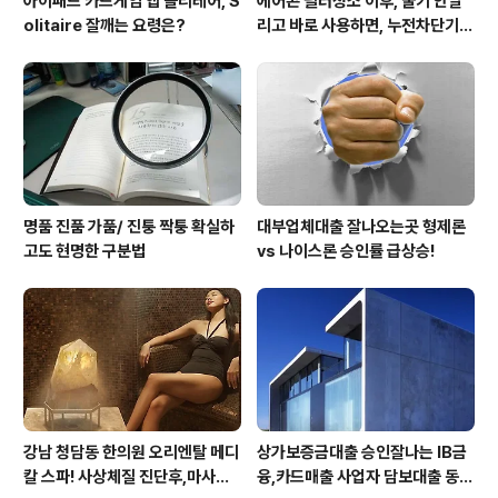
아이패드 카드게임 앱 솔리테어, S
에어콘 필터청소 이후, 물기 안말
olitaire 잘깨는 요령은?
리고 바로 사용하면, 누전차단기
작동됩니다 ㅠㅠ (전기조심! 불조
심!)
명품 진품 가품/ 진퉁 짝퉁 확실하
대부업체대출 잘나오는곳 형제론
고도 현명한 구분법
vs 나이스론 승인률 급상승!
강남 청담동 한의원 오리엔탈 메디
상가보증금대출 승인잘나는 IB금
칼 스파! 사상체질 진단후,마사지,
융,카드매출 사업자 담보대출 동