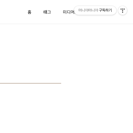
머니야머니야
구독하기
홈
태그
미디어로그
방명록