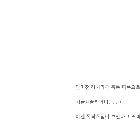
얼마전 김치가격 폭등 파동으로.
시끌시끌하더니만...ㅋㅋ
이젠 폭락조짐이 보인다고 또 매