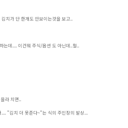
김치가 단 한개도 안보이는것을 보고..
하는데.... 이건뭐 주식/옵션 도 아닌데..헐..
을라 치면..
.. "김치 더 못준다~"는 식의 주인장의 발상...