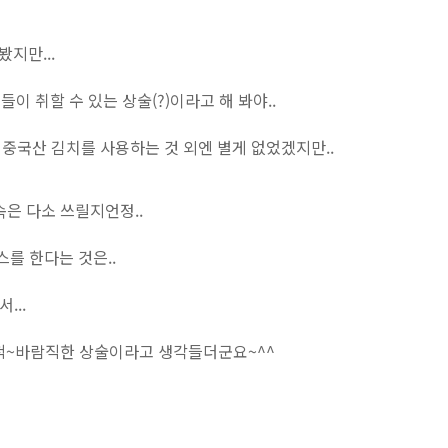
봤지만...
이 취할 수 있는 상술(?)이라고 해 봐야..
급 중국산 김치를 사용하는 것 외엔 별게 없었겠지만..
속은 다소 쓰릴지언정..
를 한다는 것은..
...
척~바람직한 상술이라고 생각들더군요~^^