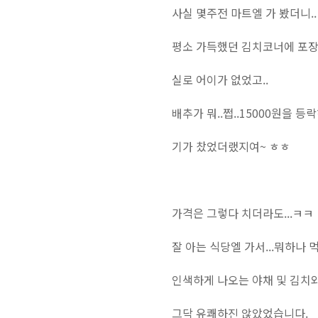
사실 몇주전 마트엘 가 봤더니..
평소 가득했던 김치코너에 포장 
실로 어이가 없었고..
배추가 뭐..쩝..15000원을 등락
기가 찼었더랬지여~ ㅎㅎ
가격은 그렇다 치더라도...ㅋㅋ
잘 아는 식당엘 가서...뭐하나 먹
인색하게 나오는 야채 및 김치와..
그닥 유쾌하진 않았었습니다.