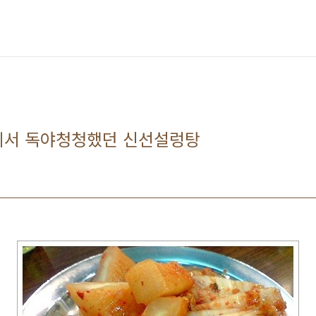
에서 독야청청했던 신선설렁탕