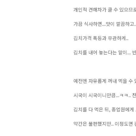
개인적 견해차가 클 수 있으므로
가끔 식사하면...맛이 깔끔하고.
김치가격 폭등과 무관하게..
김치를 내어 놓는다는 말이... 
예전엔 자유롭게 꺼내 먹을 수 있
시국이 시국이니만큼...ㅋㅋ.. 
김치를 다 먹은 뒤, 종업원에게
약간은 불편했지만.. 이정도면