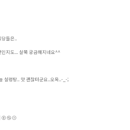
당들은..
인지도... 살쭉 궁금해지네요^^
렁탕.. 맛 괜찮터군요..오옥..-_-;