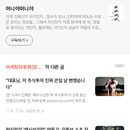
머니야머니야
이게 진짜인지 사기인지...알수가 있나..인터넷에 떠도는 수많
은 돈되는 정보들...그래서 주인장이 직접 참여해 본 뒤, 정말
로 돈이되는 것인지, 홀랑깨는 사기인지 낱낱이 까발려 드립니
다! 사기당하지 말고 돈 제대로 많이 법시다~!! 머니야~ 머니
야~
구독하기
더보기
마케팅자동화/모듈 트레이딩
의 다른 글
"대표님, 저 주식투자 진짜 큰일 날 뻔했습니
다"
글 내용
(한 고객이 전해준 '패시브인컴'과 '주식투자'의 소름 돋는
연결고리)며칠 전, 저와 함께 aistein24.com의 자산 증
폭 로드맵을 밟아가던 한 회원님(편의상 '김 대표님'이라 부
0
0
2025. 11. 3.
르겠습니다)에게서 다급한, 그러나 아주 흥분된 목소리로
연락이 왔습니다.그의 첫마디는 제 심장을 덜컥 내려앉게
했습니다."대표님, 저 진짜 큰일 날 뻔했습니다. 만약 대표
현실적인 '패시브인컴' 만들기: 유튜브 쇼츠 자
님 조언이 없었다면, 저는 평생 '그 짓'을 반복하며 살 뻔했