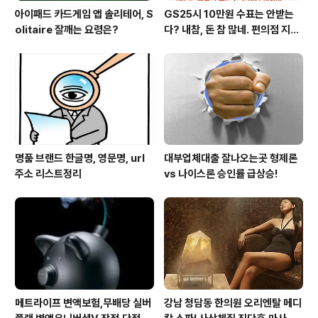
아이패드 카드게임 앱 솔리테어, S
GS25시 10만원 수표는 안받는
olitaire 잘깨는 요령은?
다? 내참, 돈 참 많네. 편의점 지에
스25시 본사 고객만족 서비스 멋
지구만~
명품 브랜드 한글명, 영문명, url
대부업체대출 잘나오는곳 형제론
주소 리스트정리
vs 나이스론 승인률 급상승!
메트라이프 변액보험,무배당 실버
강남 청담동 한의원 오리엔탈 메디