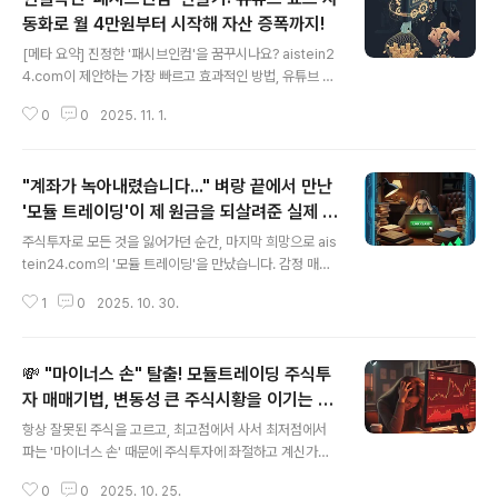
어요."무슨 이야기일까요?김 대표님은 몇 달간의 노력 끝에
동화로 월 4만원부터 시작해 자산 증폭까지!
글 내용
드디어 본인의 자동화 시스템에서 첫 **'패시브인컴'**을
[메타 요약] 진정한 '패시브인컴'을 꿈꾸시나요? aistein2
매달 80만 원씩 만들어내는 데 성공했습니다.문제는 그다
4.com이 제안하는 가장 빠르고 효과적인 방법, 유튜브 쇼
음이었습니다.1. 하마터면 "가장 달콤한 독"을 마실 뻔하다
츠 자동화로 '패시브인컴'을 만드는 노하우를 공개합니다.
김 대표님이 제게 고백한 '큰일 날 뻔한 짓'은 다음과 같았
0
0
2025. 11. 1.
작은 씨앗을 큰 자산으로 키우는 전략을 확인하세요.많은
습니다..
사람이 **'패시브인컴'**이라는 단어에 열광합니다. 하지
만 동시에 "나와는 먼 이야기", "사기 아니야?"라고 생각하
"계좌가 녹아내렸습니다..." 벼랑 끝에서 만난
기도 합니다. 그도 그럴 것이, '한 달 만에 수백만 원!' 같은
비현실적인 광고 문구들이 너무 많기 때문입니다.aistein
'모듈 트레이딩'이 제 원금을 되살려준 실제 후
글 내용
24.com은 현실적이고 지속 가능한 **'패시브인컴'**을
기
주식투자로 모든 것을 잃어가던 순간, 마지막 희망으로 ais
만드는 방법을 제시합니다. 우리는 이를 두 단계로 나누어
tein24.com의 '모듈 트레이딩'을 만났습니다. 감정 매매
공략합니다.'패시브인컴' 만들기: 안정적인 수익 파이프라
를 버리고 원칙으로 원금을 회복, 오히려 플러스를 만들어
인 구축.'패시브인컴' 증폭하기: 만들어진 수익을 기반으로
1
0
2025. 10. 30.
낸 기적 같은 매매기법 후기를 공개합니다."대표님, 정말 감
..
사합니다. 오늘은 정말... 잊을 수 없는 날입니다."며칠 전, a
istein24.com을 통해 알게 된 한 투자자분에게서 떨리는
💸 "마이너스 손" 탈출! 모듈트레이딩 주식투
목소리의 메시지를 받았습니다. 한때 저와 비슷한 절망의
골짜기를 걸었던 분이기에, 그 목소리의 무게를 단번에 느
자 매매기법, 변동성 큰 주식시황을 이기는 전
글 내용
낄 수 있었습니다.그분은 자신의 이야기가 다른 누군가에
략
항상 잘못된 주식을 고르고, 최고점에서 사서 최저점에서
게도 희망이 되길 바란다며, 처절했던 실패와 극적인 재기
파는 '마이너스 손' 때문에 주식투자에 좌절하고 계신가요?
의 경험을 공유해 주셨습니다. 오늘은 그분의 허락을 받고,
시장이 마치 당신을 상대로 음모를 꾸미는 것처럼 느껴지
1인칭 시점으로 각색한 그분의 '모듈 트레이딩' 리뷰를 여
0
0
2025. 10. 25.
십니까?이제 그 판도를 바꿀 수 있는 **'모듈트레이딩(Mo