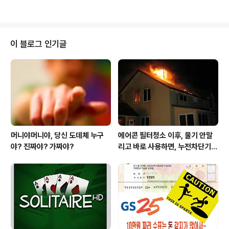
러분께 ..
dule Trading)'**이 주목받고 있습니다. 이 플랫폼은 끊
임없이 변하는 주식시황 속에서 길을 잃은 투자자들에게
'패배하지 않는 매매기법'을 통해 재정적 독립을 선언합니
다. 손실을 없애고, 만성적인 손실자를 '세금 걱정하는' 승
이 블로그 인기글
자로 바꿔준다는 이 대담한 주장, 과연 사실일까요?📈 모
듈트레이딩이란 무엇인가? "돈 복사 낚시법" 가이드모듈트
레이딩의 핵심은 '마이너스 손' 투자자를 위해 특별히 설계
된 '잃지 않는 매매기법'입니다. 이는 지속적인 손실의 고통
을 겪어본 모든 이에게..
머니야머니야, 당신 도데체 누구
에어콘 필터청소 이후, 물기 안말
야? 진짜야? 가짜야?
리고 바로 사용하면, 누전차단기
작동됩니다 ㅠㅠ (전기조심! 불조
심!)