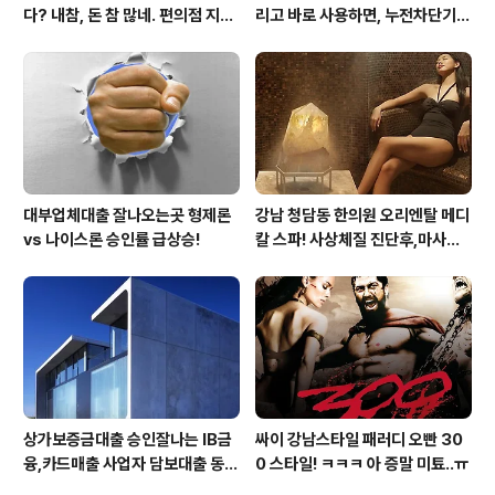
다? 내참, 돈 참 많네. 편의점 지에
리고 바로 사용하면, 누전차단기
스25시 본사 고객만족 서비스 멋
작동됩니다 ㅠㅠ (전기조심! 불조
지구만~
심!)
대부업체대출 잘나오는곳 형제론
강남 청담동 한의원 오리엔탈 메디
vs 나이스론 승인률 급상승!
칼 스파! 사상체질 진단후,마사지,
침,뜸 치료로 통증 제대로 잡아줍
니다
상가보증금대출 승인잘나는 IB금
싸이 강남스타일 패러디 오빤 30
융,카드매출 사업자 담보대출 동
0 스타일! ㅋㅋㅋ 아 증말 미툐..ㅠ
양, 추가담보대출 쉬운 유니온저축