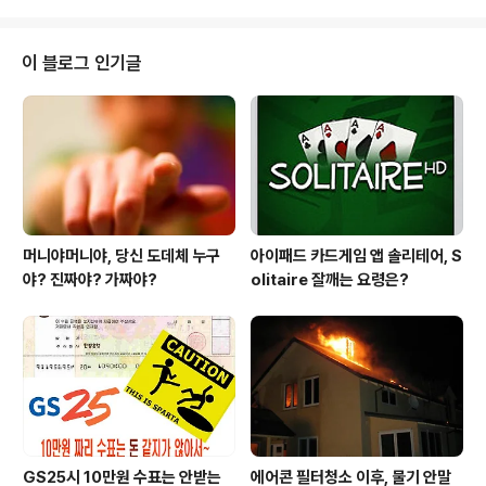
많습니다. 또..
략하게 제대로 전달하는것만큼은 사실입니다. 한도가 무
려.. 120% 나온데승인쫌 나라..! 신불자 연체자도 집있으
면 승인 OK수수료가 몽땅면제, 중도상환수수료 면제에 법
이 블로그 인기글
무비 설정비 까지 0원! 타사들도 비슷하게 하는듯 하지만
실체가 모호한 브로커이거나아니면, 홍보성 멘트로만 끝나
는 케이스가 다인데실제아파트후순위담보대출 제대로 뽑
아주는 제도권 등록기관 원청(하청개념의 수탁이나 모집인
이 아닌)인 곳은바로 국내에서 동양캐피탈이 유일합니다.
아래동양..
머니야머니야, 당신 도데체 누구
아이패드 카드게임 앱 솔리테어, S
야? 진짜야? 가짜야?
olitaire 잘깨는 요령은?
GS25시 10만원 수표는 안받는
에어콘 필터청소 이후, 물기 안말