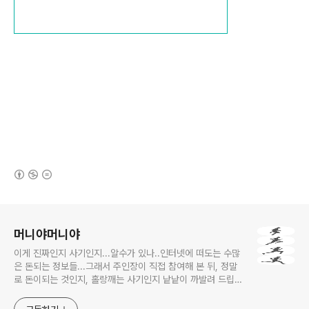
(새창열림)
로그 정보
머니야머니야
이게 진짜인지 사기인지...알수가 있나..인터넷에 떠도는 수많
은 돈되는 정보들...그래서 주인장이 직접 참여해 본 뒤, 정말
로 돈이되는 것인지, 홀랑깨는 사기인지 낱낱이 까발려 드립니
다! 사기당하지 말고 돈 제대로 많이 법시다~!! 머니야~ 머니
야~