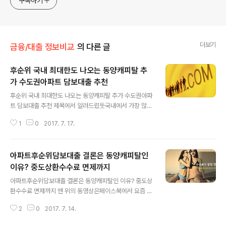
구독하기
더보기
금융/대출 정보비교
의 다른 글
후순위 국내 최대한도 나오는 동양캐피탈 추
가 수도권아파트 담보대출 추천
글 내용
후순위 국내 최대한도 나오는 동양캐피탈 추가 수도권아파
트 담보대출 추천 제목에서 알려드렸듯국내에서 가장 많은
추가한도가 나오는곳은사실상 동양캐피탈입니다. 일반적
1
0
2017. 7. 17.
으로 선순위 또는 1순위라 불리는 모기지론의 경우주거래
은행을 통해 근저당 설정하고 진행하는것이 보통인데,살다
보면 급전필요해서신용쓰기에는 뭣하고 하여후순위 추가
아파트후순위담보대출 결론은 동양캐피탈인
자금 나올곳을 찾아보게 됩니다. 이때 은행의 경우집값이
엄청 뛴 케이스가 아닌 한에는추가 수도권아파트 담보대출
이유? 중도상환수수료 면제까지
글 내용
후순위는 안해주는것이 일반적이며2금융권의 저축은행이
아파트후순위담보대출 결론은 동양캐피탈인 이유? 중도상
나 캐피사, 또는 보험사를 체크하게 되는데,후순위의 추가
환수수료 면제까지 맨 위의 동영상은페이스북에서 요즘 최
한도가 나오긴 하지만,그 한도의 크기가 돈 필요하신 분들
고의 주가를 올리면서상담쇄도에 몸살을 앓는 동양캐피탈
의 사이즈에 맞으면 다행이지만,보통은 모자라게 나와서이
2
0
2017. 7. 14.
의 최근 제작된 영상입니다. 뭐 동영상자체에는 눈에 확 띄
것을 진행해야 하나 말아야 하나 고민하시는 분들이 정말
는것은 없다손 치더라도동양에서 취급하는 상품을 짧고 간