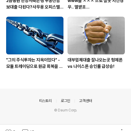
2금융권 안양저축은행 부동산담
www를 ㅈㅈㅈ 으로 잘못 치신경
보대출 다된다?사무용 오피스텔,
우.. 열받죠...
공장 담보대출에 빌라추가대출 O
k
"그의 주식투자는 지옥이었다" -
대부업체대출 잘나오는곳 형제론
모듈 트레이딩으로 원금 회복을 넘
vs 나이스론 승인률 급상승!
어선 한 남자의 생생한 이야기
의안내
티스토리
로그인
고객센터
© Daum Corp.