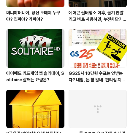
머니야머니야, 당신 도데체 누구
에어콘 필터청소 이후, 물기 안말
야? 진짜야? 가짜야?
리고 바로 사용하면, 누전차단기
작동됩니다 ㅠㅠ (전기조심! 불조
심!)
아이패드 카드게임 앱 솔리테어, S
GS25시 10만원 수표는 안받는
olitaire 잘깨는 요령은?
다? 내참, 돈 참 많네. 편의점 지에
스25시 본사 고객만족 서비스 멋
지구만~