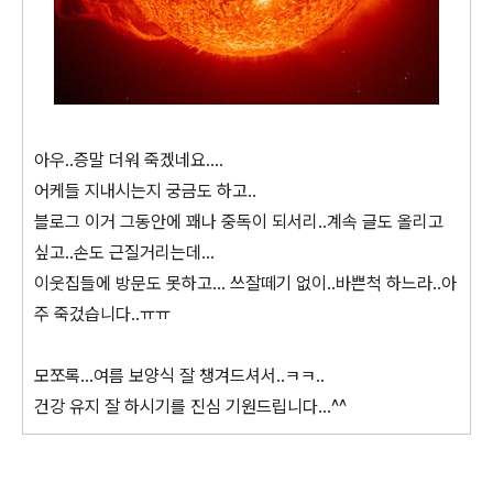
아우..증말 더워 죽겠네요....
어케들 지내시는지 궁금도 하고..
블로그 이거 그동안에 꽤나 중독이 되서리..계속 글도 올리고
싶고..손도 근질거리는데...
이웃집들에 방문도 못하고... 쓰잘떼기 없이..바쁜척 하느라..아
주 죽겄습니다..ㅠㅠ
모쪼록...여름 보양식 잘 챙겨드셔서..ㅋㅋ..
건강 유지 잘 하시기를 진심 기원드립니다...^^