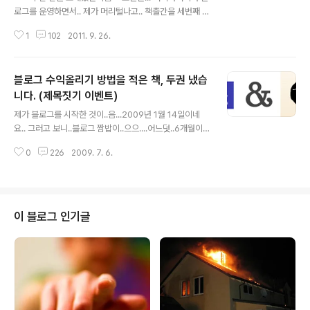
로그를 운영하면서.. 제가 머리털나고.. 책출간을 세번째 하
게된 날인지라..ㅎ 일단 함 소개해 드리고 난 후... 나름 자축
1
102
2011. 9. 26.
도 해 볼겸사겸사... 블로그 운영하고 계시는 이웃+지인분
들 10..여분들께... 선물로 제 도서를 전해드리는 자리를 좀
마련해 보려고 합니당^^ 일단... 길벗 출판사에서 나온 책이
블로그 수익올리기 방법을 적은 책, 두권 냈습
구요... 도서 상세정보는 아래 알라딘 도서클릭해 보시면 대
략의 정보는 확인이 가능하십니당..^^ 길벗 요 책이 나오기
니다. (제목짓기 이벤트)
글 내용
이전에.. 블로그 운영한지 얼마되지 않아서.. e비즈북스에
제가 블로그를 시작한 것이..음...2009년 1월 14일이네
서 "머니야머니야 인터넷돈벌기특강" 책을 낸적이 있었는
요.. 그러고 보니..블로그 짬밥이..으으....어느덧..6개월이
데.. 무하간 현재3쇄 준비중에 있습니다만.. 이 책의 경우에
되었습니다...ㅎㅎ 이런저런 수많은 일들..재미난 일들, 보
는 인터넷(온라인)매체별 수익관련 내용들을 포괄적으로
0
226
2009. 7. 6.
람있었던 일들이 많았던 기억입니다. 사교성 블로그를 표
건..
방하고, 많은 이웃들과 교류를 가짐으로써 가능했던 것 같
습니다~ 몇달전 도서출판 e비즈북스 기획팀으로 부터 출
판 제의를 받았었고, 얼마전에는 도서출판 길벗 기획팀으
로 부터 출판 제의를 받았습니다. e비즈북스는, 프로블로
이 블로그 인기글
거라는 익히 알려진 책과 베스트 셀러인 10억짜리 홍보비
법을 출간한 짬밥있는 출판사이고, 도서출판 길벗은 무조
건 따라하기(무따기) 시리즈로 유명한, 왠만한 일반인도 잘
아는 큰 출판사입니다. 개인적으로는 무척이나 영광스러운
일이였지만, 이미 집필을 마무리..