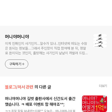
로그 정보
머니야머니야
이게 진짜인지 사기인지...알수가 있나..인터넷에 떠도는 수많
은 돈되는 정보들...그래서 주인장이 직접 참여해 본 뒤, 정말
로 돈이되는 것인지, 홀랑깨는 사기인지 낱낱이 까발려 드립니
다! 사기당하지 말고 돈 제대로 많이 법시다~!! 머니야~ 머니
야~
구독하기
더보기
블로그/저서 관련
의 다른 글
머니야머니야 길벗 출판사에서 신간도서 출간
했습니다. ㅋ 배포 이벤트 함 해야죠^^;
글 내용
ㅋㅋ 주말 잘들 보내셨는지욥^^ 오늘은... 머니야머니야 블