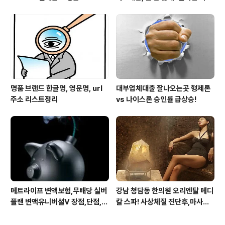
스25시 본사 고객만족 서비스 멋
지구만~
명품 브랜드 한글명, 영문명, url
대부업체대출 잘나오는곳 형제론
주소 리스트정리
vs 나이스론 승인률 급상승!
메트라이프 변액보험,무배당 실버
강남 청담동 한의원 오리엔탈 메디
플랜 변액유니버셜V 장점,단점,가
칼 스파! 사상체질 진단후,마사지,
입 주의사항
침,뜸 치료로 통증 제대로 잡아줍
니다