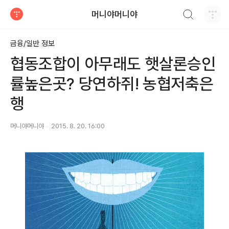
검색하기
머니야머니야
티스토리
금융/일반 정보
협동조합이 아무래도 햇살론승인
률높은곳? 당연하쥐! 농협저축은
행
머니야머니야
2015. 8. 20. 16:00