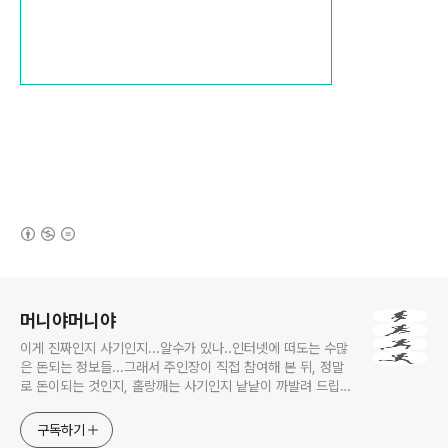
(새창열림)
로그 정보
머니야머니야
이게 진짜인지 사기인지...알수가 있나..인터넷에 떠도는 수많
은 돈되는 정보들...그래서 주인장이 직접 참여해 본 뒤, 정말
로 돈이되는 것인지, 홀랑깨는 사기인지 낱낱이 까발려 드립니
다! 사기당하지 말고 돈 제대로 많이 법시다~!! 머니야~ 머니
야~
구독하기