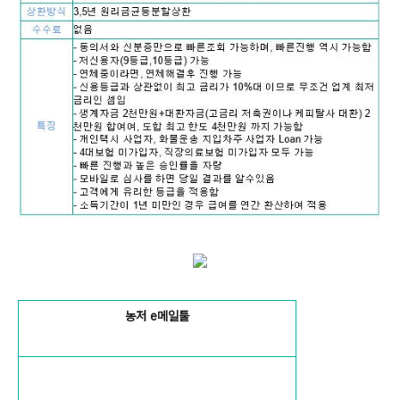
농저 e메일툴