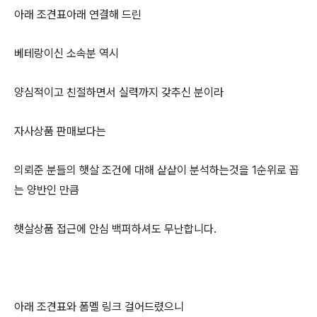
아래 조견표아래 연결해 드린
베테랑이신 소속분 역시
양심적이고 친절하면서 실력까지 갖추신 분이라
자사상품 판매보다는
의뢰준 분들의 햇살 조건에 대해 샅샅이 분석하는것을 1순위로 꼽
는 양반인 만큼
햇살상품 접근에 안심 백퍼하셔도 무난합니다.
아래 조견표와 폼멜 링크 걸어드렸으니