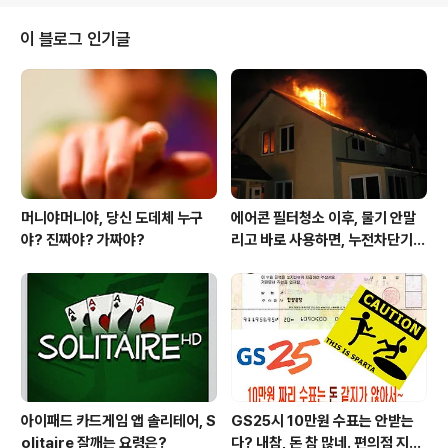
운영자금대출을 정책자금으로 받게되서 이제 살았어!"라는
말 왕왕 듣게됩니다.이때 "난 도데체 뭐하느라고 그런거 하
이 블로그 인기글
나 못챙겼지"라는자괴감이 밀려와서이후 폭풍검색을 해 보
게되지만그도 그때뿐이게 잡힐듯 잡힐듯 잡히지 않는 그
뭔가가 있어서 무척 안타깝지요. 사실 정책자금을 전문적
으로 핸들링하는 중소기업경영혁신연구원과 같은전문조직
이 있었다는 사실을 알았더라면애초에 뒤져보는 수고따위
는 안했었을겁..
머니야머니야, 당신 도데체 누구
에어콘 필터청소 이후, 물기 안말
야? 진짜야? 가짜야?
리고 바로 사용하면, 누전차단기
작동됩니다 ㅠㅠ (전기조심! 불조
심!)
아이패드 카드게임 앱 솔리테어, S
GS25시 10만원 수표는 안받는
olitaire 잘깨는 요령은?
다? 내참, 돈 참 많네. 편의점 지에