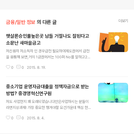
더보기
금융/일반 정보
의 다른 글
햇살론승인률높은곳 남들 거절나도 잘된다고
소문난 새마을금고
글 내용
저신용자 저소득자 인 경우급전 필요하여제도권에서 급전
을 융통해 보면,거의 1금권에서는 100퍼 No를 말하고2금
권에서는 좀 될까 싶어도,기존 채무가 좀 있다고 하면어김
0
0
2015. 8. 19.
없이 No하는 경우가 많습니다. 이때 급한 돈앞에 장사 있
나요.대부를 전전하다가결국 고금리에 허덕이게 되는것이
현실인데이때 국가에서 나서줘야 하는 바그나마 다행이햇
중소기업 운영자금대출을 정책자금으로 받는
살론 상품으로고금리전환을 가능케 해주어 환승을 도와주
는 방법으로서민금융정책을 제대로 펼치고 있는바이는 다
방법? 중경영혁신연구원
글 내용
행스러운일이 아닐수 없습니다. 문제는국가에서 시행하는
저도 사업한지 꽤 오래되었습니다만은사업하시는 분들이
정책론이라 하더라도대략의 조건은 비슷하지만기관에 따
라면지상과제! 가장 중요한 챙겨야할 요건가운데 핵심 한
라 승인률이 차이가 난다는 점과본인 스스로 정확한 자격
가지만 꼽자면?바로 캐쉬플로우가 아닌가 합니다. 현금흐
에 대해 어느정도 인지하지 못한다고 할 경우이상한 론플
0
0
2015. 8. 4.
름이 막히는 순간모든게 동맥경화오듯 다 막혀버리기 때문
래너의 자사상품 판매 사욕에 휘말려햇살상품을 받을수 있
이지요. 간혹 사업하시는 동종, 또는 이종 대표님,사장님들
음에도 불구하고..
모시고이런저런 담소나눌때가 있는데간혹"나 이번에 회사