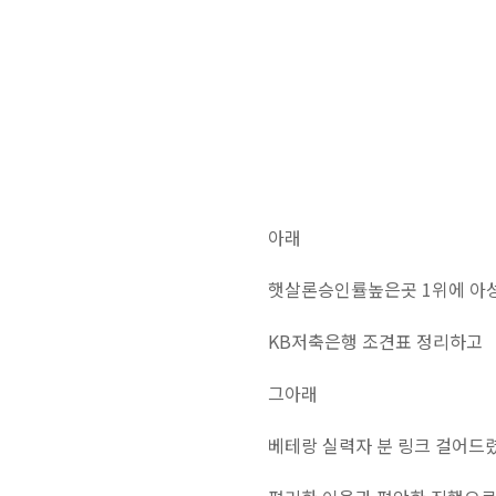
아래
햇살론승인률높은곳 1위에 아성
KB저축은행 조견표 정리하고
그아래
베테랑 실력자 분 링크 걸어드