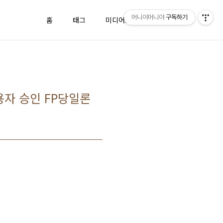
머니야머니야
구독하기
홈
태그
미디어로그
방명록
용자 승인 FP당일론