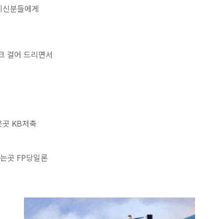
 계신분들에게
크 걸어 드리면서
은곳 KB저축
는곳 FP당일론