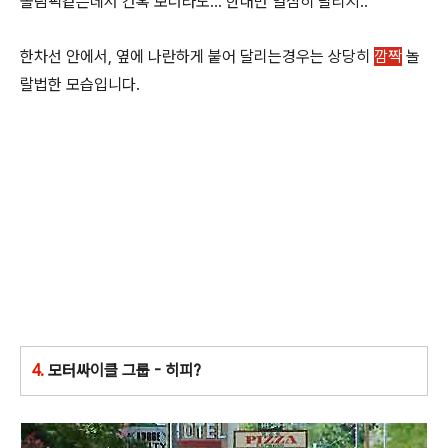
올림픽같은데서 간혹 보더라도... 한대만 열심히 달리지..
한차선 안에서, 옆에 나란하게 붙어 달리는경우는 상당히
깜짝
놀
랄법한 모습입니다.
4.
모터싸이클 그룹 - 히피?