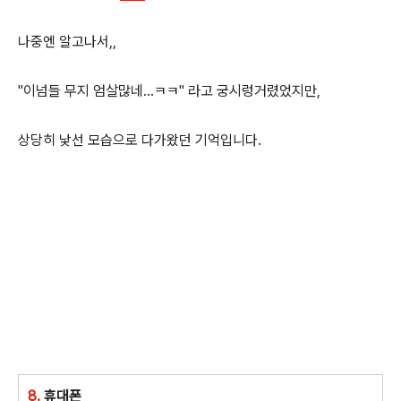
나중엔 알고나서,,
"이넘들 무지 엄살많네...ㅋㅋ" 라고 궁시렁거렸었지만,
상당히 낯선 모습으로 다가왔던 기억입니다.
8.
휴대폰