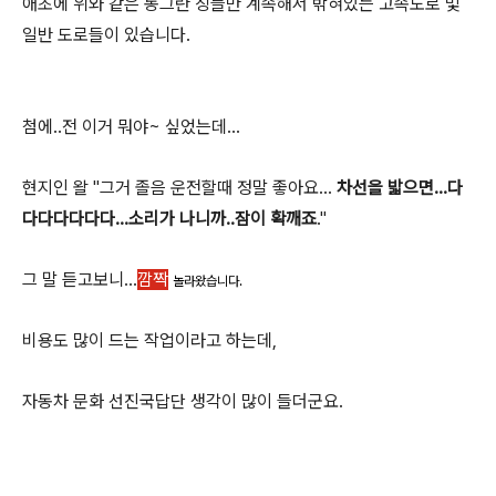
애초에 위와 같은 동그란 징들만 계속해서 밖혀있는 고속도로 및
일반 도로들이 있습니다.
첨에..전 이거 뭐야~ 싶었는데...
현지인 왈 "그거 졸음 운전할때 정말 좋아요...
차선을 밟으면...다
다다다다다다...소리가 나니까..잠이 확깨죠
."
그 말 듣고보니...
깜짝
놀라왔습니다
.
비용도 많이 드는 작업이라고 하는데,
자동차 문화 선진국답단 생각이 많이 들더군요.