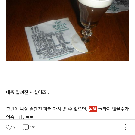
대충 알려진 사실이죠..
그런데 막상 술한잔 하러 가서..안주 없으면..
깜짝
놀라지 않을수가
없습니다. ㅋㅋ
2
191
안주가 없어서 그런것은 아니겠지만..얘네들은..평일 거의 술약속