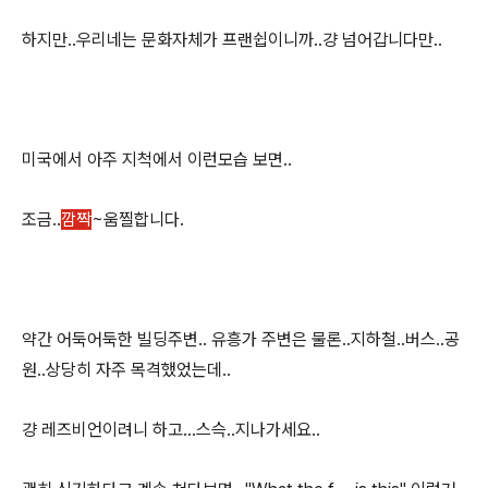
하지만..우리네는 문화자체가 프랜쉽이니까..걍 넘어갑니다만..
미국에서 아주 지척에서 이런모습 보면..
조금..
깜짝
~움찔합니다.
약간 어둑어둑한 빌딩주변.. 유흥가 주변은 물론..지하철..버스..공
원..상당히 자주 목격했었는데..
걍 레즈비언이려니 하고...스슥..지나가세요..