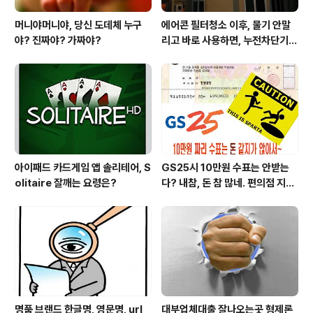
머니야머니야, 당신 도데체 누구
에어콘 필터청소 이후, 물기 안말
야? 진짜야? 가짜야?
리고 바로 사용하면, 누전차단기
작동됩니다 ㅠㅠ (전기조심! 불조
심!)
아이패드 카드게임 앱 솔리테어, S
GS25시 10만원 수표는 안받는
olitaire 잘깨는 요령은?
다? 내참, 돈 참 많네. 편의점 지에
스25시 본사 고객만족 서비스 멋
지구만~
명품 브랜드 한글명, 영문명, url
대부업체대출 잘나오는곳 형제론