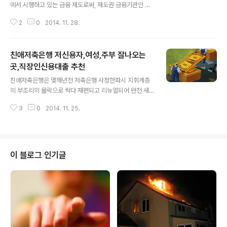
에서 시행하고 있는 금융 제도로써, 제도권 금융기관인 저
축은행을 주로 지정하여 상품판매를 위탁판매 대행+독려
2
0
2014. 11. 28.
하고 있습니다. 흔히 말하는 햇살론 자격 조건등이 취급기
관인 저축은행들 마다, 거의 모두 다 같은 조건을 갖는 이유
는? 바로, 이같이 국가에서 동일한 승인 조건을 제시하고
친애저축은행 저신용자,여성,주부 잘나오는
있기 때문입니다. 햇살론 시행 초창기 정말 많은 인기가 있
었는데, 저신용자 분들을 위시하여, 9등급, 10등급 분들을
곳,직장인신용대출 추천
글 내용
위한 정책자금 상품으로는 유일무이 딱 맞는 상품이어서,
친애저축은행은 몇해년전 저축은행 사정한파시 지휘계층
초기 상담 신청 수요폭증으로 인해 기금고갈까지 급 우려
의 부조리의 몰락으로 싹다 재편되고 리뉴얼되어 완전 새
되어, 멈춘적이 있었지요. 잠시간 판매를 멈추었던 적이 있
롭게 재탄생한 메이저 1위를 위해 부던히 노력하고 있는 2
었습니다. 버뜨, 현재시점 다시 판매가 재전개 중에 있을 정
3
0
2014. 11. 25.
금융 시중 저축은행입니다. 그나저나 이름 잘 지은듯 하지
도로, 고금리 대환대출 환승론으로는 ..
요? 친애하는..! 무하튼 친애저축은행은 구 미래저축은행
상품이 저신용자를 타게팅 한 것과 맥락이 동일하여 우량
직장인은 기본이고 일반 직장인대출 및 주부,여성의 다양
한 직군과 계층을 폭넓게 수용하여 동종사에서 부결난 분
이 블로그 인기글
들에게도 승인의 기회를 많이 가져다 준다는 전언입니다.
특히나 친애그룹의 경우 현재 몇몇 캐피탈사를 추가 인수
합병할 계획이 구체화 되고 있고 그렇게되면 업계 1,2위를
다투는 HK저축이나, SBI저축과 더불어 3파전 양상이 되
어 더욱 직장인 및 일반 급전 필요하신 많은 분들에..