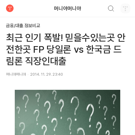
검색하기
머니야머니야
티스토리
금융/대출 정보비교
최근 인기 폭발! 믿을수있는곳 안
전한곳 FP 당일론 vs 한국금 드
림론 직장인대출
머니야머니야
2014. 11. 29. 23:40