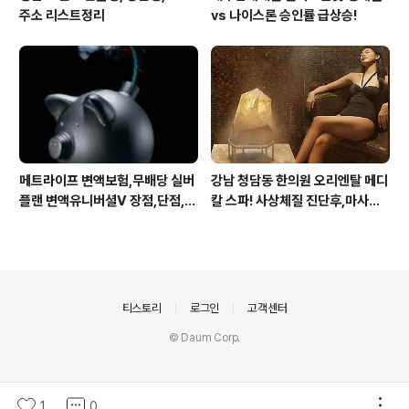
주소 리스트정리
vs 나이스론 승인률 급상승!
메트라이프 변액보험,무배당 실버
강남 청담동 한의원 오리엔탈 메디
플랜 변액유니버셜V 장점,단점,가
칼 스파! 사상체질 진단후,마사지,
입 주의사항
침,뜸 치료로 통증 제대로 잡아줍
니다
의안내
티스토리
로그인
고객센터
© Daum Corp.
1
0