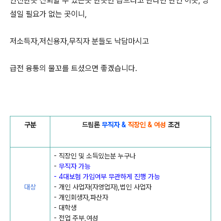
안전한곳 신뢰할 수 있는곳 한곳만 꼽으라고 한다면 단연 이곳, 망
설일 필요가 없는 곳이니,
저소득자,저신용자,무직자 분들도 낙담마시고
급전 융통의 물꼬를 트셨으면 좋겠습니다.
구분
드림론
무직자
&
직장인 & 여성
조건
- 직장인 및 소득있는분 누구나
-
무직자 가능
- 4대보험 가입여부 무관하게 진행 가능
대상
- 개인 사업자(자영업자),법인 사업자
- 개인회생자,파산자
- 대학생
- 전업 주부,여성