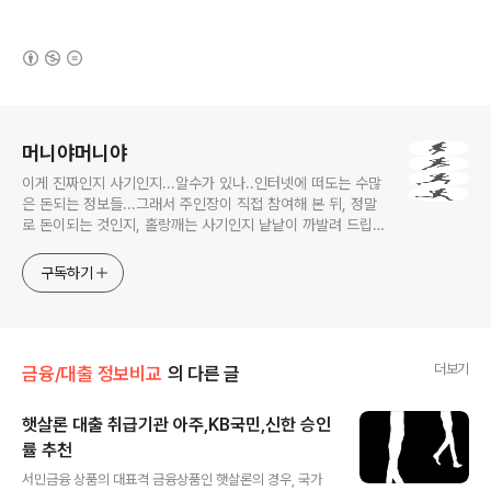
(새창열림)
로그 정보
머니야머니야
이게 진짜인지 사기인지...알수가 있나..인터넷에 떠도는 수많
은 돈되는 정보들...그래서 주인장이 직접 참여해 본 뒤, 정말
로 돈이되는 것인지, 홀랑깨는 사기인지 낱낱이 까발려 드립니
다! 사기당하지 말고 돈 제대로 많이 법시다~!! 머니야~ 머니
야~
구독하기
더보기
금융/대출 정보비교
의 다른 글
햇살론 대출 취급기관 아주,KB국민,신한 승인
률 추천
글 내용
서민금융 상품의 대표격 금융상품인 햇살론의 경우, 국가