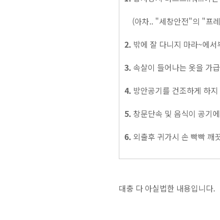
(아차.. "세창안전"의 "프
2.
밖에 잘 다니지 마라~에서부
3.
속살이 들어나는 옷을 가급적
4.
방안공기를 건조하게 하지 
5.
창문단속 및 음식이 공기에 
6.
외출후 귀가시 손 빡빡 깨끗하
대충 다 아실법한 내용입니다.