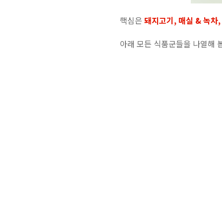
핵심은
돼지고기, 매실 & 녹차,
아래 모든 식품군들을 나열해 봅