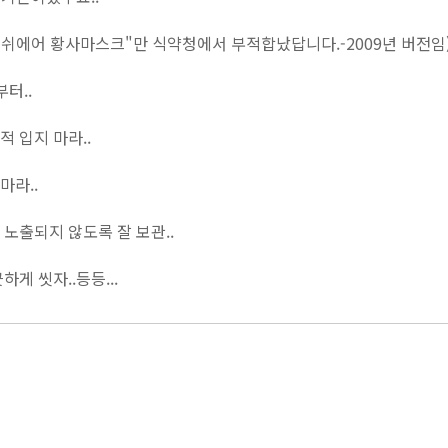
레쉬에어 황사마스크"만 식약청에서 부적합났답니다.-2009년 버전임
터..
 입지 마라..
마라..
노출되지 않도록 잘 보관..
게 씻자..등등...