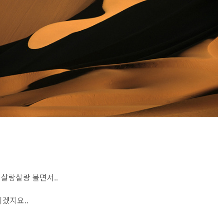
 살랑살랑 불면서..
겠지요..