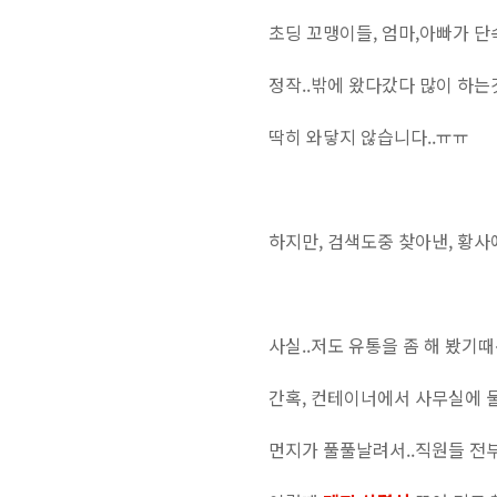
초딩 꼬맹이들, 엄마,아빠가 단
정작..밖에 왔다갔다 많이 하는
딱히 와닿지 않습니다..ㅠㅠ
하지만, 검색도중 찾아낸, 황사에
사실..저도 유통을 좀 해 봤기때
간혹, 컨테이너에서 사무실에 물
먼지가 풀풀날려서..직원들 전부