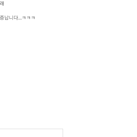
모래
증납니다...ㅋㅋㅋ