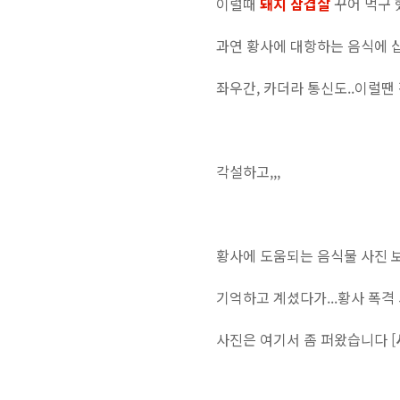
이럴때
돼지 삼겹살
꾸어 먹구 
과연 황사에 대항하는 음식에 삽
좌우간, 카더라 통신도..이럴땐
각설하고,,,
황사에 도움되는 음식물 사진 
기억하고 계셨다가...황사 폭격 
사진은 여기서 좀 퍼왔습니다 [