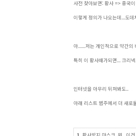
사전 찾아보면: 황사 => 중국
이렇게 정의가 나오는데...도데
아......저는 개인적으로 약간의
특히 이 황사때가되면... 크리
인터넷을 아무리 뒤져봐도..
아래 리스트 범주에서 더 새로
1.
황사방지 마스크..뭐...이건