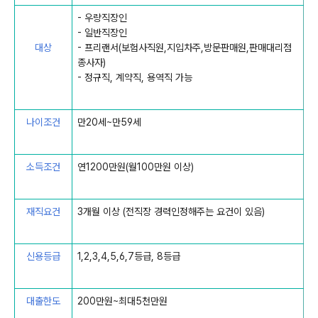
- 우량직장인
- 일반직장인
대상
- 프리랜서(보험사직원,지입차주,방문판매원,판매대리점
종사자)
- 정규직, 계약직, 용역직 가능
나이조건
만20세~만59세
소득조
건
연1200만원(월100만원 이상)
재직요건
3개월 이상 (전직장 경력인정해주는 요건이 있음)
신용등급
1,2,3,4,5,6,7등급, 8등급
대출한도
200만원~최대5천만원