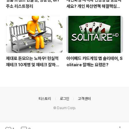
명품 브랜드 한글명, 영문명, url
개인회생 자격과 신청방법 궁금하
주소 리스트정리
세요? 개인 파산면책 해결핵심은?
전문변호사 누굴 만나냐? 입니다
제대로 돈모으는 노하우! 현실적
아이패드 카드게임 앱 솔리테어, S
재테크 10계명 및 재테크 잘하는
olitaire 잘깨는 요령은?
방법!
의안내
티스토리
로그인
고객센터
© Daum Corp.