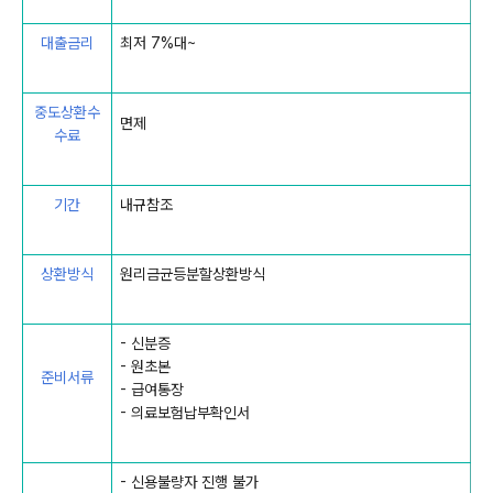
대출금리
최저 7%대~
중도상환수
면제
수료
기간
내규참조
상환방식
원리금균등분할상환방식
- 신분증
- 원초본
준비서류
- 급여통장
- 의료보험납부확인서
- 신용불량자 진행 불가