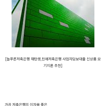
[늘푸른저축은행 재탄생,친애저축은행 사업자담보대출 신상품 모
기지론 추천]
가끔 저축은행의 이자율 좋은