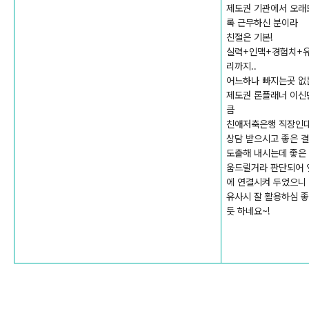
제도권 기관에서 오래
록 근무하신 분이라
친절은 기본!
실력+인맥+경험치+
리까지..
어느하나 빠지는곳 없
제도권 론플래너 이신
큼
친애저축은행 직장인
상담 받으시고 좋은 
도출해 내시는데 좋은
움드릴거라 판단되어 
에 연결시켜 두었으니
유사시 잘 활용하심 
듯 하네요~!