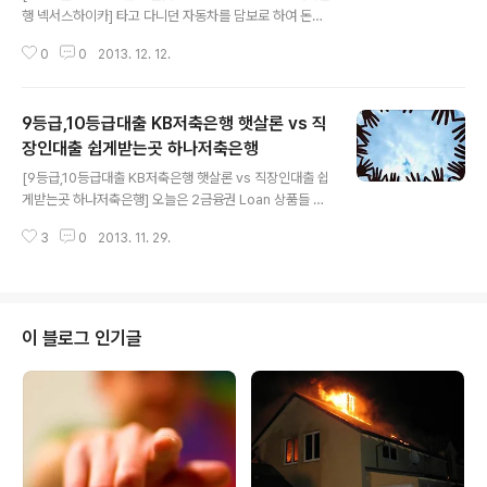
행 넥서스하이카] 타고 다니던 자동차를 담보로 하여 돈을
꺼내 쓸 필요가 있는 경우, 온라인 검색해 보면, 크게 2금융
0
0
2013. 12. 12.
권 오토론 취급기관들과 제도권 대부업체 오토론 취급기관
들이 주류를 이루고 있음을 확인하실 수 있을 겁니다. 은행
에서는 담보가 확실하다고 하는 어지간한 주택 모기지론도
9등급,10등급대출 KB저축은행 햇살론 vs 직
최근들어 잘 안해주고 있는 판국에 골아픈 오토론을 해줄
리 만무한 바, 일반적으로 오토론 상품들의 경우, 리스나 할
장인대출 쉽게받는곳 하나저축은행
글 내용
부상품 주류를 이루고 있는 2금융권 메이저 기관에서 취급
[9등급,10등급대출 KB저축은행 햇살론 vs 직장인대출 쉽
하는게 맞는듯 합니다. 즉, 2금융권 자동차대출 좋은곳 상
게받는곳 하나저축은행] 오늘은 2금융권 Loan 상품들 가
품을 찾을 필요가 있다는 것인데 결국 이는 몇몇 캐피탈사
운데 저신용자대출, 즉, 9등급,10등급대출 가능한 서민금
및 저축은행에서만 취급할 수 밖에 없다는 의미가 됩니다.
3
0
2013. 11. 29.
융을 표방하고 있는 햇살론 조건 좋은곳이면서 햇살론 베
이때 주의하실 점은? 가끔 말두 ..
테랑 상담사분과 연결가능한 KB저축은행과, 직장인대출은
물론이고, 무직자 및 저신용자 분들 역시 대출쉽게받는곳,
승인잘나는곳으로 꾸준히 회자되는 하나저축은행 신용상
품 정보에 대해 조건표(가이드라인)를 정리해 보겠습니다.
이 블로그 인기글
즉, 정책자금이고 저신용자분들 9등급,10등급대출 OK 및
환승론,갈아타기 성격의 KB저축은행 햇살론 2금융권 무직
자, 저신용자 대출쉽게받는곳,승인잘나는 곳으로 꾸준하게
소문난 하나저축은행 더마니론 위의 두 상품들에 대해 아
래 각각의 섹션에서 해당 상품의 조건들을 정..