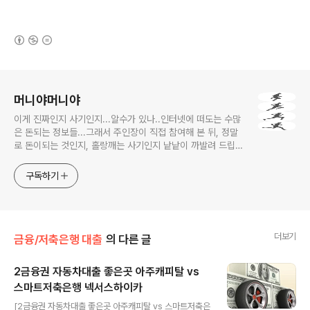
(새창열림)
로그 정보
머니야머니야
이게 진짜인지 사기인지...알수가 있나..인터넷에 떠도는 수많
은 돈되는 정보들...그래서 주인장이 직접 참여해 본 뒤, 정말
로 돈이되는 것인지, 홀랑깨는 사기인지 낱낱이 까발려 드립니
다! 사기당하지 말고 돈 제대로 많이 법시다~!! 머니야~ 머니
야~
구독하기
더보기
금융/저축은행 대출
의 다른 글
2금융권 자동차대출 좋은곳 아주캐피탈 vs
스마트저축은행 넥서스하이카
글 내용
[2금융권 자동차대출 좋은곳 아주캐피탈 vs 스마트저축은