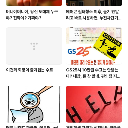
머니야머니야, 당신 도데체 누구
에어콘 필터청소 이후, 물기 안말
야? 진짜야? 가짜야?
리고 바로 사용하면, 누전차단기
작동됩니다 ㅠㅠ (전기조심! 불조
심!)
이건희 회장이 즐겨입는 수트
GS25시 10만원 수표는 안받는
다? 내참, 돈 참 많네. 편의점 지에
스25시 본사 고객만족 서비스 멋
지구만~