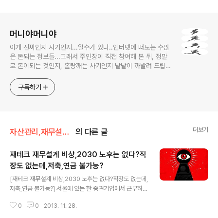
로그 정보
머니야머니야
이게 진짜인지 사기인지...알수가 있나..인터넷에 떠도는 수많
은 돈되는 정보들...그래서 주인장이 직접 참여해 본 뒤, 정말
로 돈이되는 것인지, 홀랑깨는 사기인지 낱낱이 까발려 드립니
다! 사기당하지 말고 돈 제대로 많이 법시다~!! 머니야~ 머니
야~
구독하기
더보기
자산관리,재무설계/재테크
의 다른 글
재테크 재무설계 비상,2030 노후는 없다?직
장도 없는데,저축,연금 불가능?
글 내용
[재테크 재무설계 비상,2030 노후는 없다?직장도 없는데,
저축,연금 불가능?] 서울에 있는 한 중견기업에서 근무하는
30대 김XX(34)씨의 경우, 그의 유일한 노후대비는 직장
0
0
2013. 11. 28.
생활 이다. 국민연금이야 당연히 넣고 있지만 국민연금만
으로 노후가 보장되리라는 기대는 접은 지 오래다. 보험설