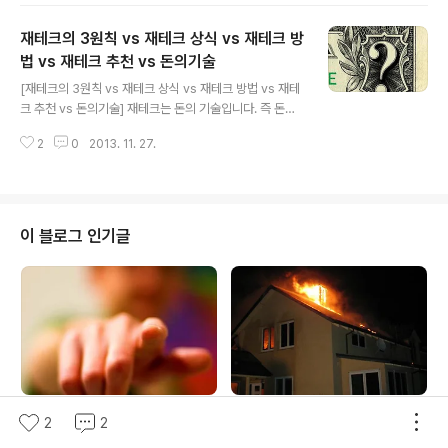
계사인 초등학교 동창은 만날 때마다 개인연금에 가입하라
재테크의 3원칙 vs 재테크 상식 vs 재테크 방
고 권유하고 있지만 김XX씨의 경우, 아이들 학원비도 버거
운 상황이라 연금가입은 불가능한 상황이며 김XX씨는 "노
법 vs 재테크 추천 vs 돈의기술
글 내용
후대비는 직장생활을 언제까지 할 수 있을 지 고민하는 것
[재테크의 3원칙 vs 재테크 상식 vs 재테크 방법 vs 재테
이 전부"라며 "50세가 넘으면 자리에서 밀려나 회사를 떠
크 추천 vs 돈의기술] 재테크는 돈의 기술입니다. 즉 돈을
나는 선배들을 보고 있으면 나까지 불안하긴 하지만, 당장
버는 방법에 대한 테크니컬 솔루션으로 정의할 수 있습니
뾰족한 수가 없어 걱정만 하고 있다"고 말했다. 경희대 신X
2
0
2013. 11. 27.
다. 이것이 말로만 그치면 아무런 의미가 없겠지만 금융의
X 교수의 '베이비붐 세대의 근..
역사만큼이나 오래도록 재테크 기술, 돈의 기술들은 그 깊
이가 결코 얕지가 않으며 단순하게 말로만 떠드는 말장난
들과는 수준이 다릅니다. [재테크의 3원칙과 재테크 상식
및 재테크 방법들을 정리하고 재테크 방법론으로 추천할만
이 블로그 인기글
한 돈의기술을 요약했습니다.] 오늘은 간단하지만 실질적
인 재테크 3원칙과 재테크 5법칙을 정리해 보고 궁극에 재
테크 상식과 재테크 방법론에도 해당되는 바, 재테크 기번
으로 추천해 드리기에도 하등의 모자람이 없을겁니다. 즉,
시사하는 바가 분명 있는 재테크 관..
머니야머니야, 당신 도데체 누구
에어콘 필터청소 이후, 물기 안말
2
2
야? 진짜야? 가짜야?
리고 바로 사용하면, 누전차단기