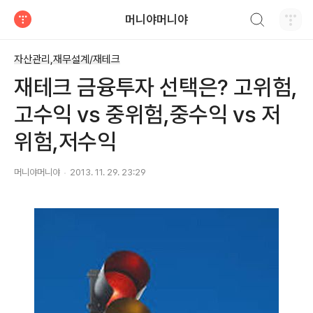
검색하기
머니야머니야
티스토리
자산관리,재무설계/재테크
재테크 금융투자 선택은? 고위험,
고수익 vs 중위험,중수익 vs 저
위험,저수익
머니야머니야
2013. 11. 29. 23:29