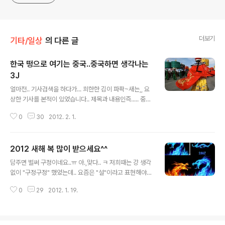
더보기
기타/일상
의 다른 글
한국 떵으로 여기는 중국..중국하면 생각나는
3J
글 내용
얼마전.. 기사검색을 하다가... 희한한 김이 파팍~새는,, 요
상한 기사를 본적이 있었습니다.. 제목과 내용인즉..... 중국
인들에게 물어본 결과......."한국하면 떠오르는 이미지 1위
0
30
2012. 2. 1.
~3위는?" 바로.... 1위: 역사왜곡 2위: 건방짐 3위: 성형
뭐..민족주의 어쩌구..해서리...흥분하고 싶진 않습니다만..
오늘은... 저도 기분 나쁜 느낌을 충실히(?) 담아서..ㅋㅋㅋ
2012 새해 복 많이 받으세요^^
"중국인들하면...떠오르는....그지같은 이미지 1위에서 3
글 내용
위.... 소위말하는 짱께 쓰리-따블 제이(3JJ)를 제 머릿속
담주면 벌써 구정이네요..ㅠ 아.,맞다.. ㅋ 저희때는 걍 생각
에 순간 떠오르는 것들로만 함 정리해 봤네요...ㅋㅋ JJak
없이 "구정구정" 했었는데.. 요즘은 "설"이라고 표현해야
퉁 (짝퉁이라고도 발음함) JJang 께 (짱께 또는 짱꼴라...
쥐..구정이라고 하면..가끔 돌던지시는 분들도 계시더군요..
라고도 발음함) JJok 수 (쪽수라고도 발음함.. 무식한 인해
0
29
2012. 1. 19.
ㅋㅋ 무하튼 쩝... 신년인사는 신년인사였고...ㅋ 설인사는
전술...핵전쟁나도..
또 올려야지욥^^ 일년 365일 살면서...두번정도..날잡아
인사올리는거..머 크게 번거롭거나 그런건 아니겠지요..??
ㅎㅎ 이웃여러분들~ 새해 복많이 받으시옵고~ 건강하시옵