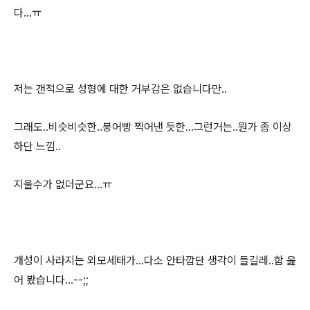
다...ㅠ
저는 갠적으로 성형에 대한 거부감은 없습니다만..
그래도..비슷비슷한..붕어빵 찍어낸 듯한...그런거는..뭔가 좀 이상
하단 느낌..
지울수가 없더군요...ㅠ
개성이 사라지는 외모세태가...다소 안타깝단 생각이 들길레..함 읊
어 봤습니다...--;;