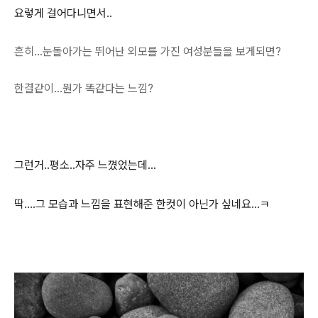
요렇게 걸어다니면서..
흔히...눈돌아가는 뛰어난 외모를 가진 여성분들을 보게되면?
한결같이...뭔가 똑같다는 느낌?
그런거..평소..자주 느꼈었는데...
딱....그 모습과 느낌을 표현해준 한컷이 아닌가 싶네요...ㅋ