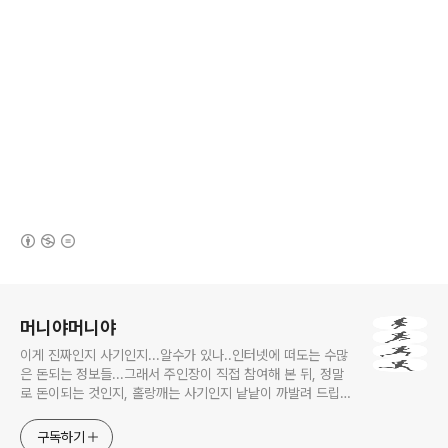
(새창열림)
로그 정보
머니야머니야
이게 진짜인지 사기인지...알수가 있나..인터넷에 떠도는 수많
은 돈되는 정보들...그래서 주인장이 직접 참여해 본 뒤, 정말
로 돈이되는 것인지, 홀랑깨는 사기인지 낱낱이 까발려 드립니
다! 사기당하지 말고 돈 제대로 많이 법시다~!! 머니야~ 머니
야~
구독하기