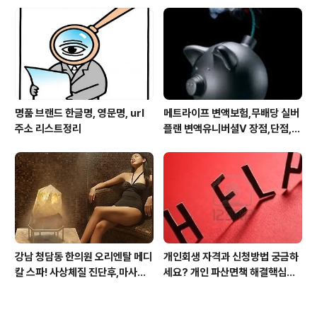
스25시 본사 고객만족 서비스 멋
지구만~
명품 브랜드 한글명, 영문명, url
메트라이프 변액보험,무배당 실버
주소 리스트정리
플랜 변액유니버셜V 장점,단점,가
입 주의사항
강남 청담동 한의원 오리엔탈 메디
개인회생 자격과 신청방법 궁금하
칼 스파! 사상체질 진단후,마사지,
세요? 개인 파산면책 해결핵심은?
침,뜸 치료로 통증 제대로 잡아줍
전문변호사 누굴 만나냐? 입니다
니다