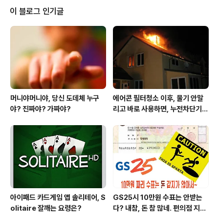
고~ 원하시는 바 모두 성취하시옵길.. 진심 바라옵니당^^
이 블로그 인기글
아무래도..낼 인사드리다보면.. 모두들..고향으로 런런~하
실듯 하야... 하루 먼저 드리오니..이해 부탁드려요..ㅋ 글
구..ㅋㅋ 막히는 고속도로.. 이열치열(?)이라고...ㅋㅋ 에~
또~ 내년한해도...하이웨이처럼 뻥 뚤리시라고~ 딥퍼플..
하이..
머니야머니야, 당신 도데체 누구
에어콘 필터청소 이후, 물기 안말
야? 진짜야? 가짜야?
리고 바로 사용하면, 누전차단기
작동됩니다 ㅠㅠ (전기조심! 불조
심!)
아이패드 카드게임 앱 솔리테어, S
GS25시 10만원 수표는 안받는
olitaire 잘깨는 요령은?
다? 내참, 돈 참 많네. 편의점 지에