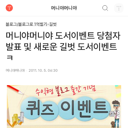
검색하기
머니야머니야
티스토리
블로그/블로그로 1억벌기-길벗
머니야머니야 도서이벤트 당첨자
발표 및 새로운 길벗 도서이벤트
ㅋ
머니야머니야
2011. 10. 5. 06:30