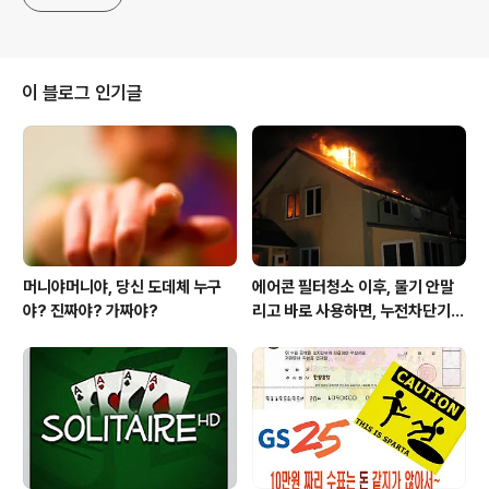
이 블로그 인기글
머니야머니야, 당신 도데체 누구
에어콘 필터청소 이후, 물기 안말
야? 진짜야? 가짜야?
리고 바로 사용하면, 누전차단기
작동됩니다 ㅠㅠ (전기조심! 불조
심!)