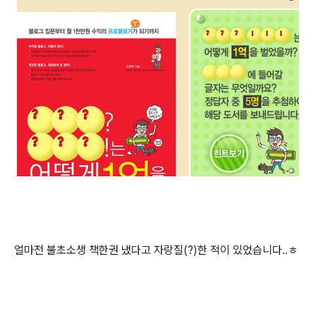
얼마전 불초소생 책한권 냈다고 자랑질(?)한 적이 있었습니다..ㅎ