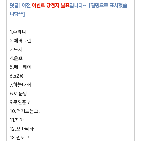
덧글] 이전
이벤트 당첨자 발표
입니다~! [필명으로 표시했습
니당^^]
1.주리니
2.에버그린
3.노지
4.윤뽀
5.페니웨이
6.s2용
7.하늘다래
8.예문당
9.못된준코
10.역기드는그녀
11.재아
12.꼬마낙타
13.썬도그