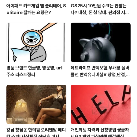
아이패드 카드게임 앱 솔리테어, S
GS25시 10만원 수표는 안받는
olitaire 잘깨는 요령은?
다? 내참, 돈 참 많네. 편의점 지에
스25시 본사 고객만족 서비스 멋
지구만~
명품 브랜드 한글명, 영문명, url
메트라이프 변액보험,무배당 실버
주소 리스트정리
플랜 변액유니버셜V 장점,단점,가
입 주의사항
강남 청담동 한의원 오리엔탈 메디
개인회생 자격과 신청방법 궁금하
칼 스파! 사상체질 진단후,마사지,
세요? 개인 파산면책 해결핵심은?