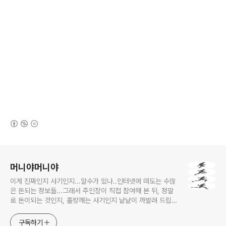
(새창열림)
로그 정보
머니야머니야
이게 진짜인지 사기인지...알수가 있나..인터넷에 떠도는 수많
은 돈되는 정보들...그래서 주인장이 직접 참여해 본 뒤, 정말
로 돈이되는 것인지, 홀랑깨는 사기인지 낱낱이 까발려 드립니
다! 사기당하지 말고 돈 제대로 많이 법시다~!! 머니야~ 머니
야~
구독하기