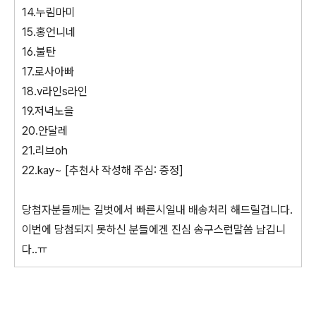
14.누림마미
15.홍언니네
16.불탄
17.로사아빠
18.v라인s라인
19.저녁노을
20.안달레
21.리브oh
22.kay~ [추천사 작성해 주심: 증정]
당첨자분들께는 길벗에서 빠른시일내 배송처리 해드릴겁니다.
이번에 당첨되지 못하신 분들에겐 진심 송구스런말씀 남깁니
다..ㅠ